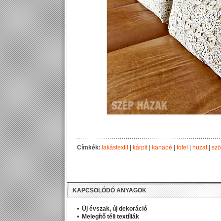
Címkék:
lakástextil
|
kárpit
|
kanapé
|
fotel
|
huzat
|
szö
KAPCSOLÓDÓ ANYAGOK
Új évszak, új dekoráció
Melegítő téli textíliák