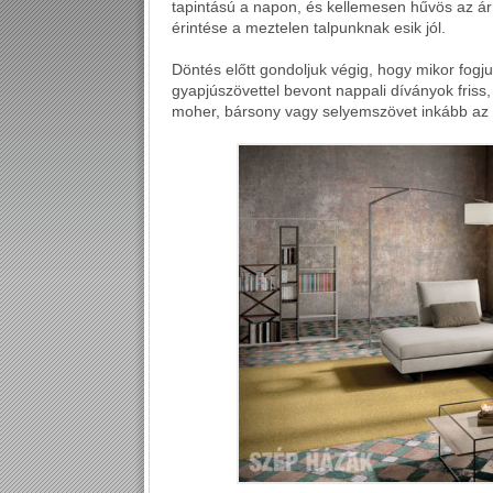
tapintású a napon, és kellemesen hűvös az ár
érintése a meztelen talpunknak esik jól.
Döntés előtt gondoljuk végig, hogy mikor fogju
gyapjúszövettel bevont nappali díványok friss
moher, bársony vagy selyemszövet inkább az e