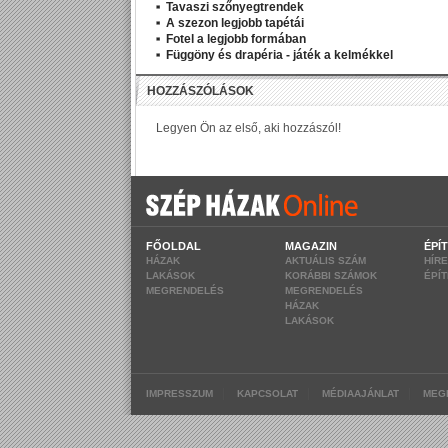
Tavaszi szőnyegtrendek
A szezon legjobb tapétái
Fotel a legjobb formában
Függöny és drapéria - játék a kelmékkel
FŐOLDAL
MAGAZIN
ÉPÍ
HÁZAK
AKTUÁLIS SZÁM
HÍR
LAKÁSOK
KORÁBBI SZÁMOK
ÉPÍ
MEGRENDELÉS
MEGRENDELÉS
HÁZAK
LAKÁSOK
|
|
|
IMPRESSZUM
KAPCSOLAT
MÉDIAAJÁNLAT
MEG