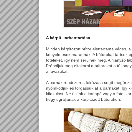
A kárpit karbantartása
Minden kárpitozott bútor élettartama véges, a 
kényelmesek maradnak. A bútorokat tartsuk e
foteleket, így nem sérülnek meg. A hiányzó láb
Próbáljuk meg eltakarni a bútorokat a túl nagy
a favázukat.
A párnák rendszeres felrázása segít megőrizni 
nyomkodjuk és forgassuk át a párnákat. Így ki
kifakulást. Ne üljünk a kanapé vagy a fotel k
hogy ugráljanak a kárpitozott bútorokon.