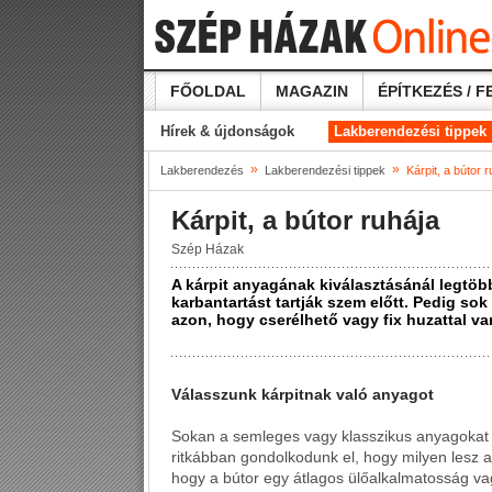
FŐOLDAL
MAGAZIN
ÉPÍTKEZÉS / F
Hírek & újdonságok
Lakberendezési tippek
»
»
Lakberendezés
Lakberendezési tippek
Kárpit, a bútor 
Kárpit, a bútor ruhája
Szép Házak
A kárpit anyagának kiválasztásánál legtöb
karbantartást tartják szem előtt. Pedig so
azon, hogy cserélhető vagy fix huzattal v
Válasszunk kárpitnak való anyagot
Sokan a semleges vagy klasszikus anyagokat 
ritkábban gondolkodunk el, hogy milyen lesz a
hogy a bútor egy átlagos ülőalkalmatosság va