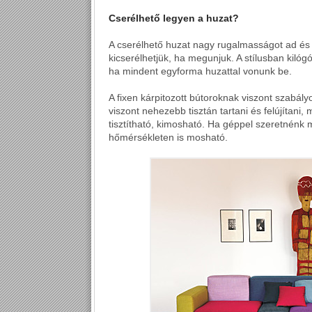
Cserélhető legyen a huzat?
A cserélhető huzat nagy rugalmasságot ad és 
kicserélhetjük, ha megunjuk. A stílusban kilógó
ha mindent egyforma huzattal vonunk be.
A fixen kárpitozott bútoroknak viszont szabályo
viszont nehezebb tisztán tartani és felújítani
tisztítható, kimosható. Ha géppel szeretnénk
hőmérsékleten is mosható.