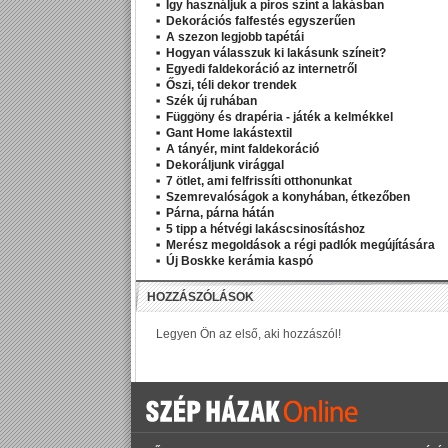
Így használjuk a piros színt a lakásban
Dekorációs falfestés egyszerűen
A szezon legjobb tapétái
Hogyan válasszuk ki lakásunk színeit?
Egyedi faldekoráció az internetről
Őszi, téli dekor trendek
Szék új ruhában
Függöny és drapéria - játék a kelmékkel
Gant Home lakástextil
A tányér, mint faldekoráció
Dekoráljunk virággal
7 ötlet, ami felfrissíti otthonunkat
Szemrevalóságok a konyhában, étkezőben
Párna, párna hátán
5 tipp a hétvégi lakáscsinosításhoz
Merész megoldások a régi padlók megújítására
Új Boskke kerámia kaspó