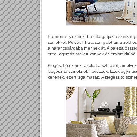
Harmonikus színek: ha elforgatjuk a színkárt
színekkel. Például, ha a színpalettán a zöld é
a narancssárgába mennek át. A paletta összes
ered, egymás mellett vannak és emiatt kitűnő
Kiegészítő színek: azokat a színeket, amely
kiegészítő színeknek nevezzük. Ezek egymássa
keltenek, ezért izgalmasak. A kiegészítő szí