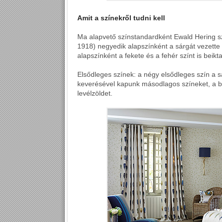
Amit a színekről tudni kell
Ma alapvető színstandardként Ewald Hering sz
1918) negyedik alapszínként a sárgát vezette 
alapszínként a fekete és a fehér színt is beikta
Elsődleges színek: a négy elsődleges szín a sá
keverésével kapunk másodlagos színeket, a bor
levélzöldet.