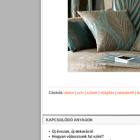
Címkék:
dekor
|
szín
|
színek
|
világítás
|
lakástextil
|
fa
KAPCSOLÓDÓ ANYAGOK
Új évszak, új dekoráció
Hogyan válasszunk fal színt?