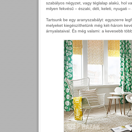
szabályos négyzet, vagy téglalap alakú, hol v
milyen fekvésű – északi, déli, keleti, nyugati –
Tartsunk be egy aranyszabályt: egyszerre legf
melyeket kiegészíthetünk még két-három kevés
árnyalataival. És még valami: a kevesebb több