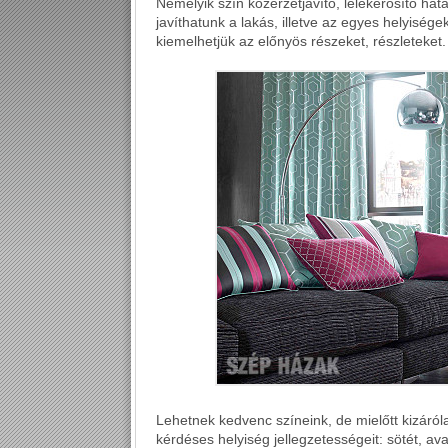
Némelyik szín közérzetjavító, lélekerősítő hatá
javíthatunk a lakás, illetve az egyes helyisége
kiemelhetjük az előnyös részeket, részleteket.
Lehetnek kedvenc színeink, de mielőtt kizáró
kérdéses helyiség jellegzetességeit: sötét, a