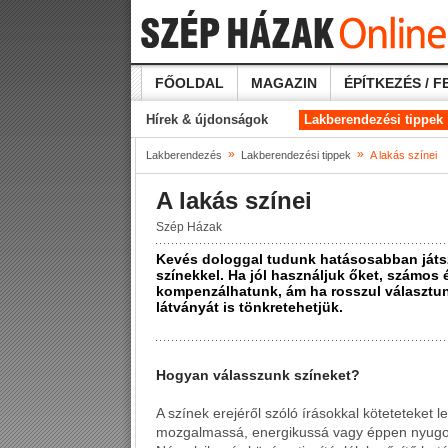
FŐOLDAL
MAGAZIN
ÉPÍTKEZÉS / F
Hírek & újdonságok
Lakberendezési tippek
»
»
Lakberendezés
Lakberendezési tippek
A lakás színei
A lakás színei
Szép Házak
Kevés dologgal tudunk hatásosabban játsz
színekkel. Ha jól használjuk őket, számos 
kompenzálhatunk, ám ha rosszul választun
látványát is tönkretehetjük.
Hogyan válasszunk színeket?
A színek erejéről szóló írásokkal köteteteket 
mozgalmassá, energikussá vagy éppen nyugodt