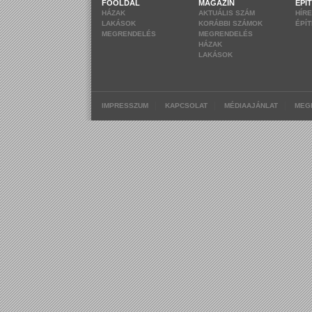
FŐOLDAL
MAGAZIN
ÉPÍ
HÁZAK
AKTUÁLIS SZÁM
HÍR
LAKÁSOK
KORÁBBI SZÁMOK
ÉPÍ
MEGRENDELÉS
MEGRENDELÉS
HÁZAK
LAKÁSOK
|
|
|
IMPRESSZUM
KAPCSOLAT
MÉDIAAJÁNLAT
MEG