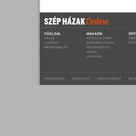
FŐOLDAL
MAGAZIN
ÉPÍ
HÁZAK
AKTUÁLIS SZÁM
HÍR
LAKÁSOK
KORÁBBI SZÁMOK
ÉPÍ
MEGRENDELÉS
MEGRENDELÉS
HÁZAK
LAKÁSOK
|
|
|
IMPRESSZUM
KAPCSOLAT
MÉDIAAJÁNLAT
MEG