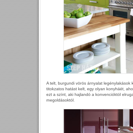
A telt, burgundi vörös árnyalat legénylakások 
titokzatos hatást kelt, egy olyan konyháét, ah
ezt a színt, aki hajlandó a konvencióktól elr
megoldásoktól.