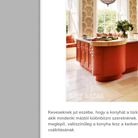
Keveseknek jut eszébe, hogy a konyhát a türki
akik mindenki mástól különbözni szeretnének.
meglepő, valószínűleg a konyha lesz a kedven
csábításának.