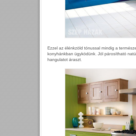
Ezzel az élénkzöld tónussal mindig a termész
konyhánkban ügyködünk. Jól párosítható natúr 
hangulatot áraszt.