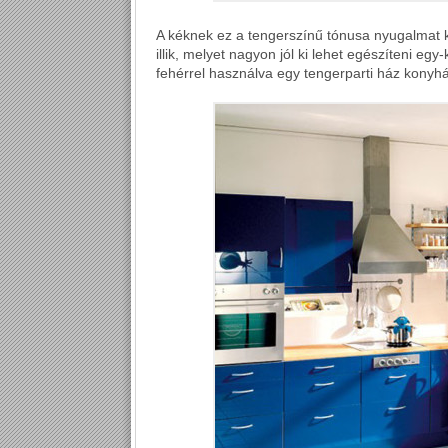
A kéknek ez a tengerszínű tónusa nyugalmat 
illik, melyet nagyon jól ki lehet egészíteni egy
fehérrel használva egy tengerparti ház konyháj