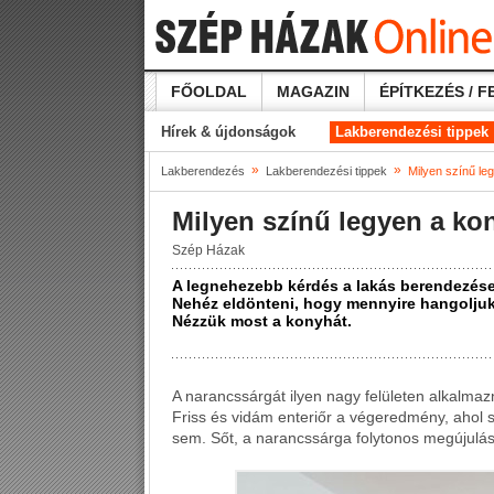
FŐOLDAL
MAGAZIN
ÉPÍTKEZÉS / F
Hírek & újdonságok
Lakberendezési tippek
»
»
Lakberendezés
Lakberendezési tippek
Milyen színű le
Milyen színű legyen a k
Szép Házak
A legnehezebb kérdés a lakás berendezése
Nehéz eldönteni, hogy mennyire hangoljuk 
Nézzük most a konyhát.
A narancssárgát ilyen nagy felületen alkalmaz
Friss és vidám enteriőr a végeredmény, ahol 
sem. Sőt, a narancssárga folytonos megújulásr