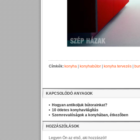
Címkék:
konyha
|
konyhabútor
|
konyha tervezés
|
bur
KAPCSOLÓDÓ ANYAGOK
Hogyan antikoljuk bútorainkat?
10 ötletes konyhavilágítás
Szemrevalóságok a konyhában, étkezőben