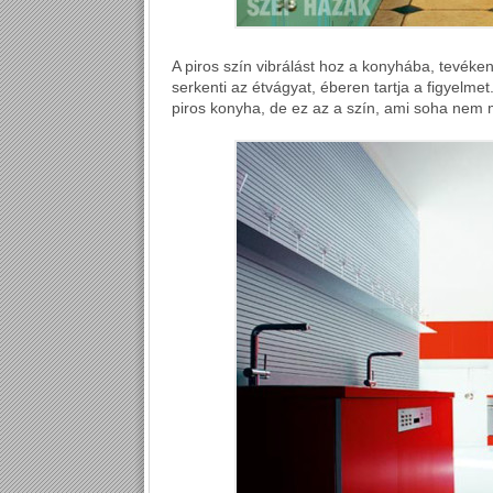
A piros szín vibrálást hoz a konyhába, tevéken
serkenti az étvágyat, éberen tartja a figyelm
piros konyha, de ez az a szín, ami soha nem m