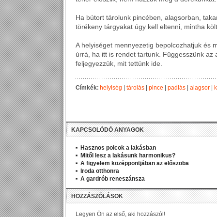
Ha bútort tárolunk pincében, alagsorban, taka
törékeny tárgyakat úgy kell eltenni, mintha k
A helyiséget mennyezetig bepolcozhatjuk és m
úrrá, ha itt is rendet tartunk. Függesszünk az 
feljegyezzük, mit tettünk ide.
Címkék:
helyiség
|
tárolás
|
pince
|
padlás
|
alagsor
|
KAPCSOLÓDÓ ANYAGOK
Hasznos polcok a lakásban
Mitől lesz a lakásunk harmonikus?
A figyelem középpontjában az előszoba
Iroda otthonra
A gardrób reneszánsza