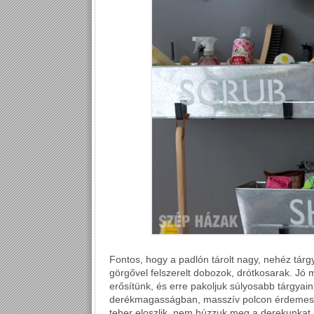
Fontos, hogy a padlón tárolt nagy, nehéz tárg
görgővel felszerelt dobozok, drótkosarak. Jó
erősítünk, és erre pakoljuk súlyosabb tárgyai
derékmagasságban, masszív polcon érdemes 
teher eloszlik, nem húzzuk meg a derekunkat.