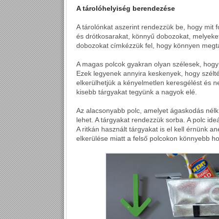
A tárolóhelyiség berendezése
A tárolónkat aszerint rendezzük be, hogy mit fo
és drótkosarakat, könnyű dobozokat, melyeket a
dobozokat címkézzük fel, hogy könnyen megtal
A magas polcok gyakran olyan szélesek, hogy
Ezek legyenek annyira keskenyek, hogy széltébe
elkerülhetjük a kényelmetlen keresgélést és n
kisebb tárgyakat tegyünk a nagyok elé.
Az alacsonyabb polc, amelyet ágaskodás nélkü
lehet. A tárgyakat rendezzük sorba. A polc ideá
A ritkán használt tárgyakat is el kell érnünk a
elkerülése miatt a felső polcokon könnyebb hol