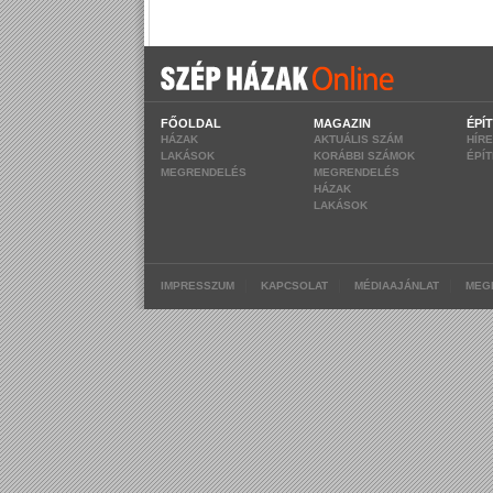
FŐOLDAL
MAGAZIN
ÉPÍ
HÁZAK
AKTUÁLIS SZÁM
HÍR
LAKÁSOK
KORÁBBI SZÁMOK
ÉPÍ
MEGRENDELÉS
MEGRENDELÉS
HÁZAK
LAKÁSOK
|
|
|
IMPRESSZUM
KAPCSOLAT
MÉDIAAJÁNLAT
MEG