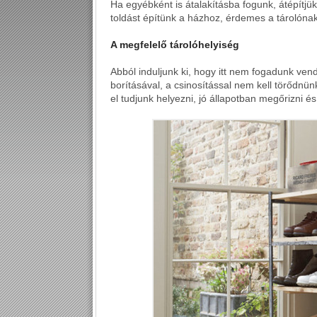
Ha egyébként is átalakításba fogunk, átépítjük 
toldást építünk a házhoz, érdemes a tárolónak
A megfelelő tárolóhelyiség
Abból induljunk ki, hogy itt nem fogadunk ven
borításával, a csinosítással nem kell törődnün
el tudjunk helyezni, jó állapotban megőrizni é