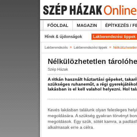
FŐOLDAL
MAGAZIN
ÉPÍTKEZÉS / F
Hírek & újdonságok
Lakberendezési tippek
»
»
Lakberendezés
Lakberendezési tippek
Nélkülözhetetle
Nélkülözhetetlen tárolóh
Szép Házak
A ritkán használt háztartási gépeket, tak
szükséges ruhaneműt, a régi gyerekjátéko
lakásban is el kell valahol helyezni. Hol ta
Kevés lakásban találunk olyan felesleges hely
megoldására. A szükség gyakran törvényt bont,
megoldások. Egy szűk, sötét kamra, a padlásfel
alkalmasak erre a célra.