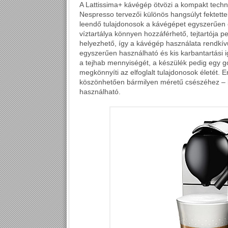
A Lattissima+ kávégép ötvözi a kompakt techn
Nespresso tervezői különös hangsúlyt fektet
leendő tulajdonosok a kávégépet egyszerűen 
víztartálya könnyen hozzáférhető, tejtartója 
helyezhető, így a kávégép használata rendkívü
egyszerűen használható és kis karbantartási 
a tejhab mennyiségét, a készülék pedig egy 
megkönnyíti az elfoglalt tulajdonosok életét. 
köszönhetően bármilyen méretű csészéhez – 
használható.