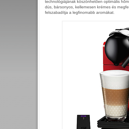
technológiájának köszönhetően optimális hőmér
dús, bársonyos, kellemesen krémes és megfel
felszabadítja a legfinomabb aromákat.