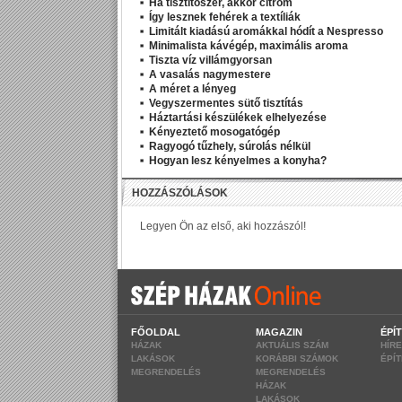
Ha tisztítószer, akkor citrom
Így lesznek fehérek a textíliák
Limitált kiadású aromákkal hódít a Nespresso
Minimalista kávégép, maximális aroma
Tiszta víz villámgyorsan
A vasalás nagymestere
A méret a lényeg
Vegyszermentes sütő tisztítás
Háztartási készülékek elhelyezése
Kényeztető mosogatógép
Ragyogó tűzhely, súrolás nélkül
Hogyan lesz kényelmes a konyha?
FŐOLDAL
MAGAZIN
ÉPÍ
HÁZAK
AKTUÁLIS SZÁM
HÍR
LAKÁSOK
KORÁBBI SZÁMOK
ÉPÍ
MEGRENDELÉS
MEGRENDELÉS
HÁZAK
LAKÁSOK