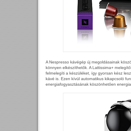
A Nespresso kávégép új megoldásainak köszön
könnyen elkészíthetők. A Lattissima+ melegítő
felmelegíti a készüléket, így gyorsan kész les
kávé is. Ezen kívül automatikus kikapcsoló fun
energiafogyasztásának köszönhetően energiat