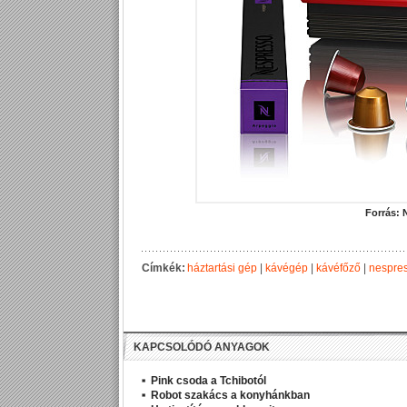
Forrás: 
Címkék:
háztartási gép
|
kávégép
|
kávéfőző
|
nespre
KAPCSOLÓDÓ ANYAGOK
Pink csoda a Tchibotól
Robot szakács a konyhánkban