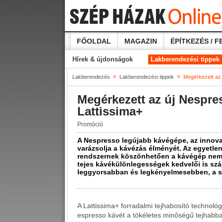
FŐOLDAL
MAGAZIN
ÉPÍTKEZÉS / F
Hírek & újdonságok
Lakberendezési tippek
»
»
Lakberendezés
Lakberendezési tippek
Megérkezett az 
Megérkezett az új Nespre
Lattissima+
Promóció
A Nespresso legújabb kávégépe, az innov
varázsolja a kávézás élményét. Az egyet
rendszernek köszönhetően a kávégép nem c
tejes kávékülönlegességek kedvelői is szá
leggyorsabban és legkényelmesebben, a s
A Lattissima+ forradalmi tejhabosító technoló
espresso kávét a tökéletes minőségű tejhabba