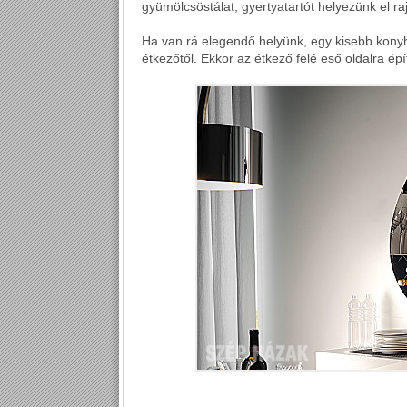
gyümölcsöstálat, gyertyatartót helyezünk el raj
Ha van rá elegendő helyünk, egy kisebb konyha
étkezőtől. Ekkor az étkező felé eső oldalra ép