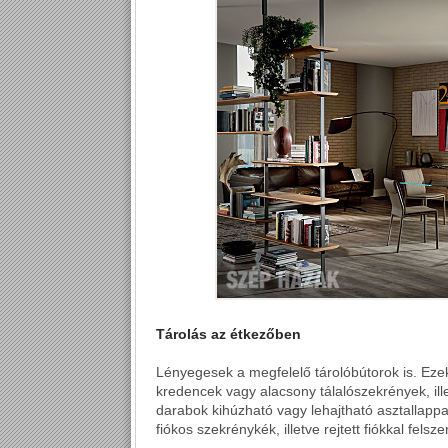
Tárolás az étkezőben
Lényegesek a megfelelő tárolóbútorok is. Ez
kredencek vagy alacsony tálalószekrények, ill
darabok kihúzható vagy lehajtható asztallappa
fiókos szekrénykék, illetve rejtett fiókkal felsze