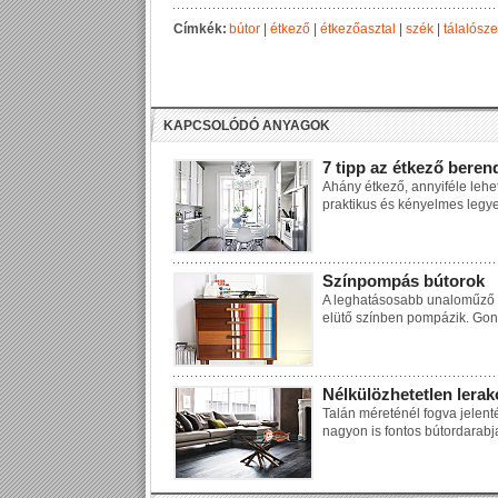
Címkék:
bútor
|
étkező
|
étkezőasztal
|
szék
|
tálalósz
KAPCSOLÓDÓ ANYAGOK
7 tipp az étkező bere
Ahány étkező, annyiféle leh
praktikus és kényelmes legyen
Színpompás bútorok
A leghatásosabb unaloműző a
elütő színben pompázik. Go
Nélkülözhetetlen lerak
Talán méreténél fogva jelent
nagyon is fontos bútordarabj