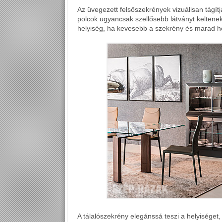
Az üvegezett felsőszekrények vizuálisan tágítjá
polcok ugyancsak szellősebb látványt kelten
helyiség, ha kevesebb a szekrény és marad he
A tálalószekrény elegánssá teszi a helyiséget,