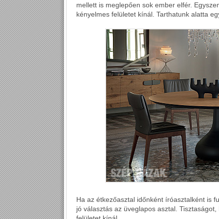
mellett is meglepően sok ember elfér. Egysze
kényelmes felületet kínál. Tarthatunk alatta e
Ha az étkezőasztal időnként íróasztalként is f
jó választás az üveglapos asztal. Tisztaságot
felületet kínál.