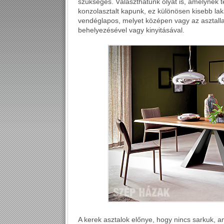
szükséges. Választhatunk olyat is, amelynek t
konzolasztalt kapunk, ez különösen kisebb l
vendéglapos, melyet középen vagy az asztalla
behelyezésével vagy kinyitásával.
A kerek asztalok előnye, hogy nincs sarkuk, 