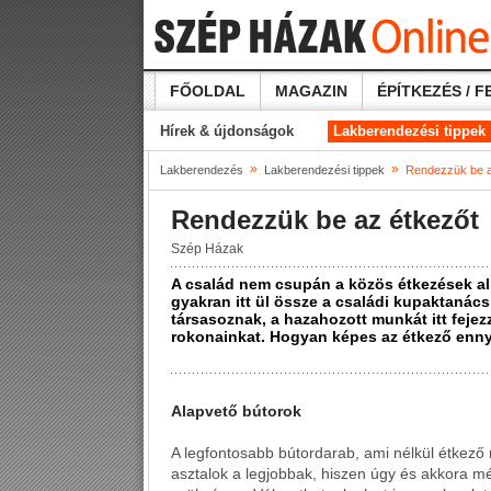
FŐOLDAL
MAGAZIN
ÉPÍTKEZÉS / F
Hírek & újdonságok
Lakberendezési tippek
»
»
Lakberendezés
Lakberendezési tippek
Rendezzük be a
Rendezzük be az étkezőt
Szép Házak
A család nem csupán a közös étkezések al
gyakran itt ül össze a családi kupaktanács, 
társasoznak, a hazahozott munkát itt fejezz
rokonainkat. Hogyan képes az étkező enny
Alapvető bútorok
A legfontosabb bútordarab, ami nélkül étkező 
asztalok a legjobbak, hiszen úgy és akkora 