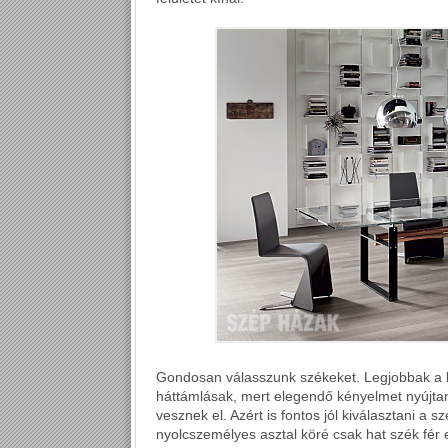
Gondosan válasszunk székeket. Legjobbak a k
háttámlásak, mert elegendő kényelmet nyújtan
vesznek el. Azért is fontos jól kiválasztani a 
nyolcszemélyes asztal köré csak hat szék fér e