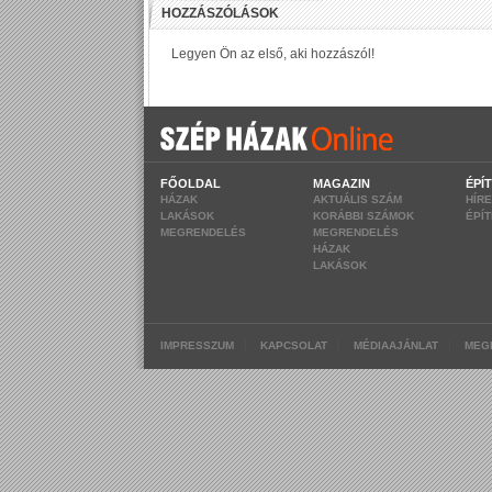
FŐOLDAL
MAGAZIN
ÉPÍ
HÁZAK
AKTUÁLIS SZÁM
HÍR
LAKÁSOK
KORÁBBI SZÁMOK
ÉPÍ
MEGRENDELÉS
MEGRENDELÉS
HÁZAK
LAKÁSOK
|
|
|
IMPRESSZUM
KAPCSOLAT
MÉDIAAJÁNLAT
MEG