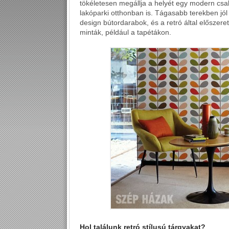
tökéletesen megállja a helyét egy modern csa
lakóparki otthonban is. Tágasabb terekben jól
design bútordarabok, és a retró által előszeret
minták, például a tapétákon.
Hol találunk retró stílusú tárgyakat?