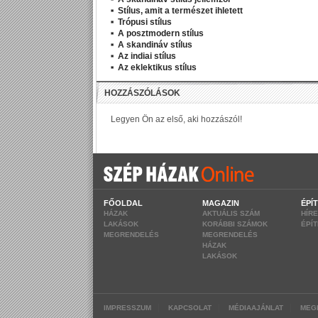
Stílus, amit a természet ihletett
Trópusi stílus
A posztmodern stílus
A skandináv stílus
Az indiai stílus
Az eklektikus stílus
FŐOLDAL
MAGAZIN
ÉPÍ
HÁZAK
AKTUÁLIS SZÁM
HÍR
LAKÁSOK
KORÁBBI SZÁMOK
ÉPÍ
MEGRENDELÉS
MEGRENDELÉS
HÁZAK
LAKÁSOK
|
|
|
IMPRESSZUM
KAPCSOLAT
MÉDIAAJÁNLAT
MEG