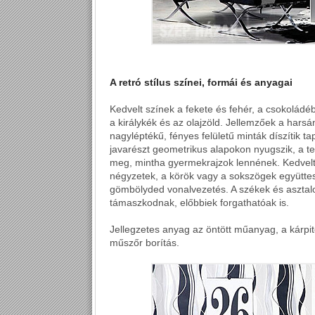
A retró stílus színei, formái és anyagai
Kedvelt színek a fekete és fehér, a csokoládé
a királykék és az olajzöld. Jellemzőek a harsán
nagyléptékű, fényes felületű minták díszítik t
javarészt geometrikus alapokon nyugszik, a t
meg, mintha gyermekrajzok lennének. Kedvelt
négyzetek, a körök vagy a sokszögek együttes
gömbölyded vonalvezetés. A székek és asztalo
támaszkodnak, előbbiek forgathatóak is.
Jellegzetes anyag az öntött műanyag, a kárpit
műszőr borítás.