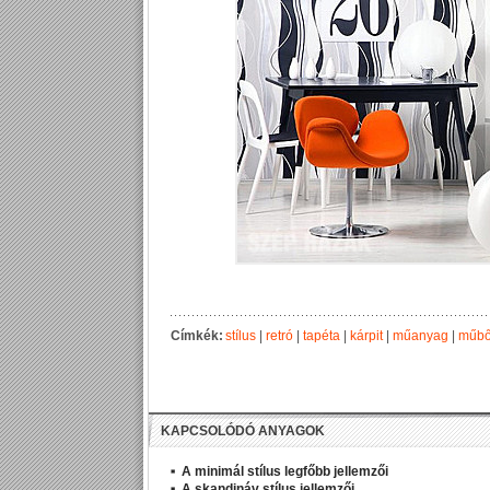
Címkék:
stílus
|
retró
|
tapéta
|
kárpit
|
műanyag
|
műbő
KAPCSOLÓDÓ ANYAGOK
A minimál stílus legfőbb jellemzői
A skandináv stílus jellemzői