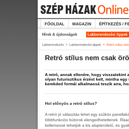
FŐOLDAL
MAGAZIN
ÉPÍTKEZÉS / F
Hírek & újdonságok
Lakberendezési tippek
»
»
Lakberendezés
Lakberendezési tippek
Retró stílus ne
Retró stílus nem csak örö
A retró, annak ellenére, hogy visszatekint 
olyan futurisztikus érzést kelt, mintha eg
kerekded formái alkalmassá teszik arra, ho
Hol előnyös a retró stílus?
A retró jó választás lehet egy szűkös panellak
többfunkciós bútorok elengedhetetlenek. Ráad
kellemessé tehetjük a kis alapterületű, és gy