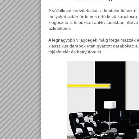
A vállalkozó kedvűek akár a lomtalanításokról 
melyeket aztán érdemes értő kezű kárpitosra, a
kiegészítő is felbukkan antikvitásokban, illet
üzletekben.
A legnagyobb világcégek máig forgalmazzák a
klasszikus darabok után gyártott darabokat: 
tojásfotelét és hattyúfotelét.