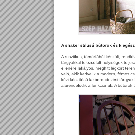
A shaker stílusú bútorok és kiegész
A rusztikus, tömörfából készült, rendk
tárgyakkal telezsúfolt helyiségek telj
ellenére lakályos, meghitt légkört ter
való, akik kedvelik a modern, fémes c
kézi készítésű lakberendezési tárgyakt
alárendelődik a funkciónak. A bútorok 