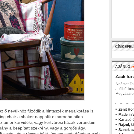
CÍMKEFE
AJÁNLÓ
Zack für
A német Za
acélból kés
Megvásárol
Zenit Ho
 az ő nevükhöz fűződik a hintaszék megalkotása is.
Made in V
ing chair a shaker nappalik elmaradhatatlan
Kanapé ú
z amerikai vidéki, vagy kertvárosi házak verandáin
Rajzol, k
ány a beépített szekrény, vagy a görgős ágy.
Színek a
t asztal, és a rácsos hátú, úgynevezett Windsor-szék.