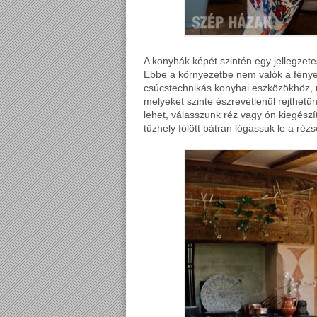
A konyhák képét szintén egy jellegzetes
Ebbe a környezetbe nem valók a fényes
csúcstechnikás konyhai eszközökhöz, 
melyeket szinte észrevétlenül rejthet
lehet, válasszunk réz vagy ón kiegészí
tűzhely fölött bátran lógassuk le a réz