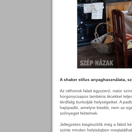
A shaker stílus anyaghasználata, sz
Az otthonok falait egyszerű, natúr szín
horgonycsapos lambéria lécekkel telje
térdfalig burkolják helységeiket. A padl
hajópadló, amelyre kisebb, nem az eg
szőnyeget fektetnek.
Jellegzetes kiegészítők még a fából ké
szinte minden helyiségben megtalálhat