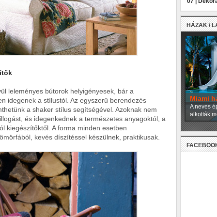
07 |
Dekora
HÁZAK / 
ítők
ívül leleményes bútorok helyigényesek, bár a
Miami h
esen idegenek a stílustól. Az egyszerű berendezés
A neves ép
emthetünk a shaker stílus segítségével. Azoknak nem
alkották m
sillogást, és idegenkednek a természetes anyagoktól, a
ól kiegészítőktől. A forma minden esetben
tömörfából, kevés díszítéssel készülnek, praktikusak.
FACEBOO