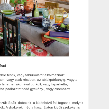
ínei
ekre festik, vagy faburkolatot alkalmaznak:
sen, vagy csak részben, az ablakpárkányig, vagy a
ó lehet terrakottával burkolt, vagy faparketta,
ész padlózatot fedő gyékény-, vagy csomózott
szült ládák, dobozok, a különböző fali fogasok, melyek
ók. A shakerek még a használaton kívüli székeket is