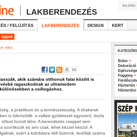
BELÉPÉS
LAKBERENDEZÉS
ÉS / FELÚJÍTÁS
LAKBERENDEZÉS
DESIGN
KERT
 tippek
er stílus
KATEGÓR
»
Bútor
Dekoráció
Egészsége
»
Függöny
lasszák, akik számára otthonuk falai között is
Fürdőszo
kevésbé ragaszkodnak az ultramodern
Háztartás
különösebben a csillogáshoz.
Háztartási
rűség, a praktikum és a természetesség. A shakerek
en is tükröződik: a vallási gyülekezet egyszerű, tiszta
ő stílust hozott létre. A berendezés cseppet sem
 szorítkozik és ami csak, lehet kézzel készül. A
lgálnak, ezért a kidobásra ítélt bútorok, textíliák száma