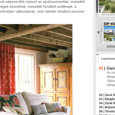
annál népszerűbb viszont az újrahasznosítás: maradék
nyegek készülnek, maradék fonalból szőttesek, a
unkcióján változtatnak, nem ítélnek mindent azonnal
2025/2
Legolvaso
01
|
Gard
Az ol
léleg
Járha
válog
02 |
Zack f
03 |
Elegán
04 |
Zenit 
05 |
Bútort
06 |
Térelv