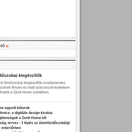
»
LHŐ
»
dőszobai kiegészítők
ck fürdőszobai kiegészítők rozsdamentes
zülnek fényes és matt szálcsiszolt kivitelben.
hatók a Zenit Home üzletében.
me egyedi bútorok
enice: a digitális design kirakat
jdonságok a Zenit Home-tól
ivág, tervez - 3 lépés az álomfürdőszobáig!
z enteriőrben