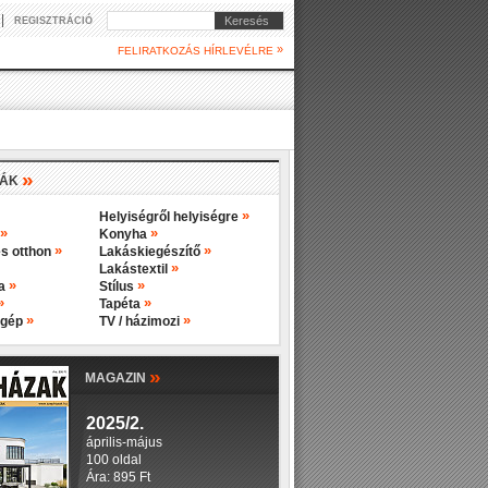
|
Keresés
REGISZTRÁCIÓ
»
FELIRATKOZÁS HÍRLEVÉLRE
»
IÁK
»
Helyiségről helyiségre
»
»
Konyha
»
»
s otthon
Lakáskiegészítő
»
Lakástextil
»
»
ba
Stílus
»
»
Tapéta
»
»
 gép
TV / házimozi
»
MAGAZIN
2025/2.
április-május
100 oldal
Ára: 895 Ft