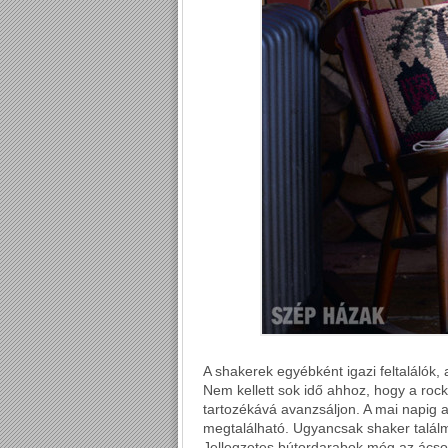
A shakerek egyébként igazi feltalálók,
Nem kellett sok idő ahhoz, hogy a rock
tartozékává avanzsáljon. A mai napig a
megtalálható. Ugyancsak shaker találm
Jellegzetes bútordarabok még az ácsol