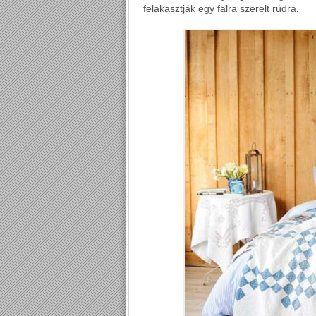
felakasztják egy falra szerelt rúdra.