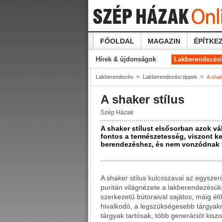
FŐOLDAL
MAGAZIN
ÉPÍTKEZ
Hírek & újdonságok
Lakberendezési
»
»
Lakberendezés
Lakberendezési tippek
A shak
A shaker stílus
Szép Házak
A shaker stílust elsősorban azok vá
fontos a természetesség, viszont 
berendezéshez, és nem vonzódnak 
A shaker stílus kulcsszavai az egysze
puritán világnézete a lakberendezésükb
szerkezetű bútoraival sajátos, máig él
hivalkodó, a legszükségesebb tárgyakra
tárgyak tartósak, több generációt kiszo