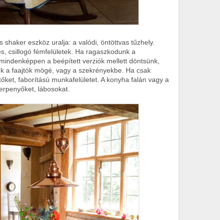
 shaker eszköz uralja: a valódi, öntöttvas tűzhely.
, csillogó fémfelületek. Ha ragaszkodunk a
mindenképpen a beépített verziók mellett döntsünk,
ünk a faajtók mögé, vagy a szekrényekbe. Ha csak
tőket, faborítású munkafelületet. A konyha falán vagy a
serpenyőket, lábosokat.