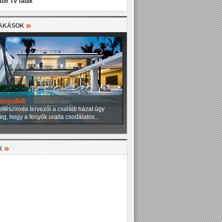
tív TV falak
»
LAKÁSOK
angulat
ítésziroda tervezői a családi házat úgy
eg, hogy a fenyők uralta csodálatos...
»
K