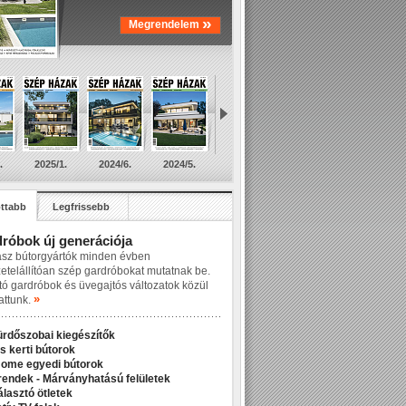
»
Megrendelem
.
2025/1.
2024/6.
2024/5.
ttabb
Legfrissebb
róbok új generációja
asz bútorgyártók minden évben
zetelállítóan szép gardróbokat mutatnak be.
tó gardróbok és üvegajtós változatok közül
»
attunk.
ürdőszobai kiegészítők
s kerti bútorok
Home egyedi bútorok
rendek - Márványhatású felületek
álasztó ötletek