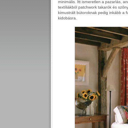
minimális. Itt ismeretlen a pazarlás, 
textíliákból patchwork takarók és sző
kimustrált bútoroknak pedig inkább a f
kidobásra.