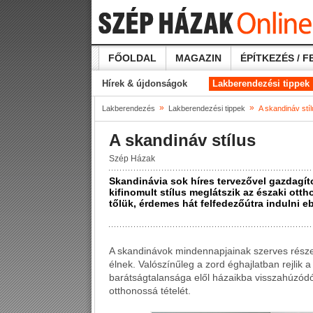
FŐOLDAL
MAGAZIN
ÉPÍTKEZÉS / F
Hírek & újdonságok
Lakberendezési tippek
»
»
Lakberendezés
Lakberendezési tippek
A skandináv stí
A skandináv stílus
Szép Házak
Skandinávia sok híres tervezővel gazdagíto
kifinomult stílus meglátszik az északi ott
tőlük, érdemes hát felfedezőútra indulni eb
A skandinávok mindennapjainak szerves része
élnek. Valószínűleg a zord éghajlatban rejlik 
barátságtalansága elől házaikba visszahúzódó 
otthonossá tételét.