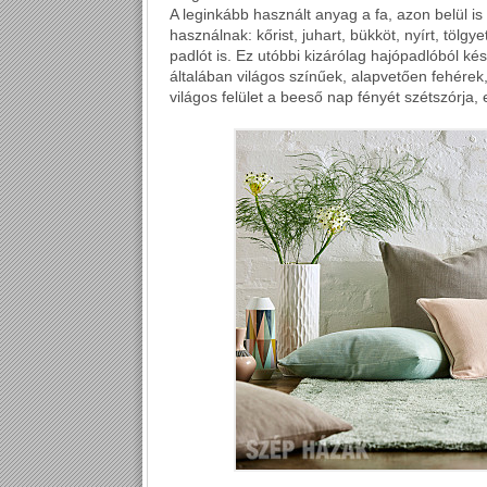
A leginkább használt anyag a fa, azon belül is 
használnak: kőrist, juhart, bükköt, nyírt, tölg
padlót is. Ez utóbbi kizárólag hajópadlóból kés
általában világos színűek, alapvetően fehérek, 
világos felület a beeső nap fényét szétszórja, e