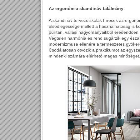
Az ergonómia skandináv találmány
A skandináv tervezőiskolák híresek az ergonómi
elsődlegessége mellett a használhatóság is ko
puritán, vallási hagyományaikból eredendően l
Végtelen harmónia és rend sugárzik egy észak
modernizmusa ellenére a természetes gyökerek
Csodálatosan ötvözik a praktikumot az egysze
mindenki számára elérhető magas minőséget