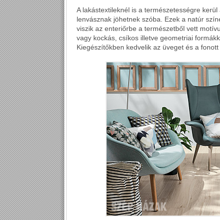
A lakástextileknél is a természetességre kerü
lenvásznak jöhetnek szóba. Ezek a natúr szín
viszik az enteriőrbe a természetből vett motí
vagy kockás, csíkos illetve geometriai formákk
Kiegészítőkben kedvelik az üveget és a fonott