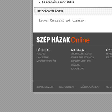
Az arab és a mór stílus
FŐOLDAL
MAGAZIN
ÉPÍ
HÁZAK
AKTUÁLIS SZÁM
HÍR
LAKÁSOK
KORÁBBI SZÁMOK
ÉPÍ
MEGRENDELÉS
MEGRENDELÉS
HÁZAK
LAKÁSOK
|
|
|
IMPRESSZUM
KAPCSOLAT
MÉDIAAJÁNLAT
MEG