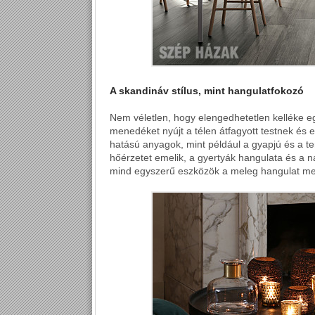
A skandináv stílus, mint hangulatfokozó
Nem véletlen, hogy elengedhetetlen kelléke e
menedéket nyújt a télen átfagyott testnek és 
hatású anyagok, mint például a gyapjú és a t
hőérzetet emelik, a gyertyák hangulata és a n
mind egyszerű eszközök a meleg hangulat m