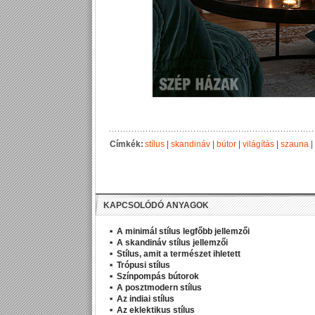
Címkék:
stílus
|
skandináv
|
bútor
|
világítás
|
szauna
|
KAPCSOLÓDÓ ANYAGOK
A minimál stílus legfőbb jellemzői
A skandináv stílus jellemzői
Stílus, amit a természet ihletett
Trópusi stílus
Színpompás bútorok
A posztmodern stílus
Az indiai stílus
Az eklektikus stílus