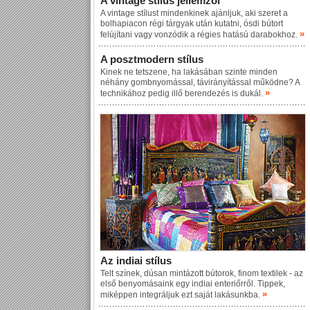
A vintage stílus jellemzői
A vintage stílust mindenkinek ajánljuk, aki szeret a
bolhapiacon régi tárgyak után kutatni, ósdi bútort
»
felújítani vagy vonzódik a régies hatású darabokhoz.
A posztmodern stílus
Kinek ne tetszene, ha lakásában szinte minden
néhány gombnyomással, távirányítással működne? A
»
technikához pedig illő berendezés is dukál.
Az indiai stílus
Telt színek, dúsan mintázott bútorok, finom textilek - az
első benyomásaink egy indiai enteriőrről. Tippek,
»
miképpen integráljuk ezt saját lakásunkba.