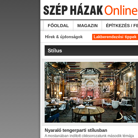
FŐOLDAL
MAGAZIN
ÉPÍTKEZÉS / F
Hírek & újdonságok
Lakberendezési tippek
Stílus
Nyaraló tengerparti stílusban
A mostanában indított cikksorozatunk második témája