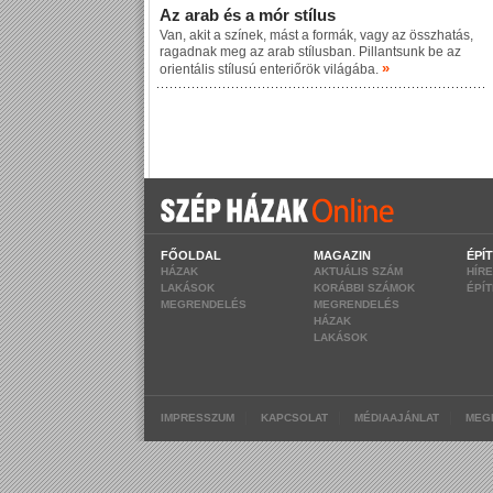
Az arab és a mór stílus
Van, akit a színek, mást a formák, vagy az összhatás,
ragadnak meg az arab stílusban. Pillantsunk be az
»
orientális stílusú enteriőrök világába.
FŐOLDAL
MAGAZIN
ÉPÍ
HÁZAK
AKTUÁLIS SZÁM
HÍR
LAKÁSOK
KORÁBBI SZÁMOK
ÉPÍ
MEGRENDELÉS
MEGRENDELÉS
HÁZAK
LAKÁSOK
|
|
|
IMPRESSZUM
KAPCSOLAT
MÉDIAAJÁNLAT
MEG