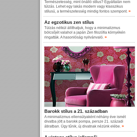
Természetesség, mint önálló stílus? Egyáltalán nem
túlzás. Lehet egy lakás modern vagy klasszikus
»
stílusú, a természetesség mindig fontos szempont.
Az egzotikus zen stílus
Túlzás nélkül állíthatjuk, hogy a minimalizmus
bölcsőjét valahol a japán Zen filozófia környékén
»
ringatták. A hasonlóság nyilvánvaló.
Barokk stílus a 21. században
A minimalizmus ellensúlyaként néhány éve ismét
divatba jött a barokk pompa, persze 21. századi
»
átiratban. Úgy tűnik, új divatnak nézünk elébe.