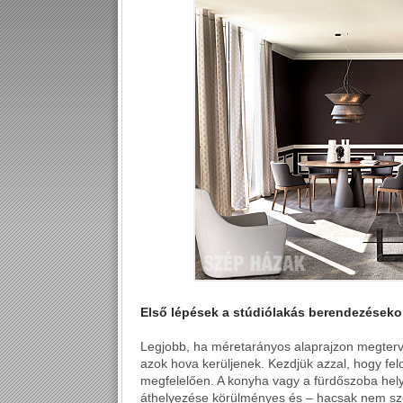
Első lépések a stúdiólakás berendezéseko
Legjobb, ha méretarányos alaprajzon megter
azok hova kerüljenek. Kezdjük azzal, hogy fel
megfelelően. A konyha vagy a fürdőszoba helye
áthelyezése körülményes és – hacsak nem sze