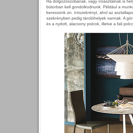
Ha dolgozószobának, vagy íróasztalnak is helyet
bútorban kell gondolkodnunk. Például a munka
keressünk ún. írószekrényt, ahol az asztallap
szekrényben pedig tárolóhelyek vannak. A görg
és a nyitott, alacsony polcok, illetve a fali pol