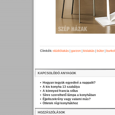
Címkék:
stúdiólakás
|
garzon
|
kislakás
|
bútor
|
burkol
KAPCSOLÓDÓ ANYAGOK
Hogyan tegyük egyedivé a nappalit?
A kis konyha 13 szabálya
A könnyed francia stílus
Sínre szerelhető lámpa a konyhában
Éjjeliszekrény vagy valami más?
Ötletek régi konyhákhoz