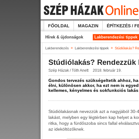
FŐOLDAL
MAGAZIN
ÉPÍTKEZÉS / F
Hírek & újdonságok
Lakberendezési tippek
»
»
Lakberendezés
Lakberendezési tippek
Stúdiólakás? R
Stúdiólakás? Rendezzük 
Szép Házak / Tóth Anett
2018. február 19.
Gondos tervezés szükségeltetik ahhoz, ha e
élni, különösen akkor, ha ezt nem is egye
kellemes, kényelmes és sokfunkciós lakás 
Stúdiólakásnak nevezzük azt a nagyjából 30-4
lakást, melyben egy légtérben kap helyet a ko
ritka, hogy a fürdőszoba sincs fallal elválasz
az ideköltözőknek.