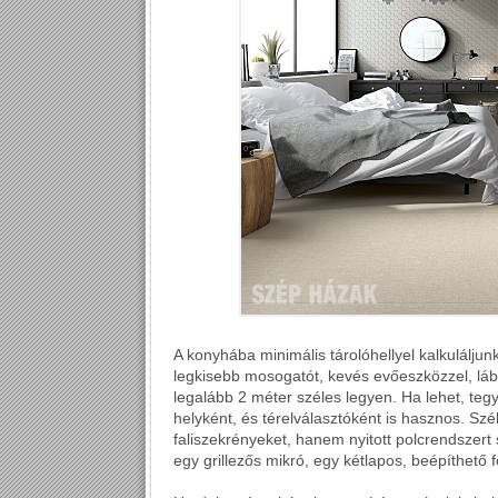
A konyhába minimális tárolóhellyel kalkulálju
legkisebb mosogatót, kevés evőeszközzel, láb
legalább 2 méter széles legyen. Ha lehet, teg
helyként, és térelválasztóként is hasznos. Sz
faliszekrényeket, hanem nyitott polcrendszert
egy grillezős mikró, egy kétlapos, beépíthető 