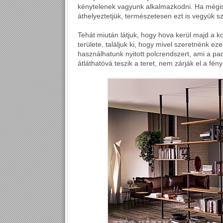
kénytelenek vagyunk alkalmazkodni. Ha mégis
áthelyeztetjük, természetesen ezt is vegyük s
Tehát miután látjuk, hogy hova kerül majd a k
területe, találjuk ki, hogy mivel szeretnénk ez
használhatunk nyitott polcrendszert, ami a pad
átláthatóvá teszik a teret, nem zárják el a fény 