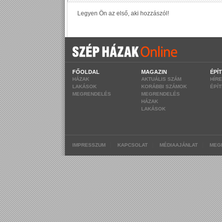
FŐOLDAL
MAGAZIN
ÉPÍ
HÁZAK
AKTUÁLIS SZÁM
HÍR
LAKÁSOK
KORÁBBI SZÁMOK
ÉPÍ
MEGRENDELÉS
MEGRENDELÉS
HÁZAK
LAKÁSOK
|
|
|
IMPRESSZUM
KAPCSOLAT
MÉDIAAJÁNLAT
MEG