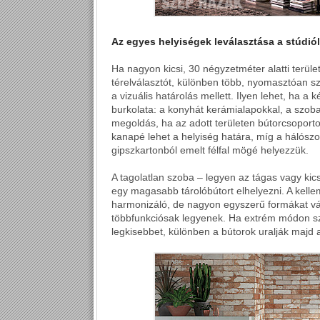
Az egyes helyiségek leválasztása a stúdi
Ha nagyon kicsi, 30 négyzetméter alatti terület
térelválasztót, különben több, nyomasztóan 
a vizuális határolás mellett. Ilyen lehet, ha a 
burkolata: a konyhát kerámialapokkal, a szoba
megoldás, ha az adott területen bútorcsoportok
kanapé lehet a helyiség határa, míg a hálós
gipszkartonból emelt félfal mögé helyezzük.
A tagolatlan szoba – legyen az tágas vagy kic
egy magasabb tárolóbútort elhelyezni. A kelle
harmonizáló, de nagyon egyszerű formákat vá
többfunkciósak legyenek. Ha extrém módon sz
legkisebbet, különben a bútorok uralják majd a