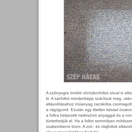
A szőnyegre ömlött vörösborfoltot sóval is eltünt
ki. A sárfoltot mindenképp szárítsuk meg, utá
eltávolításához műanyag zacskóba csomagolt
a rágógumit. Ezután egy életlen késsel óvato
a foltra helyezett nedvszívó anyaggal és a ron
tüntethetjük el. Ha a foltot semmilyen módszer
szakemberre bízni. A zsír- és olajfoltok eltáv