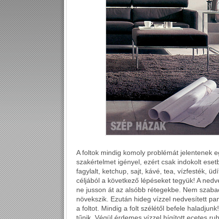
A foltok mindig komoly problémát jelentenek e
szakértelmet igényel, ezért csak indokolt esetb
fagylalt, ketchup, sajt, kávé, tea, vízfesték, üd
céljából a következő lépéseket tegyük! A nedv
ne jusson át az alsóbb rétegekbe. Nem szabad 
növekszik. Ezután hideg vízzel nedvesített 
a foltot. Mindig a folt szélétől befele haladjun
tűnik. Végül érdemes vízzel hígított ecetes r