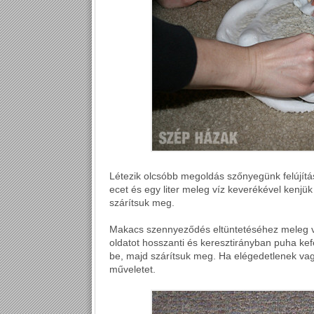
Létezik olcsóbb megoldás szőnyegünk felújít
ecet és egy liter meleg víz keverékével kenjük
szárítsuk meg.
Makacs szennyeződés eltüntetéséhez meleg v
oldatot hosszanti és keresztirányban puha kefé
be, majd szárítsuk meg. Ha elégedetlenek va
műveletet.