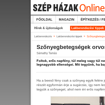
FŐOLDAL
MAGAZIN
ÉPÍTKEZÉS / F
Hírek & újdonságok
Lakberendezési tippek
»
»
Lakberendezés
Lakberendezési tippek
Szőnyegbetegs
Szőnyegbetegségek orvo
Sámathy Tamás
Foltok, erős napfény, túl meleg vagy túl n
legnagyobb ellenségei. Mit tegyünk, ha ba
Ha a beeső fény csak a szőnyeg egyik felére j
részét egyformán érje a sugárzás, így nem les
tegyük a szőnyeget, ahol nem éri erős napfén