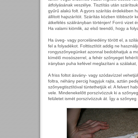
átfolyásának veszélye. Tisztítás után szárítsu
gyűrű alakú folt. A gyors szárítás érdekében h
állított hajszárítót. Szárítás közben többször k
átkefélés szálirányban történjen! Forró vizet
Ha valami kiömlik, az első teendő, hogy a foly
Ha üveg- vagy porcelánedény törött el, a szilán
fel a folyadékot. Folttisztítót addig ne haszná
rongyszőnyegünket azonnal bedobhatjuk a mo
kímélő mosószerrel, a fehér szőnyeget fehér
irányban puha kefével meglazítani a szálakat
A friss foltot ásvány- vagy szódavízzel vehetj
foltra, néhány percig hagyjuk rajta, aztán pedig
szőnyegtisztítóval tüntethetjük el. A felvert hab
vele. Mindenekelőtt porszívózzuk ki a szőnyege
felületet ismét porszívózzuk át. Így a szőnyeg 