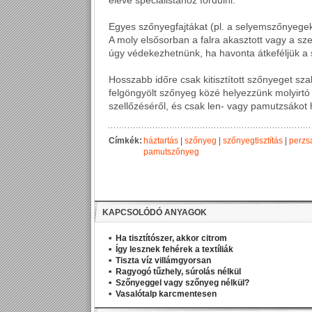
eleve specialistához fordulni.
Egyes szőnyegfajtákat (pl. a selyemszőnyegeket
A moly elsősorban a falra akasztott vagy a sz
úgy védekezhetnünk, ha havonta átkeféljük a 
Hosszabb időre csak kitisztított szőnyeget szab
felgöngyölt szőnyeg közé helyezzünk molyirt
szellőzéséről, és csak len- vagy pamutzsákot h
Címkék:
háztartás
|
szőnyeg
|
szőnyegtisztítás
|
perzs
pamutszőnyeg
KAPCSOLÓDÓ ANYAGOK
Ha tisztítószer, akkor citrom
Így lesznek fehérek a textíliák
Tiszta víz villámgyorsan
Ragyogó tűzhely, súrolás nélkül
Szőnyeggel vagy szőnyeg nélkül?
Vasalótalp karcmentesen