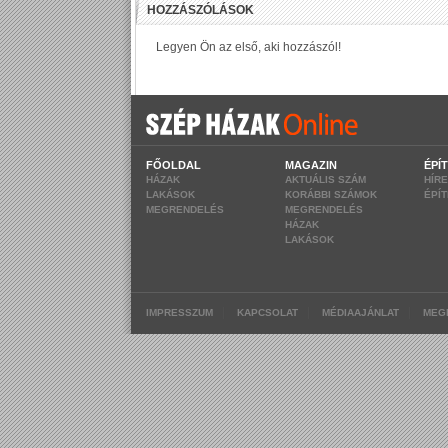
FŐOLDAL
MAGAZIN
ÉPÍ
HÁZAK
AKTUÁLIS SZÁM
HÍR
LAKÁSOK
KORÁBBI SZÁMOK
ÉPÍ
MEGRENDELÉS
MEGRENDELÉS
HÁZAK
LAKÁSOK
|
|
|
IMPRESSZUM
KAPCSOLAT
MÉDIAAJÁNLAT
MEG