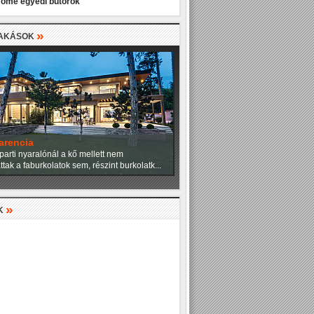
Home egyedi bútorok
»
LAKÁSOK
angulat
ítésziroda tervezői a családi házat úgy
eg, hogy a fenyők uralta csodálatos...
»
K