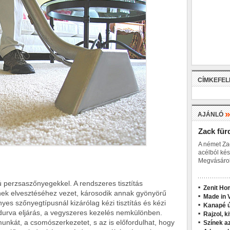
CÍMKEFE
AJÁNLÓ
Zack für
A német Za
acélból kés
Megvásárol
perzsaszőnyegekkel. A rendszeres tisztítás
Zenit Ho
nek elvesztéséhez vezet, károsodik annak gyönyörű
Made in V
yes szőnyegtípusnál kizárólag kézi tisztítás és kézi
Kanapé ú
durva eljárás, a vegyszeres kezelés nemkülönben.
Rajzol, k
unkát, a csomószerkezetet, s az is előfordulhat, hogy
Színek a