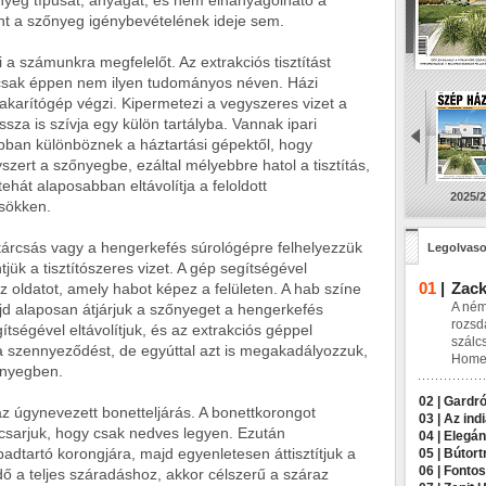
zőnyeg típusát, anyagát, és nem elhanyagolható a
nt a szőnyeg igénybevételének ideje sem.
 a számunkra megfelelőt. Az extrakciós tisztítást
 csak éppen nem ilyen tudományos néven. Házi
akarítógép végzi. Kipermetezi a vegyszeres vizet a
sza is szívja egy külön tartályba. Vannak ipari
abban különböznek a háztartási gépektől, hogy
ert a szőnyegbe, ezáltal mélyebbre hatol a tisztítás,
ehát alaposabban eltávolítja a feloldott
2025/2
csökken.
tárcsás vagy a hengerkefés súrológépre felhelyezzük
Legolvaso
jük a tisztítószeres vizet. A gép segítségével
01
|
Zack
 oldatot, amely habot képez a felületen. A hab színe
A ném
jd alaposan átjárjuk a szőnyeget a hengerkefés
rozsd
ítségével eltávolítjuk, és az extrakciós géppel
szálc
k a szennyeződést, de egyúttal azt is megakadályozzuk,
Home 
őnyegben.
02 |
Gardró
 úgynevezett bonetteljárás. A bonettkorongot
03 |
Az indi
acsarjuk, hogy csak nedves legyen. Ezután
04 |
Elegán
adtartó korongjára, majd egyenletesen áttisztítjuk a
05 |
Bútort
06 |
Fontos
dő a teljes száradáshoz, akkor célszerű a száraz