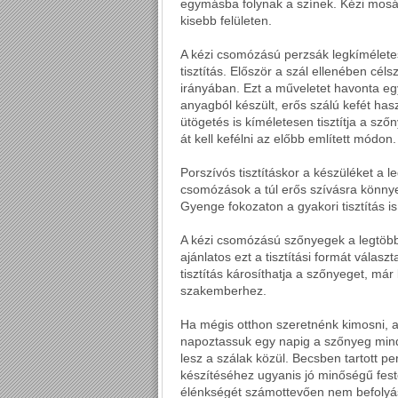
egymásba folynak a színek. Kézi mos
kisebb felületen.
A kézi csomózású perzsák legkíméletes
tisztítás. Először a szál ellenében cél
irányában. Ezt a műveletet havonta eg
anyagból készült, erős szálú kefét hasz
ütögetés is kíméletesen tisztítja a sző
át kell kefélni az előbb említett módon.
Porszívós tisztításkor a készüléket a l
csomózások a túl erős szívásra könny
Gyenge fokozaton a gyakori tisztítás 
A kézi csomózású szőnyegek a legtöbb
ajánlatos ezt a tisztítási formát vála
tisztítás károsíthatja a szőnyeget, m
szakemberhez.
Ha mégis otthon szeretnénk kimosni, 
napoztassuk egy napig a szőnyeg mindk
lesz a szálak közül. Becsben tartott p
készítéséhez ugyanis jó minőségű fest
élénkségét számottevően nem befolyáso