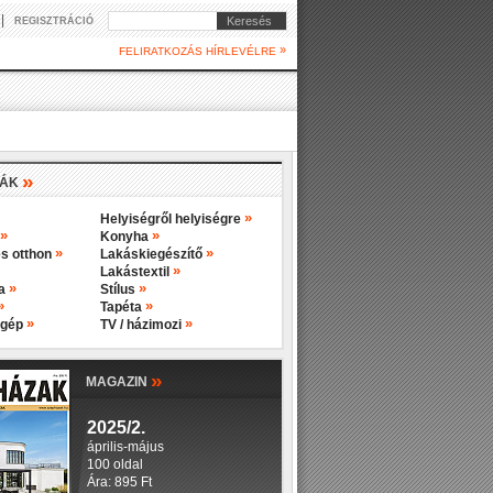
|
Keresés
REGISZTRÁCIÓ
»
FELIRATKOZÁS HÍRLEVÉLRE
»
IÁK
»
Helyiségről helyiségre
»
»
Konyha
»
»
s otthon
Lakáskiegészítő
»
Lakástextil
»
»
ba
Stílus
»
»
Tapéta
»
»
 gép
TV / házimozi
»
MAGAZIN
2025/2.
április-május
100 oldal
Ára: 895 Ft