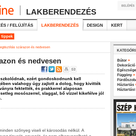
BELÉPÉS
LAKBERENDEZÉS
ÉS / FELÚJÍTÁS
LAKBERENDEZÉS
DESIGN
KERT
 tippek
egtisztítás szárazon és nedvesen
KATEGÓR
razon és nedvesen
»
Bútor
Dekoráció
Egészsége
»
Függöny
iszkolódnak, ezért gondoskodnunk kell
Fürdőszo
ében valahogy úgy zajlott a dolog, hogy kivitték
Háztartás
ványra fektették, és prakkerrel alaposan
Háztartási
setleg mosószerrel, slaggal, bő vízzel kikefélve jól
.
minden szőnyeg viseli el károsodás nélkül. A