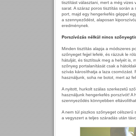
tisztítást választani, mert a még vize
sarat. A száraz poros tisztítás során a
port, majd egy hengerkefés géppel eg
a szennyeződést, alaposan kiporszívó
eredménynek.
Porszívózás nélkül nincs szőnyegtis
Minden tisztítás alapja a módszeres po
szőnyeget fejjel lefelé, és rázzuk le 
hátulját, és tisztítsuk meg a helyét is,
szőnyeg portalanítását csak a hátoldal
szívás károsíthatja a laza csomózást. 
használjunk, soha ne botot, mert az fel
A nyitott, hurkolt szálas szerkezetű s
használjunk hengerkefés porszívót! A he
szennyeződés könnyebben eltávolíthat
A nem túl piszkos szőnyeget célszerű s
a vegyszert a teljes száradás után távo