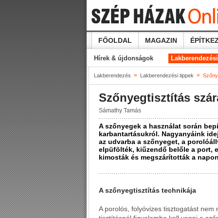
FŐOLDAL
MAGAZIN
ÉPÍTKEZ
Hírek & újdonságok
Lakberendezési
»
»
Lakberendezés
Lakberendezési tippek
Szőny
Szőnyegtisztítás szá
Sámathy Tamás
A szőnyegek a használat során bep
karbantartásukról. Nagyanyáink idej
az udvarba a szőnyeget, a porolóáll
elpüfölték, kiűzendő belőle a port, e
kimosták és megszárították a napon
A szőnyegtisztítás technikája
A porolós, folyóvizes tisztogatást nem 