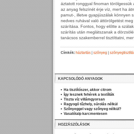
áztatott ronggyal finoman törölgessük á
az anyag felszínét érje víz, mert ha á
pamut-, illetve gyapjúszálak könnyen 
nedves ruhával való áttörölgetést meg 
szárítása. Fontos, hogy előtte a szálak
szárítás után meglátszanak a dörzsölé
tanácsos szakemberrel tisztíttatni, me
Címkék:
háztartás
|
szőnyeg
|
szőnyegtisztítá
KAPCSOLÓDÓ ANYAGOK
Ha tisztítószer, akkor citrom
Így lesznek fehérek a textíliák
Tiszta víz villámgyorsan
Ragyogó tűzhely, súrolás nélkül
Szőnyeggel vagy szőnyeg nélkül?
Vasalótalp karcmentesen