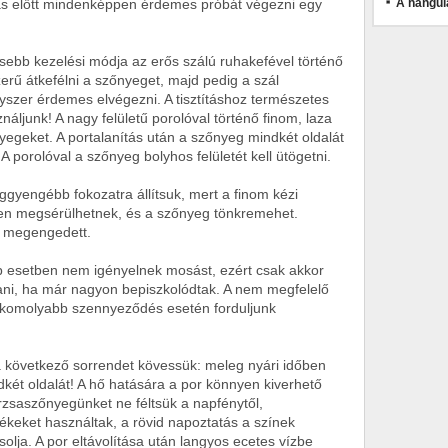
ás előtt mindenképpen érdemes próbát végezni egy
A hangul
ebb kezelési módja az erős szálú ruhakefével történő
szerű átkefélni a szőnyeget, majd pedig a szál
yszer érdemes elvégezni. A tisztításhoz természetes
náljunk! A nagy felületű porolóval történő finom, laza
nyegeket. A portalanítás után a szőnyeg mindkét oldalát
 A porolóval a szőnyeg bolyhos felületét kell ütögetni.
eggyengébb fokozatra állítsuk, mert a finom kézi
en megsérülhetnek, és a szőnyeg tönkremehet.
is megengedett.
 esetben nem igényelnek mosást, ezért csak akkor
sztani, ha már nagyon bepiszkolódtak. A nem megfelelő
ár komolyabb szennyeződés esetén forduljunk
a következő sorrendet kövessük: meleg nyári időben
ét oldalát! A hő hatására a por könnyen kiverhető
erzsaszőnyegünket ne féltsük a napfénytől,
ékeket használtak, a rövid napoztatás a színek
lja. A por eltávolítása után langyos ecetes vízbe