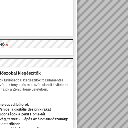
»
LHŐ
»
dőszobai kiegészítők
ck fürdőszobai kiegészítők rozsdamentes
zülnek fényes és matt szálcsiszolt kivitelben.
hatók a Zenit Home üzletében.
me egyedi bútorok
enice: a digitális design kirakat
jdonságok a Zenit Home-tól
ivág, tervez - 3 lépés az álomfürdőszobáig!
z enteriőrben