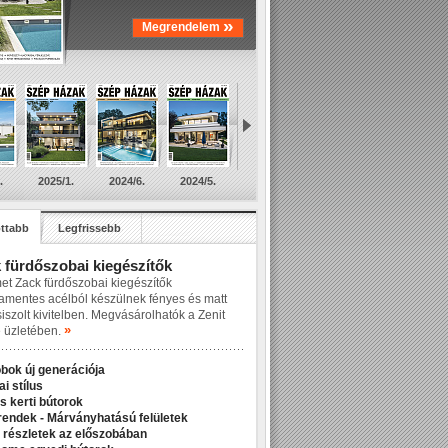
»
Megrendelem
.
2025/1.
2024/6.
2024/5.
ttabb
Legfrissebb
 fürdőszobai kiegészítők
et Zack fürdőszobai kiegészítők
amentes acélból készülnek fényes és matt
siszolt kivitelben. Megvásárolhatók a Zenit
»
üzletében.
bok új generációja
ai stílus
s kerti bútorok
rendek - Márványhatású felületek
 részletek az előszobában