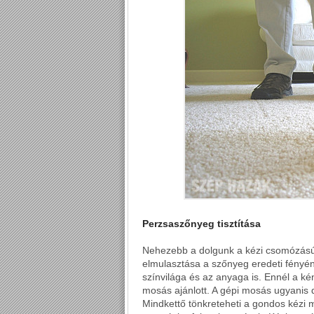
Perzsaszőnyeg tisztítása
Nehezebb a dolgunk a kézi csomózású 
elmulasztása a szőnyeg eredeti fényé
színvilága és az anyaga is. Ennél a kén
mosás ajánlott. A gépi mosás ugyanis 
Mindkettő tönkreteheti a gondos kézi m