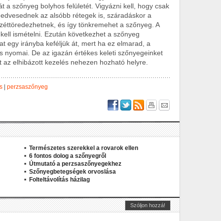
t a szőnyeg bolyhos felületét. Vigyázni kell, hogy csak
tnedvesednek az alsóbb rétegek is, száradáskor a
széttöredezhetnek, és így tönkremehet a szőnyeg. A
kell ismételni. Ezután következhet a szőnyeg
at egy irányba keféljük át, mert ha ez elmarad, a
s nyomai. De az igazán értékes keleti szőnyegeinket
rt az elhibázott kezelés nehezen hozható helyre.
s
|
perzsaszőnyeg
Természetes szerekkel a rovarok ellen
6 fontos dolog a szőnyegről
Útmutató a perzsaszőnyegekhez
Szőnyegbetegségek orvoslása
Folteltávolítás házilag