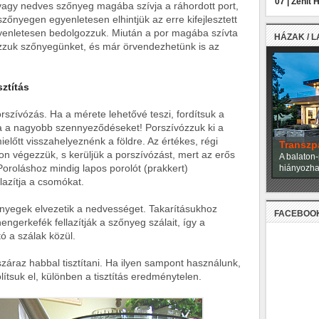
07 |
Zenit 
s vagy nedves szőnyeg magába szívja a ráhordott port,
 szőnyegen egyenletesen elhintjük az erre kifejlesztett
yenletesen bedolgozzuk. Miután a por magába szívta
HÁZAK / 
zzuk szőnyegünket, és már örvendezhetünk is az
ztítás
rszívózás. Ha a mérete lehetővé teszi, fordítsuk a
róla a nagyobb szennyeződéseket! Porszívózzuk ki a
 mielőtt visszahelyeznénk a földre. Az értékes, régi
Miami h
on végezzük, s kerüljük a porszívózást, mert az erős
A neves ép
Poroláshoz mindig lapos porolót (prakkert)
alkották m
lazítja a csomókat.
zőnyegek elvezetik a nedvességet. Takarításukhoz
FACEBOO
ngerkefék fellazítják a szőnyeg szálait, így a
ó a szálak közül.
záraz habbal tisztítani. Ha ilyen sampont használunk,
lítsuk el, különben a tisztítás eredménytelen.