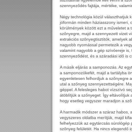
tisztításnál figyelembe kell venni a s
szennyeződés fajtája, mértéke, valami
Négy technológia közül választhatjuk ki
jóformán minden háziasszony ismeri,
körülmények között ezt a műveletet a t
szőnyegre, majd a szennyezett vizet vis
extrakciós szőnyegtisztítók, amelyek 
nagyobb nyomással permetezik a vegysz
valamint nagyobb a gép szívóereje is, t
szennyeződést, és a száradási idő is 
A másik eljárás a samponozás. Az egy
a samponozókefét, majd a tartályba önt
egyenletesen felhordjuk a szőnyegre az
utal a szőnyeg szennyezettségére. Ma
géppel. A felesleges habot vízszívó seg
átöblítjük a szőnyeget. Így eltávolítju
hogy esetleg vegyszer maradjon a sz
A harmadik módszer a száraz habos, az
vegyszeres oldatba merítjük, majd kif
felhelyezzük az egytárcsás súrológép p
szőnyeg felületét. Ha nincs elegendő i