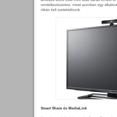
rendelkezésünkre; mivel azonban egy alkalma
ritkán kell szelektálnunk.
Smart Share és MediaLink