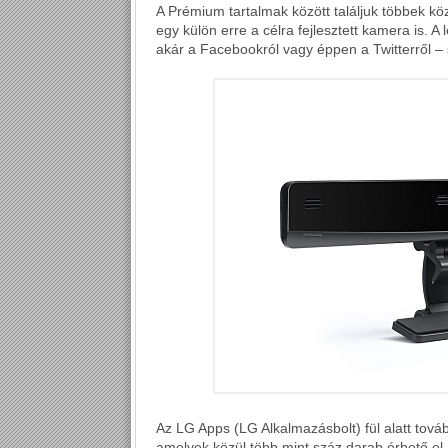
A Prémium tartalmak között találjuk többek kö
egy külön erre a célra fejlesztett kamera is. 
akár a Facebookról vagy éppen a Twitterről – 
Az LG Apps (LG Alkalmazásbolt) fül alatt továb
amelyek közül több mint száz darab érhető el. 