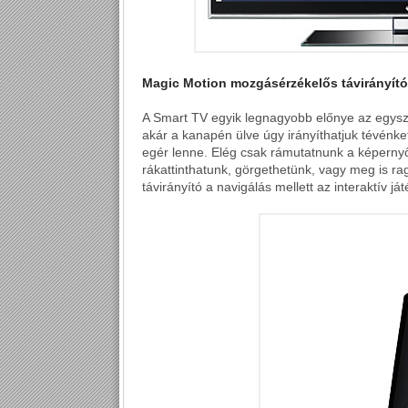
Magic Motion mozgásérzékelős távirányító
A Smart TV egyik legnagyobb előnye az egysze
akár a kanapén ülve úgy irányíthatjuk tévénket
egér lenne. Elég csak rámutatnunk a képernyő
rákattinthatunk, görgethetünk, vagy meg is r
távirányító a navigálás mellett az interaktív já