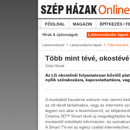
FŐOLDAL
MAGAZIN
ÉPÍTKEZÉS / F
Hírek & újdonságok
Lakberendezési tippek
»
»
Lakberendezés
Lakberendezési tippek
Több mint tévé,
Több mint tévé, okostévé
Szép Házak
Az LG okostévéi folyamatosan bővülő plat
nyílik szórakozásra, kapcsolattartásra, va
A munkából hazaérve sokszor már semmi kedv
az ott tárolt tartalmakra, vagy az internetre 
legyen szó akár a tévéműsorról, az időjárásról
Cinema 3D™ Smart tévéi új megvilágításba hely
mostantól sokoldalú információs- és szórakozá
A Smart TV-vel az egész család internetezhet,