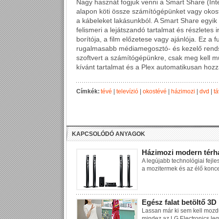
Nagy hasznát fogjuk venni a Smart Share (Inte
alapon köti össze számítógépünket vagy okos
a kábeleket lakásunkból. A Smart Share egyik
felismeri a lejátszandó tartalmat és részletes 
borítója, a film előzetese vagy ajánlója. Ez a
rugalmasabb médiamegosztó- és kezelő rendsze
szoftvert a számítógépünkre, csak meg kell mu
kívánt tartalmat és a Plex automatikusan hozz
Címkék:
tévé
|
televízió
|
okostévé
|
házimozi
|
dvd
|
t
KAPCSOLÓDÓ ANYAGOK
Házimozi modern térh
A legújabb technológiai fejl
a mozitermek és az élő konce
Egész falat betöltő 3D
Lassan már ki sem kell mozd
mindez az LG Electronics le