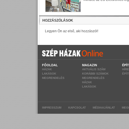
FŐOLDAL
MAGAZIN
ÉPÍ
HÁZAK
AKTUÁLIS SZÁM
HÍR
LAKÁSOK
KORÁBBI SZÁMOK
ÉPÍ
MEGRENDELÉS
MEGRENDELÉS
HÁZAK
LAKÁSOK
|
|
|
IMPRESSZUM
KAPCSOLAT
MÉDIAAJÁNLAT
MEG