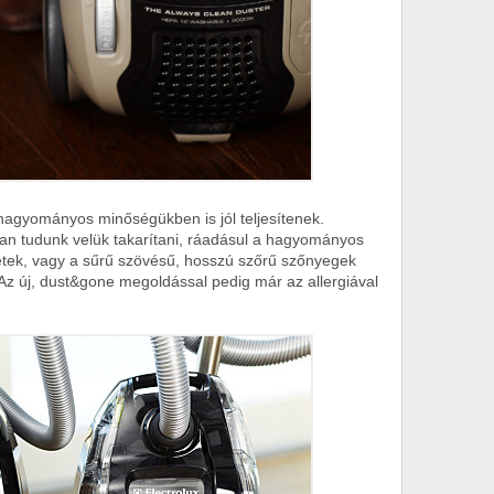
 hagyományos minőségükben is jól teljesítenek.
yan tudunk velük takarítani, ráadásul a hagyományos
tétek, vagy a sűrű szövésű, hosszú szőrű szőnyegek
. Az új, dust&gone megoldással pedig már az allergiával