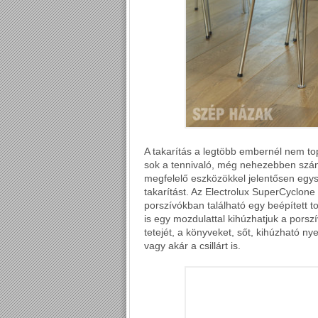
A takarítás a legtöbb embernél nem to
sok a tennivaló, még nehezebben szán
megfelelő eszközökkel jelentősen egy
takarítást. Az Electrolux SuperCyclon
porszívókban található egy beépített to
is egy mozdulattal kihúzhatjuk a porszí
tetejét, a könyveket, sőt, kihúzható n
vagy akár a csillárt is.