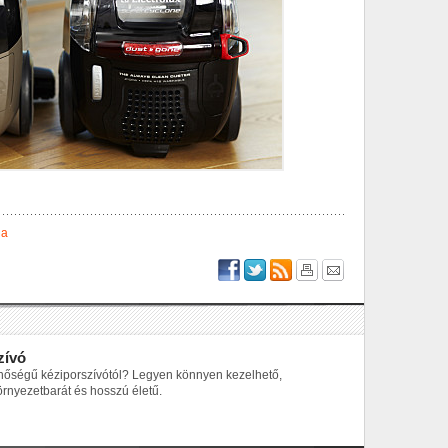
ia
zívó
inőségű kéziporszívótól? Legyen könnyen kezelhető,
örnyezetbarát és hosszú életű.