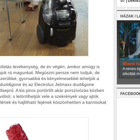
07 |
Dekora
HÁZAK / 
Miami h
plistás tevékenység, de év végén, amikor amúgy is
A neves ép
juk rá magunkat. Megúszni persze nem tudjuk, de
alkották m
szerűbbé, gyorsabbá és kényelmesebbé tehetjük a
e dust&gone és az Electrolux Jetmaxx dust&gone
llseprű. A kis piros portörlőt akár porszívózás közben
FACEBOO
vóból, s letörölhetjük vele a szekrények vagy ajtók
yelének és hajlítható fejének köszönhetően a karnisokat