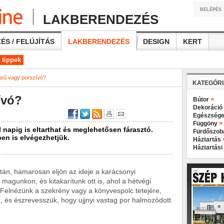
BELÉPÉS
LAKBERENDEZÉS
ÉS / FELÚJÍTÁS
LAKBERENDEZÉS
DESIGN
KERT
 tippek
prű vagy porszívó?
KATEGÓR
ívó?
»
Bútor
Dekoráció
Egészsége
»
Függöny
l napig is eltarthat és meglehetősen fárasztó.
Fürdőszo
en is elvégezhetjük.
Háztartás
Háztartási
után, hamarosan eljön az ideje a karácsonyi
 magunkon, és kitakarítunk ott is, ahol a hétvégi
Felnézünk a szekrény vagy a könyvespolc tetejére,
a, és észrevesszük, hogy ujjnyi vastag por halmozódott