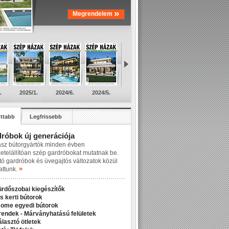
»
Megrendelem
.
2025/1.
2024/6.
2024/5.
ttabb
Legfrissebb
róbok új generációja
asz bútorgyártók minden évben
zetelállítóan szép gardróbokat mutatnak be.
tó gardróbok és üvegajtós változatok közül
»
attunk.
ürdőszobai kiegészítők
s kerti bútorok
Home egyedi bútorok
rendek - Márványhatású felületek
álasztó ötletek