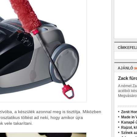
CÍMKEFE
AJÁNLÓ
Zack für
A német Za
acélból kés
Megvásárol
zívóba, a készülék azonnal meg is tisztítja. Miközben
Zenit Ho
trosztatikus töltést ad neki, hogy amikor újra
Made in V
Kanapé ú
k vele takarítani.
Rajzol, k
Színek a