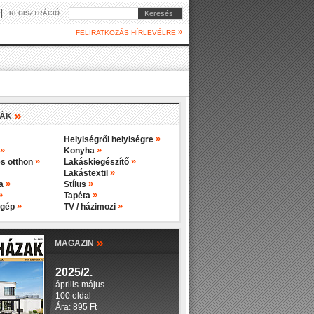
|
Keresés
REGISZTRÁCIÓ
»
FELIRATKOZÁS HÍRLEVÉLRE
»
IÁK
»
Helyiségről helyiségre
»
»
Konyha
»
»
s otthon
Lakáskiegészítő
»
Lakástextil
»
»
ba
Stílus
»
»
Tapéta
»
»
 gép
TV / házimozi
»
MAGAZIN
2025/2.
április-május
100 oldal
Ára: 895 Ft