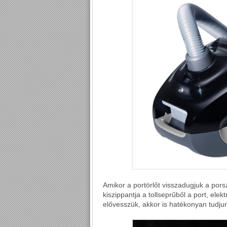
Amikor a portörlőt visszadugjuk a pors
kiszippantja a tollseprűből a port, elek
elővesszük, akkor is hatékonyan tudjun