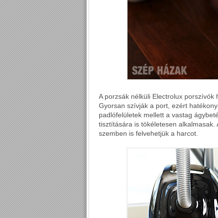
A porzsák nélküli Electrolux porszívók
Gyorsan szívják a port, ezért hatékon
padlófelületek mellett a vastag ágybe
tisztítására is tökéletesen alkalmasak
szemben is felvehetjük a harcot.