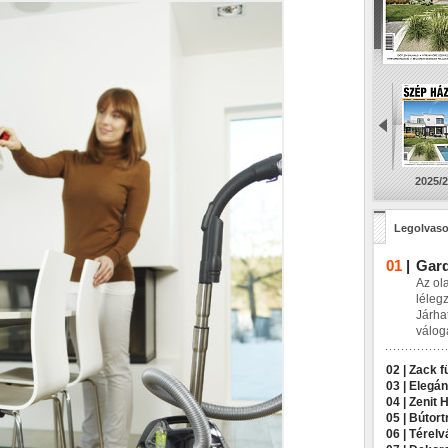
2025/2
Legolvaso
01
|
Gard
Az ol
léleg
Járha
válog
02 |
Zack f
03 |
Elegán
04 |
Zenit 
05 |
Bútort
06 |
Térelv