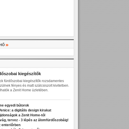
»
LHŐ
»
dőszobai kiegészítők
ck fürdőszobai kiegészítők rozsdamentes
zülnek fényes és matt szálcsiszolt kivitelben.
hatók a Zenit Home üzletében.
me egyedi bútorok
enice: a digitális design kirakat
jdonságok a Zenit Home-tól
ivág, tervez - 3 lépés az álomfürdőszobáig!
z enteriőrben