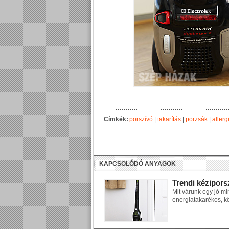
Címkék:
porszívó
|
takarítás
|
porzsák
|
allerg
KAPCSOLÓDÓ ANYAGOK
Trendi kézipors
Mit várunk egy jó m
energiatakarékos, k