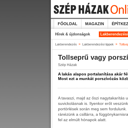
FŐOLDAL
MAGAZIN
ÉPÍTKEZ
Hírek & újdonságok
Lakberendezési
»
»
Lakberendezés
Lakberendezési tippek
Tollse
Tollseprű vagy porsz
Szép Házak
A lakás alapos portalanítása akár fé
Most ezt a munkát porszívózás közb
A tavaszi, majd az őszi nagytakarítás 
suvickolásnak is. Ilyenkor erőt veszünk
portörlések során meg sem fordulunk. 
ránézünk a csillárra, a függönykarnisr
fel az elmúlt hónapok alatt.