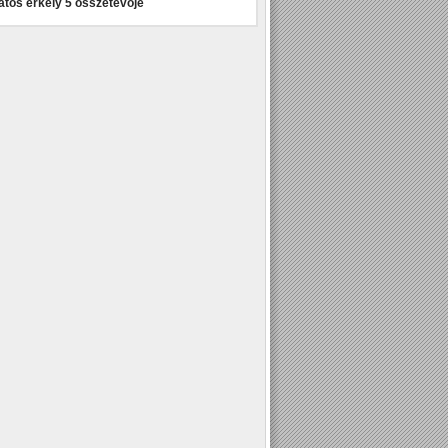
atos erkély 5 összetevője