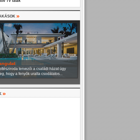
tív TV falak
»
LAKÁSOK
angulat
ítésziroda tervezői a családi házat úgy
eg, hogy a fenyők uralta csodálatos...
»
K