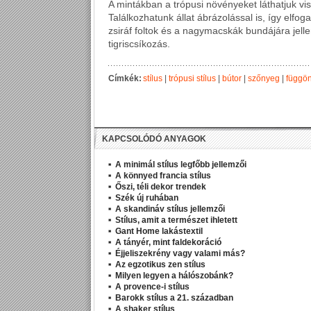
A mintákban a trópusi növényeket láthatjuk visz
Találkozhatunk állat ábrázolással is, így elfo
zsiráf foltok és a nagymacskák bundájára jell
tigriscsíkozás.
Címkék:
stílus
|
trópusi stílus
|
bútor
|
szőnyeg
|
függö
KAPCSOLÓDÓ ANYAGOK
A minimál stílus legfőbb jellemzői
A könnyed francia stílus
Őszi, téli dekor trendek
Szék új ruhában
A skandináv stílus jellemzői
Stílus, amit a természet ihletett
Gant Home lakástextil
A tányér, mint faldekoráció
Éjjeliszekrény vagy valami más?
Az egzotikus zen stílus
Milyen legyen a hálószobánk?
A provence-i stílus
Barokk stílus a 21. században
A shaker stílus