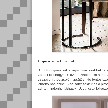
Trópusi színek, minták
Bútorból ugyancsak a legszükségesebbek talál
viszont itt kihagynak, azt a színeken és a min
visszaveri a perzselő napsütést, de fontos sz
lemenő nap színe. A harsány zöldek és a pirosa
szinte mindenhol láthatók. Ugyancsak jellegze