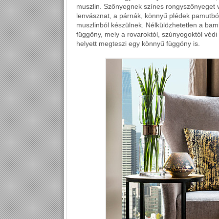
muszlin. Szőnyegnek színes rongyszőnyeget v
lenvásznat, a párnák, könnyű plédek pamutbó
muszlinból készülnek. Nélkülözhetetlen a bam
függöny, mely a rovaroktól, szúnyogoktól véd
helyett megteszi egy könnyű függöny is.