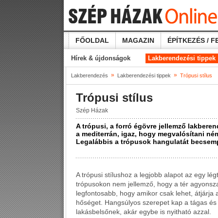
FŐOLDAL
MAGAZIN
ÉPÍTKEZÉS / F
Hírek & újdonságok
Lakberendezési tippek
»
»
Lakberendezés
Lakberendezési tippek
Trópusi stílus
Trópusi stílus
Szép Házak
A trópusi, a forró égövre jellemző lakbere
a mediterrán, igaz, hogy megvalósítani né
Legalábbis a trópusok hangulatát becsem
A trópusi stílushoz a legjobb alapot az egy légt
trópusokon nem jellemző, hogy a tér agyonsza
legfontosabb, hogy amikor csak lehet, átjárja a 
hőséget. Hangsúlyos szerepet kap a tágas és á
lakásbelsőnek, akár egybe is nyitható azzal.