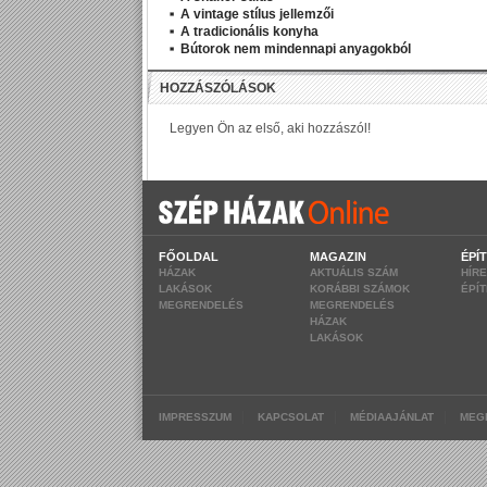
A vintage stílus jellemzői
A tradicionális konyha
Bútorok nem mindennapi anyagokból
FŐOLDAL
MAGAZIN
ÉPÍ
HÁZAK
AKTUÁLIS SZÁM
HÍR
LAKÁSOK
KORÁBBI SZÁMOK
ÉPÍ
MEGRENDELÉS
MEGRENDELÉS
HÁZAK
LAKÁSOK
|
|
|
IMPRESSZUM
KAPCSOLAT
MÉDIAAJÁNLAT
MEG