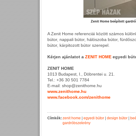
Zenit Home beépített gardró
A Zenit Home referenciái között számos külön
bútor, nappali bútor, hálószoba bútor, fürdős
bútor, kárpitozott bútor szerepel.
Kérjen ajánlatot a
ZENIT HOME
egyedi bút
ZENIT HOME
1013 Budapest, I., Döbrentei u. 21.
Tel.: +36 30 501 7784
E-mail: shop@zenithome.hu
www.zenithome.hu
www.facebook.com/zenithome
Címkék:
zenit home
|
egyedi bútor
|
design bútor
|
beé
gardróbszekrény