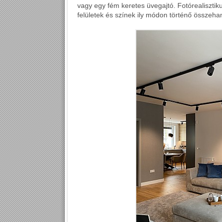
vagy egy fém keretes üvegajtó. Fotórealisztiku
felületek és színek ily módon történő összeh