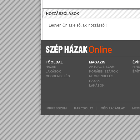
FŐOLDAL
MAGAZIN
ÉPÍ
HÁZAK
AKTUÁLIS SZÁM
HÍR
LAKÁSOK
KORÁBBI SZÁMOK
ÉPÍ
MEGRENDELÉS
MEGRENDELÉS
HÁZAK
LAKÁSOK
|
|
|
IMPRESSZUM
KAPCSOLAT
MÉDIAAJÁNLAT
MEG