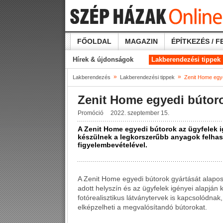
FŐOLDAL
MAGAZIN
ÉPÍTKEZÉS / F
Hírek & újdonságok
Lakberendezési tippek
»
»
Lakberendezés
Lakberendezési tippek
Zenit Home egy
Zenit Home egyedi bútor
Promóció
2022. szeptember 15.
A Zenit Home egyedi bútorok az ügyfelek i
készülnek a legkorszerűbb anyagok felhas
figyelembevételével.
A Zenit Home egyedi bútorok gyártását alapos
adott helyszín és az ügyfelek igényei alapján 
fotórealisztikus látványtervek is kapcsolódna
elképzelheti a megvalósítandó bútorokat.