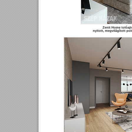
Zenit Home tolóajt
nyitott, megvilágított pol