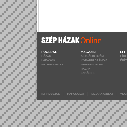
FŐOLDAL
MAGAZIN
ÉPÍ
HÁZAK
AKTUÁLIS SZÁM
HÍR
LAKÁSOK
KORÁBBI SZÁMOK
ÉPÍ
MEGRENDELÉS
MEGRENDELÉS
HÁZAK
LAKÁSOK
|
|
|
IMPRESSZUM
KAPCSOLAT
MÉDIAAJÁNLAT
MEG