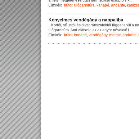
a
m
e
l
y
m
e
g
j
e
l
e
n
é
s
e
u
t
á
n
n
e
m
s
o
k
k
a
l
e
l
s
ö
p
r
ő
s
i
k
...
Címkék:
bútor
,
ülőgarnitúra
,
kanapé
,
andante
,
kanizs
K
é
n
y
e
l
m
e
s
v
e
n
d
é
g
á
g
y
a
n
a
p
p
a
l
i
b
a
...
K
o
r
t
ó
l
,
s
t
í
l
u
s
t
ó
l
é
s
d
i
v
a
t
i
r
á
n
y
z
a
t
o
k
t
ó
l
f
ü
g
g
e
t
l
e
n
ü
l
a
n
ü
l
ő
g
a
r
n
i
t
ú
r
a
.
A
m
i
v
á
l
t
o
z
i
k
,
a
z
a
z
e
g
y
r
e
n
ö
v
e
k
v
ő
i
...
Címkék:
bútor
,
kanapé
,
vendégágy
,
matrac
,
andante
,