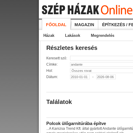
FŐOLDAL
MAGAZIN
ÉPÍTKEZÉS / F
Házak
Lakások
Megrendelés
Részletes keresés
Keresett szó:
Címke:
Hol:
Dátum:
-
Találatok
P
o
l
c
o
k
ü
l
ő
g
a
r
n
i
t
ú
r
á
b
a
é
p
í
t
v
e
...
A
K
a
n
i
z
s
a
T
r
e
n
d
K
f
t
.
á
l
t
a
l
g
y
á
r
t
o
t
t
A
n
d
a
n
t
e
ü
l
ő
g
a
r
n
i
t