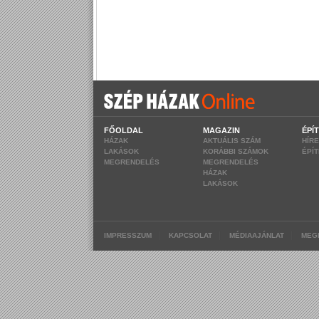
FŐOLDAL
MAGAZIN
ÉPÍ
HÁZAK
AKTUÁLIS SZÁM
HÍR
LAKÁSOK
KORÁBBI SZÁMOK
ÉPÍ
MEGRENDELÉS
MEGRENDELÉS
HÁZAK
LAKÁSOK
|
|
|
IMPRESSZUM
KAPCSOLAT
MÉDIAAJÁNLAT
MEG