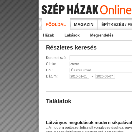
FŐOLDAL
MAGAZIN
ÉPÍTKEZÉS / F
Házak
Lakások
Megrendelés
Részletes keresés
Keresett szó:
Címke:
Hol:
Dátum:
-
Találatok
L
á
t
v
á
n
y
o
s
m
e
g
o
l
d
á
s
o
k
m
o
d
e
r
n
s
í
k
p
a
l
á
v
a
l
...
A
m
o
d
e
r
n
é
p
í
t
é
s
z
e
t
l
e
t
i
s
z
t
u
l
t
v
o
n
a
l
v
e
z
e
t
é
s
é
h
e
z
,
e
g
y