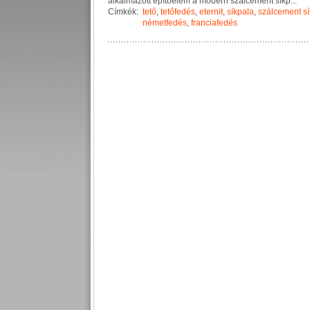
a
l
k
a
l
m
a
z
o
t
t
é
p
í
t
ő
e
l
e
m
a
m
o
d
e
r
n
s
z
á
l
c
e
m
e
n
t
s
í
k
p
...
Címkék:
tető
,
tetőfedés
,
eternit
,
síkpala
,
szálcement s
németfedés
,
franciafedés