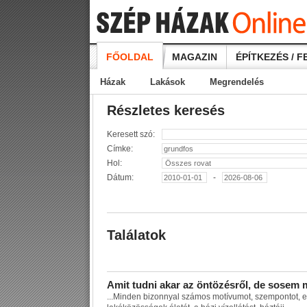
FŐOLDAL
MAGAZIN
ÉPÍTKEZÉS / F
Házak
Lakások
Megrendelés
Részletes keresés
Keresett szó:
Címke:
Hol:
Dátum:
-
Találatok
A
m
i
t
t
u
d
n
i
a
k
a
r
a
z
ö
n
t
ö
z
é
s
r
ő
l
,
d
e
s
o
s
e
m
...
M
i
n
d
e
n
b
i
z
o
n
n
y
a
l
s
z
á
m
o
s
m
o
t
í
v
u
m
o
t
,
s
z
e
m
p
o
n
t
o
t
,
e