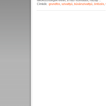
l
a
k
ó
k
ö
z
ö
s
s
é
g
e
k
é
l
e
t
é
t
,
a
h
á
z
i
v
í
z
e
l
l
á
t
á
s
t
,
h
á
z
t
á
j
i
...
Címkék:
grundfos
,
szivattyú
,
búvárszivattyú
,
öntözés
,