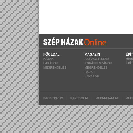
FŐOLDAL
MAGAZIN
ÉPÍ
HÁZAK
AKTUÁLIS SZÁM
HÍR
LAKÁSOK
KORÁBBI SZÁMOK
ÉPÍ
MEGRENDELÉS
MEGRENDELÉS
HÁZAK
LAKÁSOK
|
|
|
IMPRESSZUM
KAPCSOLAT
MÉDIAAJÁNLAT
MEG