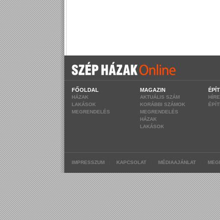
FŐOLDAL
MAGAZIN
ÉPÍ
HÁZAK
AKTUÁLIS SZÁM
HÍR
LAKÁSOK
KORÁBBI SZÁMOK
ÉPÍ
MEGRENDELÉS
MEGRENDELÉS
HÁZAK
LAKÁSOK
|
|
|
IMPRESSZUM
KAPCSOLAT
MÉDIAAJÁNLAT
MEG