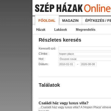
FŐOLDAL
MAGAZIN
ÉPÍTKEZÉS / F
Házak
Lakások
Megrendelés
Részletes keresés
Keresett szó:
Címke:
Hol:
Dátum:
-
Találatok
C
s
a
l
á
d
i
h
á
z
v
a
g
y
l
u
x
u
s
v
i
l
l
a
?
...
C
s
a
l
á
d
i
h
á
z
v
a
g
y
l
u
x
u
s
v
i
l
l
a
?
A
'
H
o
p
e
n
P
l
a
c
e
'
e
l
n
e
v