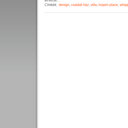
t
e
r
v
e
z
t
e
...
Címkék:
design
,
családi ház
,
villa
,
hopen place
,
whipp