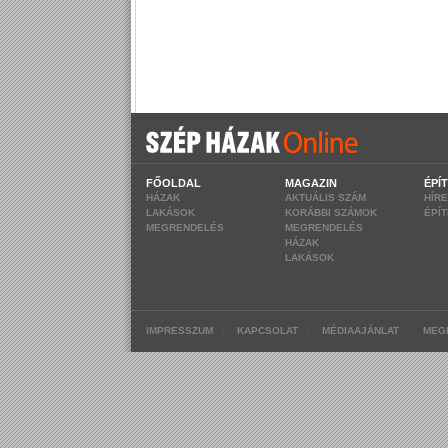
FŐOLDAL
MAGAZIN
ÉPÍ
HÁZAK
AKTUÁLIS SZÁM
HÍR
LAKÁSOK
KORÁBBI SZÁMOK
ÉPÍ
MEGRENDELÉS
MEGRENDELÉS
HÁZAK
LAKÁSOK
|
|
|
IMPRESSZUM
KAPCSOLAT
MÉDIAAJÁNLAT
MEG