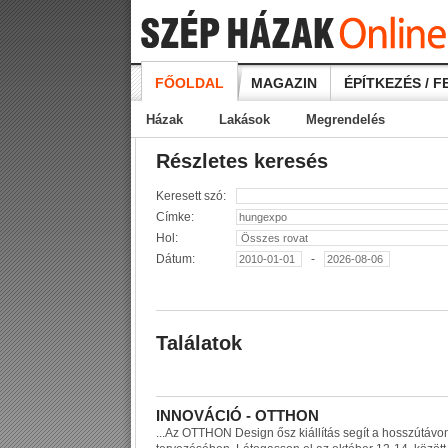
FŐOLDAL
MAGAZIN
ÉPÍTKEZÉS / F
Házak
Lakások
Megrendelés
Részletes keresés
Keresett szó:
Címke:
Hol:
Dátum:
-
Találatok
I
N
N
O
V
Á
C
I
Ó
-
O
T
T
H
O
N
...
A
z
O
T
T
H
O
N
D
e
s
i
g
n
ő
s
z
k
i
á
l
l
í
t
á
s
s
e
g
í
t
a
h
o
s
s
z
ú
t
á
v
o