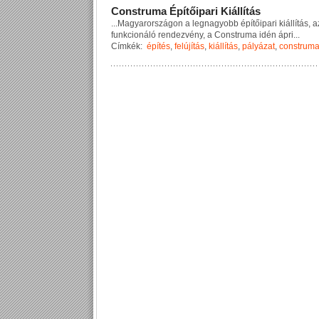
C
o
n
s
t
r
u
m
a
É
p
í
t
ő
i
p
a
r
i
K
i
á
l
l
í
t
á
s
...
M
a
g
y
a
r
o
r
s
z
á
g
o
n
a
l
e
g
n
a
g
y
o
b
b
é
p
í
t
ő
i
p
a
r
i
k
i
á
l
l
í
t
á
s
,
a
f
u
n
k
c
i
o
n
á
l
ó
r
e
n
d
e
z
v
é
n
y
,
a
C
o
n
s
t
r
u
m
a
i
d
é
n
á
p
r
i
...
Címkék:
építés
,
felújítás
,
kiállítás
,
pályázat
,
construm