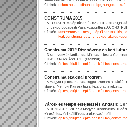
t
e
r
v
e
z
é
s
é
b
e
n
.
L
á
t
o
g
a
s
s
o
n
e
l
a
z
o
k
t
ó
b
e
r
1
2
-
1
4
.
k
ö
z
ö
t
t
Címkék:
otthon neked
,
otthon design
,
hungexpo
,
szép
C
O
N
S
T
R
U
M
A
2
0
1
5
...
A
C
O
N
S
T
R
U
M
A
é
p
í
t
ő
i
p
a
r
i
é
s
a
z
O
T
T
H
O
N
D
e
s
i
g
n
k
i
H
u
n
g
e
x
p
o
B
u
d
a
p
e
s
t
i
V
á
s
á
r
k
ö
z
p
o
n
t
b
a
n
.
A
C
O
N
S
T
R
U
Címkék:
lakberendezés
,
design
,
építőipar
,
kiállítás
,
c
kert
,
construma jegy
,
hungexpo
,
akciós kupo
C
o
n
s
t
r
u
m
a
2
0
1
2
D
í
s
z
n
ö
v
é
n
y
é
s
k
e
r
t
k
u
l
t
ú
r
...
D
í
s
z
n
ö
v
é
n
y
é
s
k
e
r
t
k
u
l
t
ú
r
a
k
i
á
l
l
í
t
á
s
i
s
l
e
s
z
a
C
o
n
s
t
r
u
H
U
N
G
E
X
P
O
-
n
.
Á
p
r
i
l
i
s
2
1
.
(
s
z
o
m
b
a
t
)
...
Címkék:
építés
,
felújítés
,
építőipar
,
kiállítás
,
construm
C
o
n
s
t
r
u
m
a
s
z
a
k
m
a
i
p
r
o
g
r
a
m
...
A
M
a
g
y
a
r
É
p
í
t
é
s
z
K
a
m
a
r
a
t
a
g
j
a
i
s
z
á
m
á
r
a
a
k
i
á
l
l
í
t
á
s
M
a
g
y
a
r
M
é
r
n
ö
k
i
K
a
m
a
r
a
t
a
g
j
a
i
k
i
z
á
r
ó
l
a
g
a
j
e
l
z
e
t
t
...
Címkék:
építés
,
felújítés
,
építőipar
,
kiállítás
,
construm
V
á
r
o
s
-
é
s
t
e
l
e
p
ü
l
é
s
f
e
j
l
e
s
z
t
é
s
&
n
d
a
s
h
;
C
o
...
A
H
U
N
G
E
X
P
O
Z
r
t
.
é
s
a
M
a
g
y
a
r
U
r
b
a
n
i
s
z
t
i
k
a
i
T
u
d
á
s
v
á
r
o
s
f
e
j
l
e
s
z
t
é
s
i
k
i
á
l
l
í
t
á
s
é
s
p
r
o
j
e
k
t
v
á
s
á
r
c
é
l
j
...
Címkék:
építés
,
felújítés
,
építőipar
,
kiállítás
,
construm