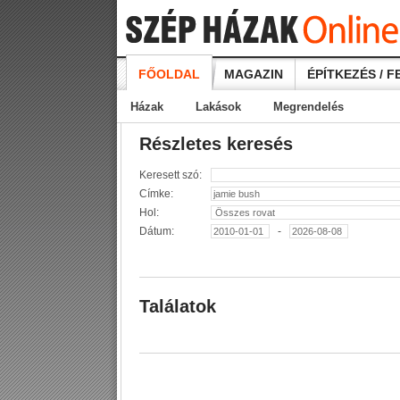
FŐOLDAL
MAGAZIN
ÉPÍTKEZÉS / F
Házak
Lakások
Megrendelés
Részletes keresés
Keresett szó:
Címke:
Hol:
Dátum:
-
Találatok