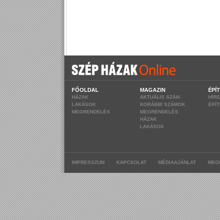
FŐOLDAL
MAGAZIN
ÉPÍ
HÁZAK
AKTUÁLIS SZÁM
HÍR
LAKÁSOK
KORÁBBI SZÁMOK
ÉPÍ
MEGRENDELÉS
MEGRENDELÉS
HÁZAK
LAKÁSOK
|
|
|
IMPRESSZUM
KAPCSOLAT
MÉDIAAJÁNLAT
MEG