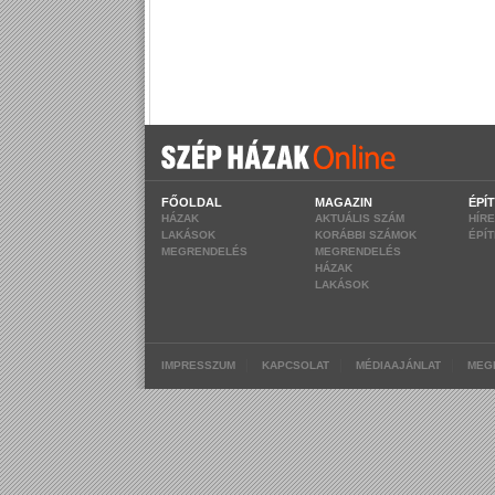
FŐOLDAL
MAGAZIN
ÉPÍ
HÁZAK
AKTUÁLIS SZÁM
HÍR
LAKÁSOK
KORÁBBI SZÁMOK
ÉPÍ
MEGRENDELÉS
MEGRENDELÉS
HÁZAK
LAKÁSOK
|
|
|
IMPRESSZUM
KAPCSOLAT
MÉDIAAJÁNLAT
MEG