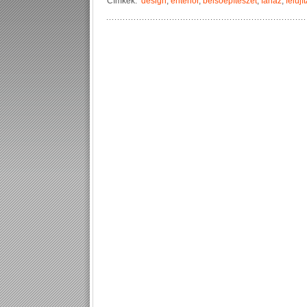
Címkék:
design
,
enteriőr
,
belsőépítészet
,
faház
,
felújí