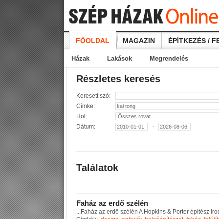
FŐOLDAL
MAGAZIN
ÉPÍTKEZÉS / F
Házak
Lakások
Megrendelés
Részletes keresés
Keresett szó:
Címke:
Hol:
Dátum:
-
Találatok
F
a
h
á
z
a
z
e
r
d
ő
s
z
é
l
é
n
...
F
a
h
á
z
a
z
e
r
d
ő
s
z
é
l
é
n
A
H
o
p
k
i
n
s
&
P
o
r
t
e
r
é
p
í
t
é
s
z
i
r
o