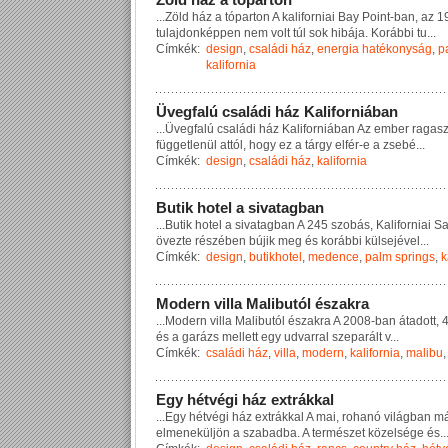
...
Z
ö
l
d
h
á
z
a
t
ó
p
a
r
t
o
n
A
k
a
l
i
f
o
r
n
i
a
i
B
a
y
P
o
i
n
t
-
b
a
n
,
a
z
1
t
u
l
a
j
d
o
n
k
é
p
p
e
n
n
e
m
v
o
l
t
t
ú
l
s
o
k
h
i
b
á
j
a
.
K
o
r
á
b
b
i
t
u
...
Címkék:
design
,
családi ház
,
energia hatékonyság
,
p
kalifornia
Ü
v
e
g
f
a
l
ú
c
s
a
l
á
d
i
h
á
z
K
a
l
i
f
o
r
n
i
á
b
a
n
...
Ü
v
e
g
f
a
l
ú
c
s
a
l
á
d
i
h
á
z
K
a
l
i
f
o
r
n
i
á
b
a
n
A
z
e
m
b
e
r
r
a
g
a
s
f
ü
g
g
e
t
l
e
n
ü
l
a
t
t
ó
l
,
h
o
g
y
e
z
a
t
á
r
g
y
e
l
f
é
r
-
e
a
z
s
e
b
é
...
Címkék:
design
,
családi ház
,
kalifornia
B
u
t
i
k
h
o
t
e
l
a
s
i
v
a
t
a
g
b
a
n
...
B
u
t
i
k
h
o
t
e
l
a
s
i
v
a
t
a
g
b
a
n
A
2
4
5
s
z
o
b
á
s
,
K
a
l
i
f
o
r
n
i
a
i
S
ö
v
e
z
t
e
r
é
s
z
é
b
e
n
b
ú
j
i
k
m
e
g
é
s
k
o
r
á
b
b
i
k
ü
l
s
e
j
é
v
e
l
...
Címkék:
design
,
butikhotel
,
medence
,
palm springs
,
k
M
o
d
e
r
n
v
i
l
l
a
M
a
l
i
b
u
t
ó
l
é
s
z
a
k
r
a
...
M
o
d
e
r
n
v
i
l
l
a
M
a
l
i
b
u
t
ó
l
é
s
z
a
k
r
a
A
2
0
0
8
-
b
a
n
á
t
a
d
o
t
t
,
é
s
a
g
a
r
á
z
s
m
e
l
l
e
t
t
e
g
y
u
d
v
a
r
r
a
l
s
z
e
p
a
r
á
l
t
v
...
Címkék:
családi ház
,
villa
,
modern
,
kalifornia
,
malibu
E
g
y
h
é
t
v
é
g
i
h
á
z
e
x
t
r
á
k
k
a
l
...
E
g
y
h
é
t
v
é
g
i
h
á
z
e
x
t
r
á
k
k
a
l
A
m
a
i
,
r
o
h
a
n
ó
v
i
l
á
g
b
a
n
m
e
l
m
e
n
e
k
ü
l
j
ö
n
a
s
z
a
b
a
d
b
a
.
A
t
e
r
m
é
s
z
e
t
k
ö
z
e
l
s
é
g
e
é
s
..