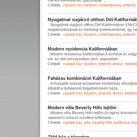
m
a
i
k
o
r
é
l
e
t
v
i
t
e
l
é
h
e
z
i
g
a
z
í
t
h
a
t
t
a
k
.
...
Címkék:
családi ház
,
modern
,
contemporary
,
enteriőr
N
y
u
g
a
l
m
a
t
s
u
g
á
r
z
ó
o
t
t
h
o
n
D
é
l
-
K
a
l
i
f
o
r
n
i
á
...
N
y
u
g
a
l
m
a
t
s
u
g
á
r
z
ó
o
t
t
h
o
n
D
é
l
-
K
a
l
i
f
o
r
n
i
á
b
a
n
A
M
c
C
l
m
e
g
á
l
m
o
d
á
s
á
n
a
k
é
s
m
i
n
ő
s
é
g
i
k
i
v
i
t
e
l
e
z
é
s
é
n
e
k
,
í
g
y
n
Címkék:
családi ház
,
modern
,
contemporary
,
enteriőr
M
o
d
e
r
n
r
e
z
i
d
e
n
c
i
a
K
a
l
i
f
o
r
n
i
á
b
a
n
...
M
o
d
e
r
n
r
e
z
i
d
e
n
c
i
a
K
a
l
i
f
o
r
n
i
á
b
a
n
A
d
o
m
b
o
k
é
s
v
ö
l
g
y
e
l
é
.
A
z
i
d
i
l
l
i
k
ö
r
n
y
e
z
e
t
b
e
n
l
é
v
ő
,
a
l
a
p
v
e
t
ő
e
n
...
Címkék:
családi ház
,
modern
,
enteriőr
,
terasz
,
meden
F
a
h
á
z
a
s
k
o
m
b
i
n
á
c
i
ó
K
a
l
i
f
o
r
n
i
á
b
a
n
...
A
h
u
s
z
a
d
i
k
s
z
á
z
a
d
k
ö
z
e
p
é
n
e
k
m
o
d
e
r
n
i
s
t
a
s
t
í
l
u
s
á
b
a
á
t
i
t
a
t
o
t
t
a
h
o
l
l
y
w
o
o
d
i
f
o
r
g
a
t
ó
k
ö
n
y
v
í
r
ó
h
á
z
a
.
...
Címkék:
családi ház
,
modern
,
enteriőr
,
terasz
,
kaliforn
M
o
d
e
r
n
v
i
l
l
a
B
e
v
e
r
l
y
H
i
l
l
s
l
e
j
t
ő
i
n
...
M
o
d
e
r
n
v
i
l
l
a
B
e
v
e
r
l
y
H
i
l
l
s
l
e
j
t
ő
i
n
A
z
e
g
é
s
z
k
o
n
c
e
p
c
i
v
a
l
a
m
i
n
t
a
s
i
m
a
é
s
r
u
s
z
t
i
k
u
s
k
ő
f
e
l
ü
l
e
t
e
...
Címkék:
családi ház
,
villa
,
beverly hills
,
kalifornia
,
mo
Z
ö
l
d
h
á
z
a
t
ó
p
a
r
t
o
n