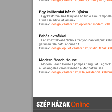
Címkék:
design
,
családi ház
,
rancs
,
country ház
,
hétv
E
g
y
k
a
l
i
f
o
r
n
i
a
i
h
á
z
f
e
l
ú
j
í
t
á
s
a
...
E
g
y
k
a
l
i
f
o
r
n
i
a
i
h
á
z
f
e
l
ú
j
í
t
á
s
a
A
S
t
u
d
i
o
T
i
m
C
a
m
p
b
e
l
l
l
u
x
u
s
c
s
a
l
á
d
i
v
i
l
l
á
t
,
a
m
i
n
e
k
...
Címkék:
design
,
családi ház
,
építészet
,
modern
,
villa
,
F
a
h
á
z
e
x
t
r
á
k
k
a
l
...
F
a
h
á
z
e
x
t
r
á
k
k
a
l
A
N
i
c
h
o
l
s
C
a
n
y
o
n
-
b
a
n
f
e
l
é
p
ü
l
t
,
k
a
l
i
f
g
e
r
i
n
c
é
n
t
a
l
á
l
h
a
t
ó
,
a
h
o
n
n
a
n
t
...
Címkék:
design
,
épület
,
családi ház
,
stúdió
,
faház
,
kal
M
o
d
e
r
n
B
e
a
c
h
H
o
u
s
e
...
M
o
d
e
r
n
B
e
a
c
h
H
o
u
s
e
A
p
o
m
p
á
s
h
a
n
g
u
l
a
t
ú
,
e
g
z
o
t
i
k
a
L
o
s
A
n
g
e
l
e
s
v
á
r
o
s
r
é
s
z
é
b
e
n
a
M
a
n
h
a
t
t
a
n
B
e
a
...
Címkék:
design
,
családi ház
,
villa
,
rezidencia
,
kaliforn