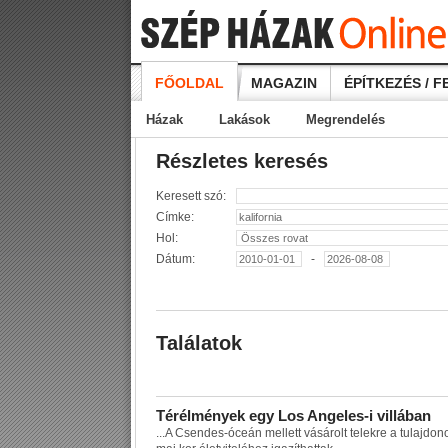
FŐOLDAL
MAGAZIN
ÉPÍTKEZÉS / F
Házak
Lakások
Megrendelés
Részletes keresés
Keresett szó:
Címke:
Hol:
Dátum:
-
Találatok
T
é
r
é
l
m
é
n
y
e
k
e
g
y
L
o
s
A
n
g
e
l
e
s
-
i
v
i
l
l
á
b
a
n
...
A
C
s
e
n
d
e
s
-
ó
c
e
á
n
m
e
l
l
e
t
t
v
á
s
á
r
o
l
t
t
e
l
e
k
r
e
a
t
u
l
a
j
d
o
n