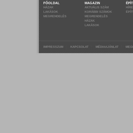
FŐOLDAL
MAGAZIN
ÉPÍ
HÁZAK
AKTUÁLIS SZÁM
HÍR
LAKÁSOK
KORÁBBI SZÁMOK
ÉPÍ
MEGRENDELÉS
MEGRENDELÉS
HÁZAK
LAKÁSOK
|
|
|
IMPRESSZUM
KAPCSOLAT
MÉDIAAJÁNLAT
MEG