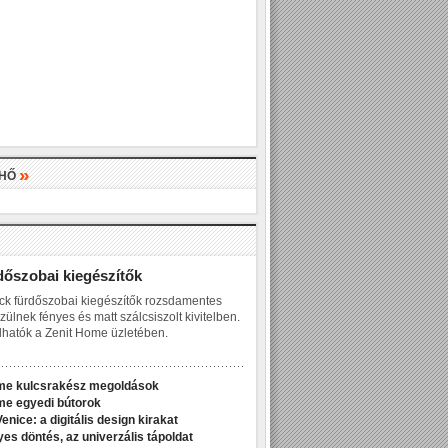
»
LHŐ
»
dőszobai kiegészítők
ck fürdőszobai kiegészítők rozsdamentes
zülnek fényes és matt szálcsiszolt kivitelben.
hatók a Zenit Home üzletében.
me kulcsrakész megoldások
me egyedi bútorok
enice: a digitális design kirakat
yes döntés, az univerzális tápoldat