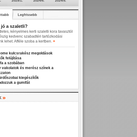
.
2025/1.
2024/6.
2024/5.
ttabb
Legfrissebb
 jó a szaletli?
letes, kényelmes kerti szaletli kora tavasztól
őszig kedvenc szabadtéri tartózkodási
»
nk lehet. Afféle szoba a kertben.
Home kulcsrakész megoldások
ők felújítása
fa a szobában
v vakolatok és merész színek a
kzaton
ürdőszobai kiegészítők
ndozzuk a gumifát
»
K