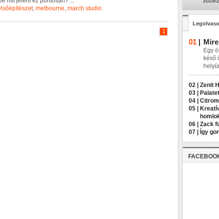
D
e
m
i
t
j
e
l
e
n
t
e
z
p
o
n
t
o
s
a
n
?
...
2025/2
lsőépítészet
,
melbourne
,
march studio
Legolvaso
1
01
|
Mire
Egy öt
késő 
helyü
02 |
Zenit 
03 |
Palatet
04 |
Citrom
05 |
Kreatí
homlo
06 |
Zack f
07 |
Így go
FACEBOO