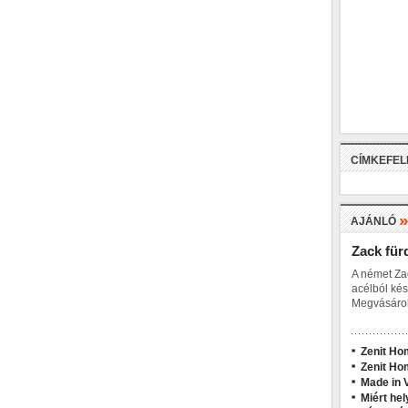
CÍMKEFE
AJÁNLÓ
Zack für
A német Za
acélból kés
Megvásárol
Zenit Ho
Zenit Ho
Made in V
Miért hel