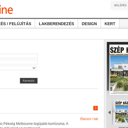
BELÉPÉS
ÉS / FELÚJÍTÁS
LAKBERENDEZÉS
DESIGN
KERT
Keresés
1
Étterem / bár
i
o
P
é
k
s
é
g
M
e
l
b
o
u
r
n
e
l
e
g
ú
j
a
b
b
k
u
r
i
ó
z
u
m
a
.
A