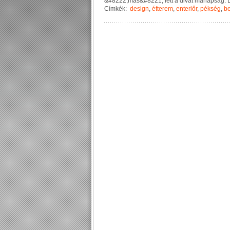
&
#
8
2
2
2
;
m
á
s
&
#
8
2
2
1
;
l
e
t
t
a
d
i
v
a
t
m
a
n
a
p
s
á
g
.
Címkék:
design
,
étterem
,
enteriőr
,
pékség
,
be