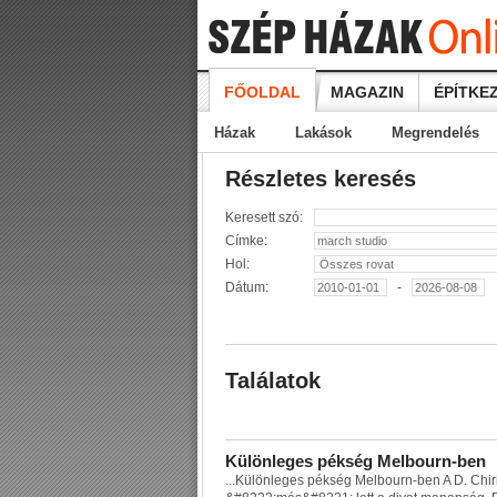
FŐOLDAL
MAGAZIN
ÉPÍTKEZ
Házak
Lakások
Megrendelés
Részletes keresés
Keresett szó:
Címke:
Hol:
Dátum:
-
Találatok
K
ü
l
ö
n
l
e
g
e
s
p
é
k
s
é
g
M
e
l
b
o
u
r
n
-
b
e
n
...
K
ü
l
ö
n
l
e
g
e
s
p
é
k
s
é
g
M
e
l
b
o
u
r
n
-
b
e
n
A
D
.
C
h
i
r