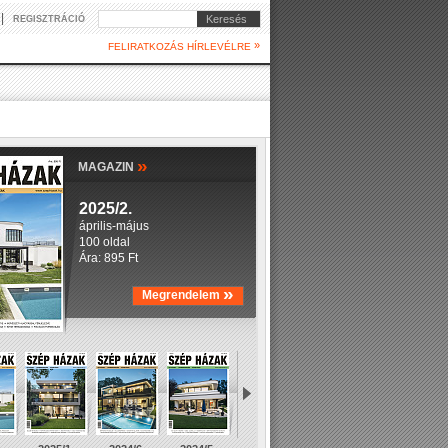
|
Keresés
REGISZTRÁCIÓ
»
FELIRATKOZÁS HÍRLEVÉLRE
»
MAGAZIN
2025/2.
április-május
100 oldal
Ára: 895 Ft
»
Megrendelem