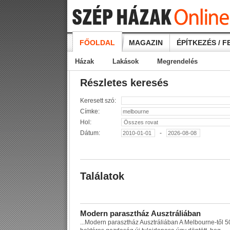
FŐOLDAL
MAGAZIN
ÉPÍTKEZÉS / F
Házak
Lakások
Megrendelés
Részletes keresés
Keresett szó:
Címke:
Hol:
Dátum:
-
Találatok
M
o
d
e
r
n
p
a
r
a
s
z
t
h
á
z
A
u
s
z
t
r
á
l
i
á
b
a
n
...
M
o
d
e
r
n
p
a
r
a
s
z
t
h
á
z
A
u
s
z
t
r
á
l
i
á
b
a
n
A
M
e
l
b
o
u
r
n
e
-
t
ő
l
5