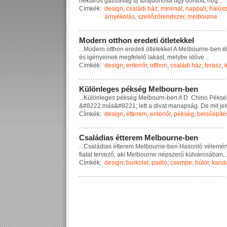
h
e
k
t
á
r
o
s
g
a
z
d
a
s
á
g
ú
j
t
u
l
a
j
d
o
n
o
s
a
ú
g
y
d
ö
n
t
ö
t
t
,
h
o
g
...
Címkék:
design
,
családi ház
,
minimál
,
nappali
,
hálós
árnyékolás
,
szellőzőrendszer
,
melbourne
M
o
d
e
r
n
o
t
t
h
o
n
e
r
e
d
e
t
i
ö
t
l
e
t
e
k
k
e
l
...
M
o
d
e
r
n
o
t
t
h
o
n
e
r
e
d
e
t
i
ö
t
l
e
t
e
k
k
e
l
A
M
e
l
b
o
u
r
n
e
-
b
e
n
é
é
s
i
g
é
n
y
e
i
n
e
k
m
e
g
f
e
l
e
l
ő
l
a
k
á
s
t
,
m
e
l
y
b
e
i
d
ő
v
e
...
Címkék:
design
,
enteriőr
,
otthon
,
családi ház
,
terasz
,
K
ü
l
ö
n
l
e
g
e
s
p
é
k
s
é
g
M
e
l
b
o
u
r
n
-
b
e
n
...
K
ü
l
ö
n
l
e
g
e
s
p
é
k
s
é
g
M
e
l
b
o
u
r
n
-
b
e
n
A
D
.
C
h
i
r
i
o
P
é
k
s
é
&
#
8
2
2
2
;
m
á
s
&
#
8
2
2
1
;
l
e
t
t
a
d
i
v
a
t
m
a
n
a
p
s
á
g
.
D
e
m
i
t
j
e
l
Címkék:
design
,
étterem
,
enteriőr
,
pékség
,
belsőépíté
C
s
a
l
á
d
i
a
s
é
t
t
e
r
e
m
M
e
l
b
o
u
r
n
e
-
b
e
n
...
C
s
a
l
á
d
i
a
s
é
t
t
e
r
e
m
M
e
l
b
o
u
r
n
e
-
b
e
n
H
a
s
o
n
l
ó
v
é
l
e
m
é
f
i
a
t
a
l
t
e
r
v
e
z
ő
,
a
k
i
M
e
l
b
o
u
r
n
e
n
é
p
s
z
e
r
ű
k
ü
l
v
á
r
o
s
á
b
a
n
,
.
Címkék:
design
,
burkolat
,
padló
,
csempe
,
bútor
,
kanda