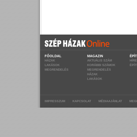
FŐOLDAL
MAGAZIN
ÉPÍ
HÁZAK
AKTUÁLIS SZÁM
HÍR
LAKÁSOK
KORÁBBI SZÁMOK
ÉPÍ
MEGRENDELÉS
MEGRENDELÉS
HÁZAK
LAKÁSOK
|
|
|
IMPRESSZUM
KAPCSOLAT
MÉDIAAJÁNLAT
MEG