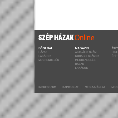
FŐOLDAL
MAGAZIN
ÉPÍ
HÁZAK
AKTUÁLIS SZÁM
HÍR
LAKÁSOK
KORÁBBI SZÁMOK
ÉPÍ
MEGRENDELÉS
MEGRENDELÉS
HÁZAK
LAKÁSOK
|
|
|
IMPRESSZUM
KAPCSOLAT
MÉDIAAJÁNLAT
MEG