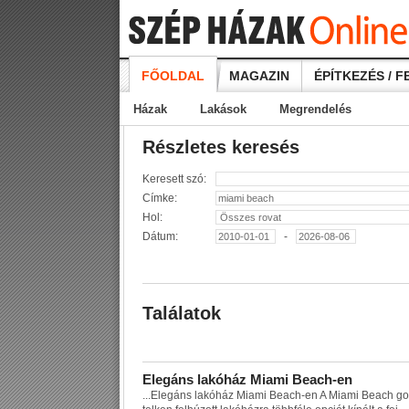
FŐOLDAL
MAGAZIN
ÉPÍTKEZÉS / F
Házak
Lakások
Megrendelés
Részletes keresés
Keresett szó:
Címke:
Hol:
Dátum:
-
Találatok
E
l
e
g
á
n
s
l
a
k
ó
h
á
z
M
i
a
m
i
B
e
a
c
h
-
e
n
...
E
l
e
g
á
n
s
l
a
k
ó
h
á
z
M
i
a
m
i
B
e
a
c
h
-
e
n
A
M
i
a
m
i
B
e
a
c
h
g
o