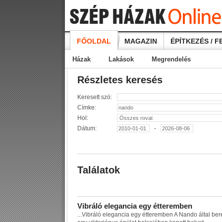
FŐOLDAL
MAGAZIN
ÉPÍTKEZÉS / F
Házak
Lakások
Megrendelés
Részletes keresés
Keresett szó:
Címke:
Hol:
Dátum:
-
Találatok
V
i
b
r
á
l
ó
e
l
e
g
a
n
c
i
a
e
g
y
é
t
t
e
r
e
m
b
e
n
...
V
i
b
r
á
l
ó
e
l
e
g
a
n
c
i
a
e
g
y
é
t
t
e
r
e
m
b
e
n
A
N
a
n
d
o
á
l
t
a
l
b
e
r