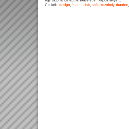
e
g
y
v
i
k
t
o
r
i
á
n
u
s
é
p
ü
l
e
t
b
e
l
s
e
j
é
b
e
n
k
a
p
o
t
t
h
e
l
y
e
t
...
Címkék:
design
,
étterem
,
bár
,
szórakozóhely
,
dundee