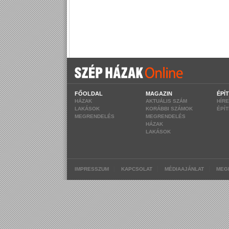
FŐOLDAL
MAGAZIN
ÉPÍ
HÁZAK
AKTUÁLIS SZÁM
HÍR
LAKÁSOK
KORÁBBI SZÁMOK
ÉPÍ
MEGRENDELÉS
MEGRENDELÉS
HÁZAK
LAKÁSOK
|
|
|
IMPRESSZUM
KAPCSOLAT
MÉDIAAJÁNLAT
MEG