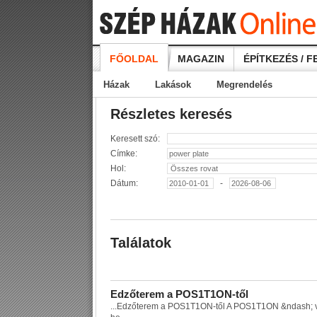
FŐOLDAL
MAGAZIN
ÉPÍTKEZÉS / F
Házak
Lakások
Megrendelés
Részletes keresés
Keresett szó:
Címke:
Hol:
Dátum:
-
Találatok
E
d
z
ő
t
e
r
e
m
a
P
O
S
1
T
1
O
N
-
t
ő
l
...
E
d
z
ő
t
e
r
e
m
a
P
O
S
1
T
1
O
N
-
t
ő
l
A
P
O
S
1
T
1
O
N
&
n
d
a
s
h
;