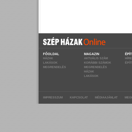
FŐOLDAL
MAGAZIN
ÉPÍ
HÁZAK
AKTUÁLIS SZÁM
HÍR
LAKÁSOK
KORÁBBI SZÁMOK
ÉPÍ
MEGRENDELÉS
MEGRENDELÉS
HÁZAK
LAKÁSOK
|
|
|
IMPRESSZUM
KAPCSOLAT
MÉDIAAJÁNLAT
MEG