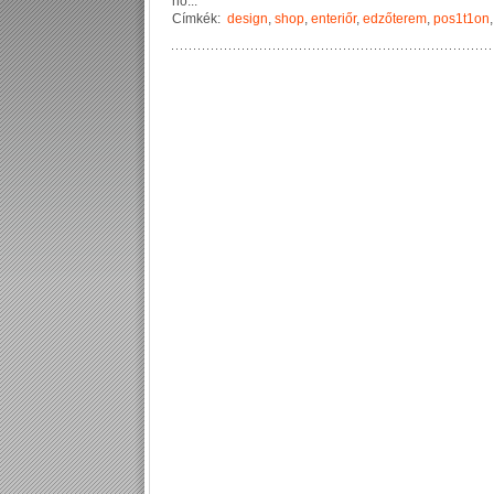
h
o
...
Címkék:
design
,
shop
,
enteriőr
,
edzőterem
,
pos1t1on