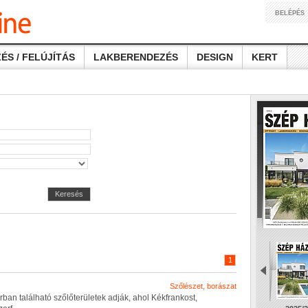
BELÉPÉS
ÉS / FELÚJÍTÁS
LAKBERENDEZÉS
DESIGN
KERT
Keresés
1
Szőlészet, borászat
r
b
a
n
t
a
l
á
l
h
a
t
ó
s
z
ő
l
ő
t
e
r
ü
l
e
t
e
k
a
d
j
á
k
,
a
h
o
l
K
é
k
f
r
a
n
k
o
s
t
,