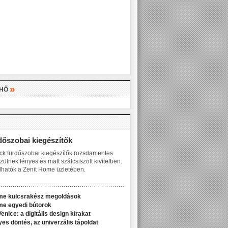
»
LHŐ
»
dőszobai kiegészítők
ck fürdőszobai kiegészítők rozsdamentes
zülnek fényes és matt szálcsiszolt kivitelben.
hatók a Zenit Home üzletében.
me kulcsrakész megoldások
me egyedi bútorok
enice: a digitális design kirakat
yes döntés, az univerzális tápoldat