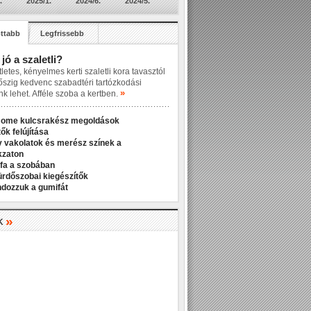
.
2025/1.
2024/6.
2024/5.
ttabb
Legfrissebb
 jó a szaletli?
letes, kényelmes kerti szaletli kora tavasztól
őszig kedvenc szabadtéri tartózkodási
»
nk lehet. Afféle szoba a kertben.
Home kulcsrakész megoldások
ők felújítása
v vakolatok és merész színek a
kzaton
fa a szobában
ürdőszobai kiegészítők
ndozzuk a gumifát
»
K