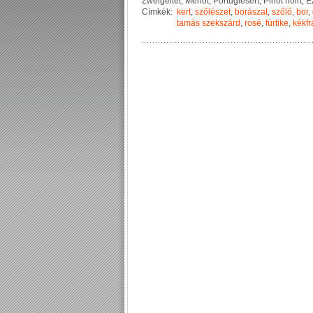
Z
w
e
i
g
e
l
t
e
t
,
M
e
r
l
o
t
,
P
o
r
t
u
g
i
e
s
e
r
t
,
P
i
n
o
t
n
o
i
r
t
,
E
Címkék:
kert
,
szőlészet
,
borászat
,
szőlő
,
bor
,
tamás szekszárd
,
rosé
,
fürtike
,
kékfr