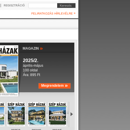
|
Keresés
REGISZTRÁCIÓ
»
FELIRATKOZÁS HÍRLEVÉLRE
»
MAGAZIN
2025/2.
április-május
100 oldal
Ára: 895 Ft
»
Megrendelem