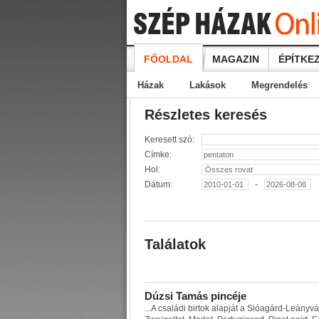
FŐOLDAL
MAGAZIN
ÉPÍTKEZ
Házak
Lakások
Megrendelés
Részletes keresés
Keresett szó:
Címke:
Hol:
Dátum:
-
Találatok
D
ú
z
s
i
T
a
m
á
s
p
i
n
c
é
j
e
...
A
c
s
a
l
á
d
i
b
i
r
t
o
k
a
l
a
p
j
á
t
a
S
i
ó
a
g
á
r
d
-
L
e
á
n
y
v
á