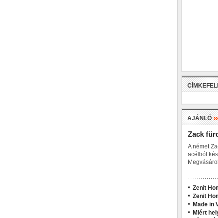
CÍMKEFE
AJÁNLÓ
Zack für
A német Za
acélból kés
Megvásárol
Zenit Ho
Zenit Ho
Made in V
Miért hel