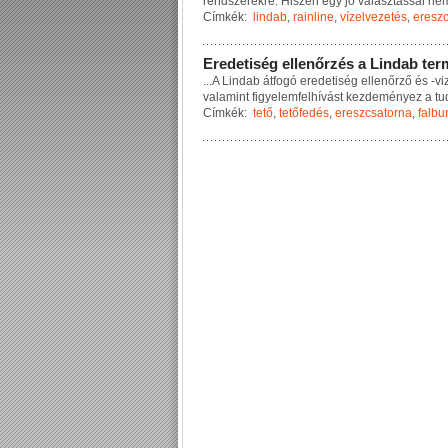
r
e
n
d
s
z
e
r
e
k
r
e
.
H
i
s
z
e
n
e
g
y
j
ó
v
á
l
a
s
z
t
á
s
s
a
l
n
e
Címkék:
lindab
,
rainline
,
vízelvezetés
,
eresz
E
r
e
d
e
t
i
s
é
g
e
l
l
e
n
ő
r
z
é
s
a
L
i
n
d
a
b
t
e
r
...
A
L
i
n
d
a
b
á
t
f
o
g
ó
e
r
e
d
e
t
i
s
é
g
e
l
l
e
n
ő
r
z
ő
é
s
-
v
i
v
a
l
a
m
i
n
t
f
i
g
y
e
l
e
m
f
e
l
h
í
v
á
s
t
k
e
z
d
e
m
é
n
y
e
z
a
t
u
Címkék:
tető
,
tetőfedés
,
ereszcsatorna
,
falbu