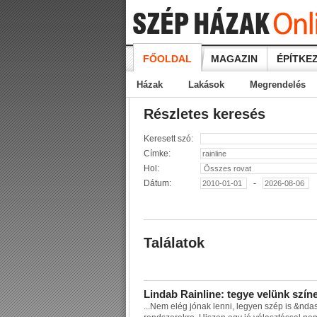
FŐOLDAL
MAGAZIN
ÉPÍTKEZ
Házak
Lakások
Megrendelés
Részletes keresés
Keresett szó:
Címke:
Hol:
Dátum:
-
Találatok
L
i
n
d
a
b
R
a
i
n
l
i
n
e
:
t
e
g
y
e
v
e
l
ü
n
k
s
z
í
n
...
N
e
m
e
l
é
g
j
ó
n
a
k
l
e
n
n
i
,
l
e
g
y
e
n
s
z
é
p
i
s
&
n
d
a