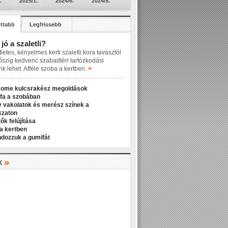
.
2025/1.
2024/6.
2024/5.
ttabb
Legfrissebb
 jó a szaletli?
letes, kényelmes kerti szaletli kora tavasztól
őszig kedvenc szabadtéri tartózkodási
»
nk lehet. Afféle szoba a kertben.
Home kulcsrakész megoldások
fa a szobában
v vakolatok és merész színek a
kzaton
ők felújítása
a kertben
ndozzuk a gumifát
»
K