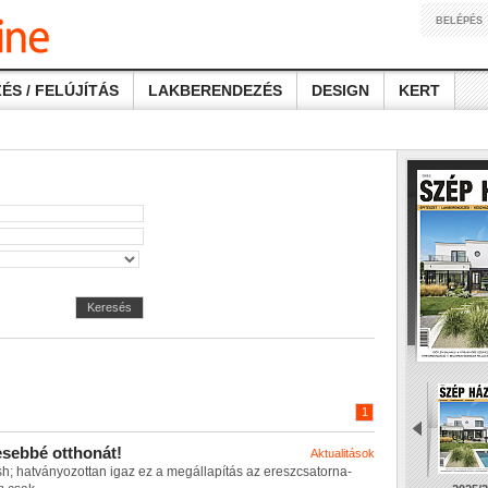
BELÉPÉS
ÉS / FELÚJÍTÁS
LAKBERENDEZÉS
DESIGN
KERT
Keresés
1
e
s
e
b
b
é
o
t
t
h
o
n
á
t
!
Aktualitások
s
h
;
h
a
t
v
á
n
y
o
z
o
t
t
a
n
i
g
a
z
e
z
a
m
e
g
á
l
l
a
p
í
t
á
s
a
z
e
r
e
s
z
c
s
a
t
o
r
n
a
-