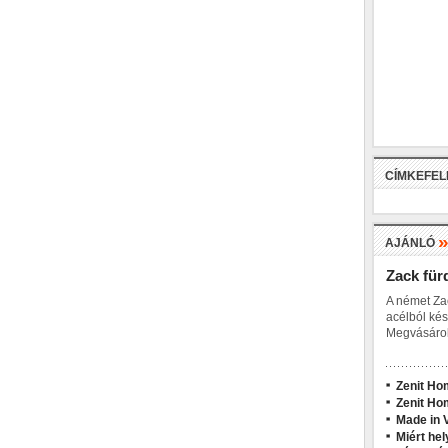
CÍMKEFE
AJÁNLÓ
Zack für
A német Za
acélból kés
Megvásárol
Zenit Ho
Zenit Ho
Made in V
Miért hel