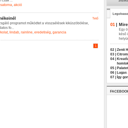
m
c
s
a
k
...
2025/2
csatorna
,
akció
Legolvaso
m
é
k
e
i
n
é
l
Tető
z
s
g
á
l
ó
p
r
o
g
r
a
m
o
t
m
ű
k
ö
d
t
e
t
a
v
i
s
s
z
a
é
l
é
s
e
k
k
i
k
ü
s
z
ö
b
ö
l
é
s
e
,
01
|
Mire
d
a
t
o
s
f
o
...
Egy öt
rkolat
,
lindab
,
rainline
,
eredetiség
,
garancia
késő 
helyü
1
02 |
Zenit 
03 |
Citrom
04 |
Kreatí
homlo
05 |
Palatet
06 |
Lugas 
07 |
Így go
FACEBOO