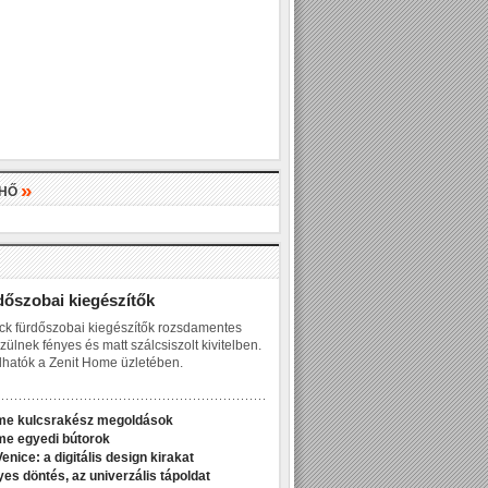
»
LHŐ
»
dőszobai kiegészítők
ck fürdőszobai kiegészítők rozsdamentes
zülnek fényes és matt szálcsiszolt kivitelben.
hatók a Zenit Home üzletében.
me kulcsrakész megoldások
me egyedi bútorok
enice: a digitális design kirakat
yes döntés, az univerzális tápoldat