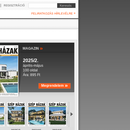
|
Keresés
REGISZTRÁCIÓ
»
FELIRATKOZÁS HÍRLEVÉLRE
»
MAGAZIN
2025/2.
április-május
100 oldal
Ára: 895 Ft
»
Megrendelem