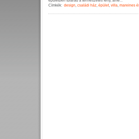
é
p
ü
l
e
t
b
e
n
t
ú
l
á
r
a
d
a
t
e
r
m
é
s
z
e
t
e
s
f
é
n
y
,
a
m
e
...
Címkék:
design
,
családi ház
,
épület
,
villa
,
mareines é