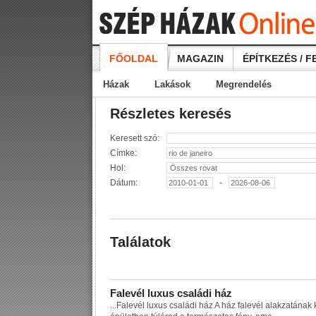
FŐOLDAL
MAGAZIN
ÉPÍTKEZÉS / F
Házak
Lakások
Megrendelés
Részletes keresés
Keresett szó:
Címke:
Hol:
Dátum:
-
Találatok
F
a
l
e
v
é
l
l
u
x
u
s
c
s
a
l
á
d
i
h
á
z
...
F
a
l
e
v
é
l
l
u
x
u
s
c
s
a
l
á
d
i
h
á
z
A
h
á
z
f
a
l
e
v
é
l
a
l
a
k
z
a
t
á
n
a
k