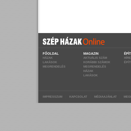
FŐOLDAL
MAGAZIN
ÉPÍ
HÁZAK
AKTUÁLIS SZÁM
HÍR
LAKÁSOK
KORÁBBI SZÁMOK
ÉPÍ
MEGRENDELÉS
MEGRENDELÉS
HÁZAK
LAKÁSOK
|
|
|
IMPRESSZUM
KAPCSOLAT
MÉDIAAJÁNLAT
MEG