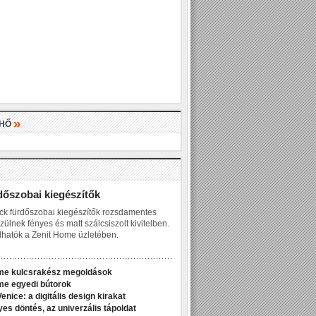
»
LHŐ
»
dőszobai kiegészítők
ck fürdőszobai kiegészítők rozsdamentes
zülnek fényes és matt szálcsiszolt kivitelben.
hatók a Zenit Home üzletében.
me kulcsrakész megoldások
me egyedi bútorok
enice: a digitális design kirakat
yes döntés, az univerzális tápoldat