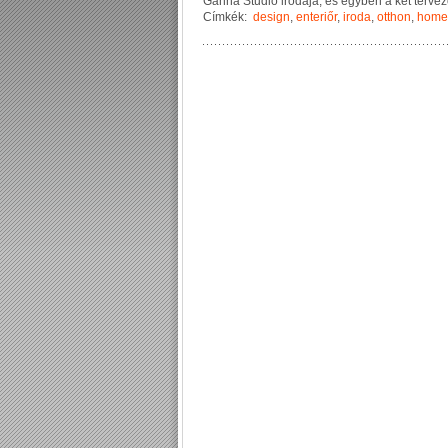
G
a
n
n
a
S
t
u
d
i
o
i
r
o
d
á
j
a
,
é
s
e
g
y
b
e
n
a
k
é
t
t
e
r
v
e
z
Címkék:
design
,
enteriőr
,
iroda
,
otthon
,
home 