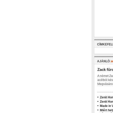
CÍMKEFE
AJÁNLÓ
Zack für
A német Za
acélból kés
Megvásárol
Zenit Ho
Zenit Ho
Made in V
Miért hel