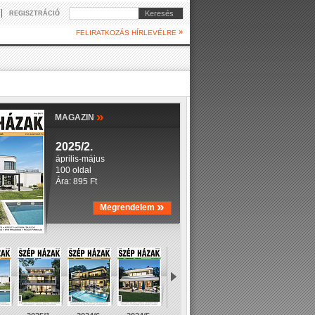
|
Keresés
REGISZTRÁCIÓ
»
FELIRATKOZÁS HÍRLEVÉLRE
»
MAGAZIN
2025/2.
április-május
100 oldal
Ára: 895 Ft
»
Megrendelem