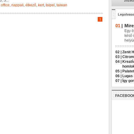
ő
,
S
...
2025/2
office
,
nappali
,
étkező
,
kert
,
taipei
,
taiwan
Legolvaso
1
01
|
Mire
Egy öt
késő 
helyü
02 |
Zenit 
03 |
Citrom
04 |
Kreatí
homlo
05 |
Palatet
06 |
Lugas 
07 |
Így go
FACEBOO