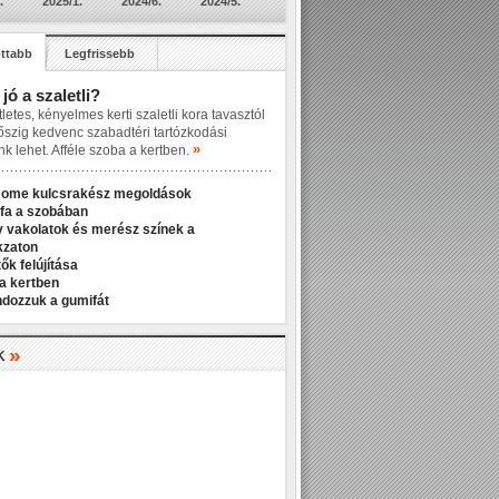
.
2025/1.
2024/6.
2024/5.
ttabb
Legfrissebb
 jó a szaletli?
letes, kényelmes kerti szaletli kora tavasztól
őszig kedvenc szabadtéri tartózkodási
»
nk lehet. Afféle szoba a kertben.
Home kulcsrakész megoldások
fa a szobában
v vakolatok és merész színek a
kzaton
ők felújítása
a kertben
ndozzuk a gumifát
»
K