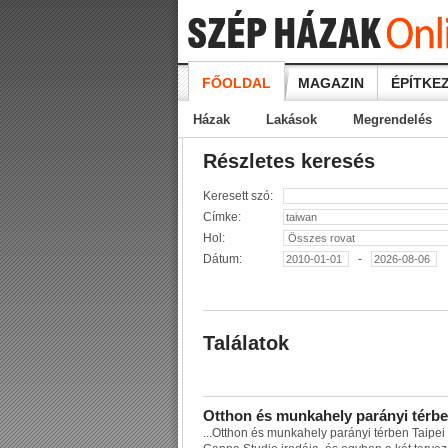
FŐOLDAL
MAGAZIN
ÉPÍTKEZ
Házak
Lakások
Megrendelés
Részletes keresés
Keresett szó:
Címke:
Hol:
Dátum:
-
Találatok
O
t
t
h
o
n
é
s
m
u
n
k
a
h
e
l
y
p
a
r
á
n
y
i
t
é
r
b
e
...
O
t
t
h
o
n
é
s
m
u
n
k
a
h
e
l
y
p
a
r
á
n
y
i
t
é
r
b
e
n
T
a
i
p
e
i