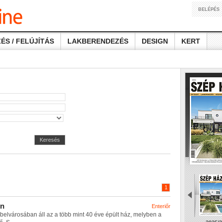
BELÉPÉS
ÉS / FELÚJÍTÁS
LAKBERENDEZÉS
DESIGN
KERT
Keresés
1
n
Enteriőr
b
e
l
v
á
r
o
s
á
b
a
n
á
l
l
a
z
a
t
ö
b
b
m
i
n
t
4
0
é
v
e
é
p
ü
l
t
h
á
z
,
m
e
l
y
b
e
n
a