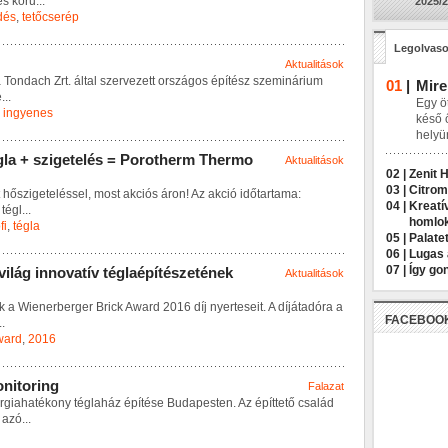
e
s
k
ö
r
ű
...
2025/2
dés
,
tetőcserép
Legolvaso
Aktualitások
a
T
o
n
d
a
c
h
Z
r
t
.
á
l
t
a
l
s
z
e
r
v
e
z
e
t
t
o
r
s
z
á
g
o
s
é
p
í
t
é
s
z
s
z
e
m
i
n
á
r
i
u
m
01
|
Mire
e
...
Egy öt
,
ingyenes
késő 
helyü
g
l
a
+
s
z
i
g
e
t
e
l
é
s
=
P
o
r
o
t
h
e
r
m
T
h
e
r
m
o
Aktualitások
02 |
Zenit 
03 |
Citrom
h
ő
s
z
i
g
e
t
e
l
é
s
s
e
l
,
m
o
s
t
a
k
c
i
ó
s
á
r
o
n
!
A
z
a
k
c
i
ó
i
d
ő
t
a
r
t
a
m
a
:
04 |
Kreatí
t
é
g
l
...
homlo
fi
,
tégla
05 |
Palatet
06 |
Lugas 
07 |
Így go
v
i
l
á
g
i
n
n
o
v
a
t
í
v
t
é
g
l
a
é
p
í
t
é
s
z
e
t
é
n
e
k
Aktualitások
k
a
W
i
e
n
e
r
b
e
r
g
e
r
B
r
i
c
k
A
w
a
r
d
2
0
1
6
d
í
j
n
y
e
r
t
e
s
e
i
t
.
A
d
í
j
á
t
a
d
ó
r
a
a
FACEBOO
..
ward
,
2016
o
n
i
t
o
r
i
n
g
Falazat
r
g
i
a
h
a
t
é
k
o
n
y
t
é
g
l
a
h
á
z
é
p
í
t
é
s
e
B
u
d
a
p
e
s
t
e
n
.
A
z
é
p
í
t
t
e
t
ő
c
s
a
l
á
d
a
z
ó
...