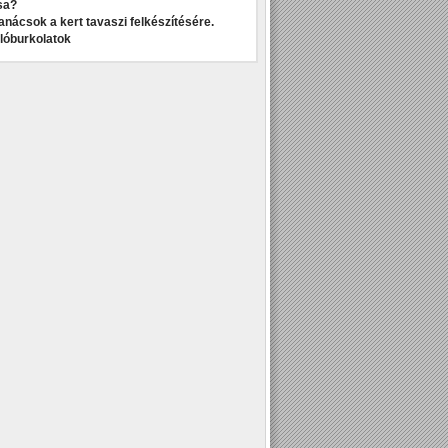
sa?
anácsok a kert tavaszi felkészítésére.
dlóburkolatok