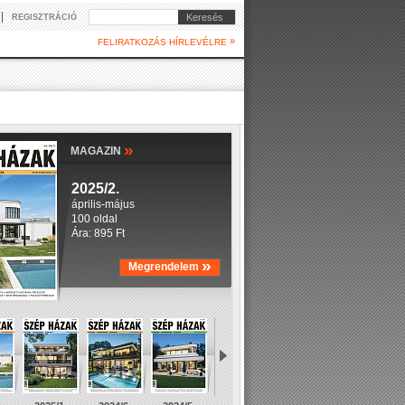
|
Keresés
REGISZTRÁCIÓ
»
FELIRATKOZÁS HÍRLEVÉLRE
»
MAGAZIN
2025/2.
április-május
100 oldal
Ára: 895 Ft
»
Megrendelem