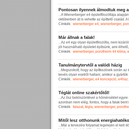
P
o
n
t
o
s
a
n
i
l
y
e
n
n
e
k
á
l
m
o
d
t
u
k
m
e
g
a
...
A
W
i
e
n
e
r
b
e
r
g
e
r
e
4
é
p
ü
l
e
t
f
i
l
o
z
ó
f
i
á
j
a
a
l
a
p
j
á
n
o
k
t
ó
b
e
r
b
e
n
á
t
i
s
v
e
h
e
t
t
e
a
z
é
p
í
t
t
e
t
ő
c
s
a
l
á
d
.
A
Címkék:
wienerberger e4
,
wienerberger
,
por
M
á
r
á
l
l
n
a
k
a
f
a
l
a
k
!
...
A
z
e
4
e
g
y
o
l
y
a
n
é
p
ü
l
e
t
f
i
l
o
z
ó
f
i
a
,
n
e
m
k
i
z
á
r
ó
l
j
ó
l
h
a
s
z
n
á
l
h
a
t
ó
é
p
ü
l
e
t
e
t
é
p
í
t
s
ü
n
k
,
a
m
i
é
l
h
e
t
ő
,
Címkék:
wienerberger
,
porotherm 44 klíma
,
T
a
n
u
l
m
á
n
y
t
e
r
v
t
ő
l
a
v
a
l
ó
d
i
h
á
z
i
g
...
M
e
g
s
z
o
k
o
t
t
,
h
o
g
y
a
z
é
p
í
t
k
e
z
é
s
e
k
s
o
r
á
n
a
z
k
e
v
é
s
o
l
y
a
n
e
s
e
t
r
ő
l
h
a
l
l
a
n
i
,
a
m
i
k
o
r
a
g
y
á
r
t
ó
k
Címkék:
wienerberger
,
e4 koncepció
,
e4haz
T
é
g
l
á
t
o
n
l
i
n
e
s
z
a
k
é
r
t
ő
t
ő
l
!
...
A
z
ő
s
z
b
e
k
ö
s
z
ö
n
t
é
v
e
l
a
h
ő
m
é
r
s
é
k
l
e
t
e
g
y
r
e
a
z
o
n
b
a
n
n
e
m
e
l
é
g
,
f
o
n
t
o
s
,
h
o
g
y
a
f
a
l
a
k
b
e
n
t
Címkék:
falazat
,
tégla
,
wienerberger
,
poroth
M
i
t
ő
l
l
e
s
z
o
t
t
h
o
n
u
n
k
e
n
e
r
g
i
a
h
a
t
é
k
...
M
á
r
a
t
e
r
v
e
z
é
s
i
f
o
l
y
a
m
a
t
l
e
g
e
l
e
j
é
n
e
l
k
e
l
l
d