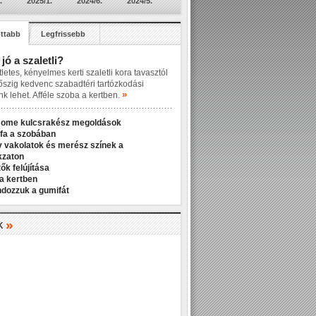
.
2025/1.
2024/6.
2024/5.
ttabb
Legfrissebb
 jó a szaletli?
letes, kényelmes kerti szaletli kora tavasztól
őszig kedvenc szabadtéri tartózkodási
»
nk lehet. Afféle szoba a kertben.
Home kulcsrakész megoldások
fa a szobában
v vakolatok és merész színek a
kzaton
ők felújítása
a kertben
ndozzuk a gumifát
»
K