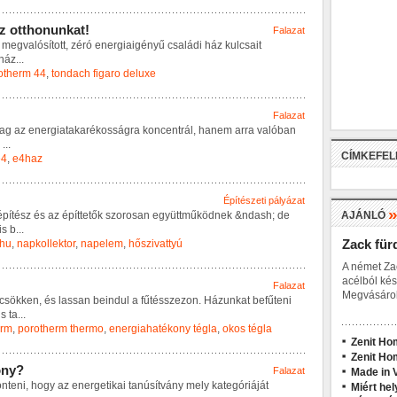
z
o
t
t
h
o
n
u
n
k
a
t
!
Falazat
m
e
g
v
a
l
ó
s
í
t
o
t
t
,
z
é
r
ó
e
n
e
r
g
i
a
i
g
é
n
y
ű
c
s
a
l
á
d
i
h
á
z
k
u
l
c
s
a
i
t
h
á
z
...
otherm 44
,
tondach figaro deluxe
Falazat
a
g
a
z
e
n
e
r
g
i
a
t
a
k
a
r
é
k
o
s
s
á
g
r
a
k
o
n
c
e
n
t
r
á
l
,
h
a
n
e
m
a
r
r
a
v
a
l
ó
b
a
n
...
CÍMKEFE
e4
,
e4haz
Építészeti pályázat
é
p
í
t
é
s
z
é
s
a
z
é
p
í
t
t
e
t
ő
k
s
z
o
r
o
s
a
n
e
g
y
ü
t
t
m
ű
k
ö
d
n
e
k
&
n
d
a
s
h
;
d
e
AJÁNLÓ
i
s
b
...
Zack für
.hu
,
napkollektor
,
napelem
,
hőszivattyú
A német Za
acélból kés
Falazat
Megvásárol
c
s
ö
k
k
e
n
,
é
s
l
a
s
s
a
n
b
e
i
n
d
u
l
a
f
ű
t
é
s
s
z
e
z
o
n
.
H
á
z
u
n
k
a
t
b
e
f
ű
t
e
n
i
i
s
t
a
...
erm
,
porotherm thermo
,
energiahatékony tégla
,
okos tégla
Zenit Ho
Zenit Ho
o
n
y
?
Falazat
Made in V
ö
n
t
e
n
i
,
h
o
g
y
a
z
e
n
e
r
g
e
t
i
k
a
i
t
a
n
ú
s
í
t
v
á
n
y
m
e
l
y
k
a
t
e
g
ó
r
i
á
j
á
t
Miért hel