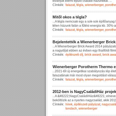
k
í
v
á
n
j
u
k
e
l
é
r
n
i
é
p
ü
l
ő
c
s
a
l
á
d
i
h
á
z
u
n
k
k
a
l
.
...
Címkék:
falazat
,
tégla
,
wienerberger
,
poroth
M
i
t
ő
l
o
k
o
s
a
t
é
g
l
a
?
...
A
t
é
g
l
a
n
e
m
c
s
a
k
e
g
y
a
s
o
k
-
s
o
k
é
p
í
t
ő
a
n
y
a
g
t
é
l
e
n
h
á
z
u
n
k
f
a
l
á
n
a
f
ű
t
é
s
i
e
n
e
r
g
i
a
k
b
.
3
0
%
-
a
Címkék:
falazat
,
tégla
,
wienerberger
,
poroth
B
e
j
e
l
e
n
t
e
t
t
é
k
a
W
i
e
n
e
r
b
e
r
g
e
r
B
r
i
c
k
...
A
W
i
e
n
e
r
b
e
r
g
e
r
B
r
i
c
k
A
w
a
r
d
2
0
1
4
p
á
l
y
á
z
a
t
a
n
a
g
y
d
í
j
a
t
e
b
b
e
n
a
z
é
v
b
e
n
e
g
y
t
h
a
i
f
ö
l
d
i
f
i
l
m
i
Címkék:
építészeti díj
,
brick award
,
brick aw
W
i
e
n
e
r
b
e
r
g
e
r
P
o
r
o
t
h
e
r
m
T
h
e
r
m
o
e
...
2
0
2
1
-
t
ő
l
ú
j
e
n
e
r
g
e
t
i
k
a
i
s
z
a
b
á
l
y
o
z
á
s
l
é
p
é
l
e
t
f
a
l
a
z
a
t
á
n
a
k
m
á
r
m
o
s
t
o
l
y
a
n
m
e
g
o
l
d
á
s
t
v
á
l
a
s
Címkék:
falazat
,
tégla
,
wienerberger
,
poroth
2
0
1
2
-
b
e
n
i
s
N
a
g
y
C
s
a
l
á
d
i
H
á
z
p
r
o
j
e
...
A
&
#
8
2
2
2
;
N
a
g
y
C
s
a
l
á
d
i
H
á
z
&
#
8
2
2
1
;
e
l
n
e
v
e
b
e
k
ö
l
t
ö
z
i
k
a
z
a
n
y
e
r
t
e
s
n
a
g
y
c
s
a
l
á
d
,
a
k
i
k
2
0
1
Címkék:
hírek
,
építészeti pályázat
,
nagycsal
tondach
,
wienerberger