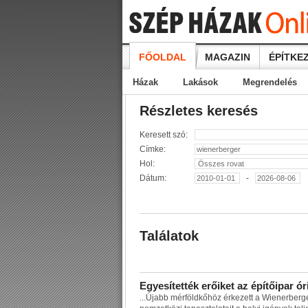
FŐOLDAL
MAGAZIN
ÉPÍTKEZ
Házak
Lakások
Megrendelés
Részletes keresés
Keresett szó:
Címke:
Hol:
Dátum:
-
Találatok
E
g
y
e
s
í
t
e
t
t
é
k
e
r
ő
i
k
e
t
a
z
é
p
í
t
ő
i
p
a
r
ó
r
...
Ú
j
a
b
b
m
é
r
f
ö
l
d
k
ő
h
ö
z
é
r
k
e
z
e
t
t
a
W
i
e
n
e
r
b
e
r
g