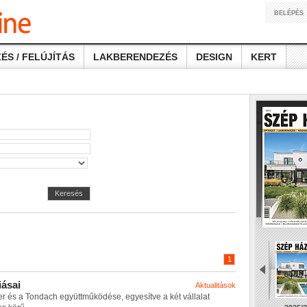
BELÉPÉS
ÉS / FELÚJÍTÁS
LAKBERENDEZÉS
DESIGN
KERT
Keresés
1
i
á
s
a
i
Aktualitások
e
r
é
s
a
T
o
n
d
a
c
h
e
g
y
ü
t
t
m
ű
k
ö
d
é
s
e
,
e
g
y
e
s
í
t
v
e
a
k
é
t
v
á
l
l
a
l
a
t