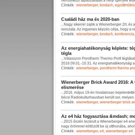
n
e
m
z
e
t
k
ö
z
i
t
a
p
a
s
z
t
a
l
a
t
a
i
t
a
h
e
l
y
i
i
g
é
n
y
e
k
t
e
l
j
Címkék:
wienerberger
,
tondach
,
együttműkö
C
s
a
l
á
d
i
h
á
z
m
a
é
s
2
0
2
0
-
b
a
n
...
N
a
g
y
s
i
k
e
r
r
e
l
z
a
j
l
i
k
a
W
i
e
n
e
r
b
e
r
g
e
r
Z
r
t
.
é
s
s
o
r
o
z
a
t
a
.
A
z
i
n
g
y
e
n
e
s
k
é
p
z
é
s
c
é
l
j
a
,
h
o
g
y
a
r
Címkék:
wienerberger
,
tondach
,
konferencia
A
z
e
n
e
r
g
i
a
h
a
t
é
k
o
n
y
s
á
g
k
é
p
l
e
t
e
:
t
é
t
é
g
l
a
...
V
á
l
a
s
s
z
o
n
P
o
r
o
t
h
e
r
m
T
h
e
r
m
o
P
r
o
f
i
t
é
g
l
á
k
a
t
2
0
1
6
.
0
9
.
0
1
.
-
1
0
.
3
1
.
A
z
e
n
e
r
g
i
a
h
a
t
é
k
o
n
y
s
á
g
a
Címkék:
wienerberger
,
porotherm thermo pro
W
i
e
n
e
r
b
e
r
g
e
r
B
r
i
c
k
A
w
a
r
d
2
0
1
6
:
A
e
l
i
s
m
e
r
é
s
e
...
2
0
1
6
.
m
á
j
u
s
1
9
-
é
n
h
i
v
a
t
a
l
o
s
a
n
b
e
j
e
l
e
n
t
e
t
t
é
b
é
c
s
i
R
a
d
i
o
k
u
l
t
u
r
h
a
u
s
b
a
n
k
e
r
ü
l
t
s
o
r
,
m
e
l
y
e
n
.
Címkék:
wienerberger
,
wienerberger brick a
A
z
e
4
h
á
z
f
o
g
y
a
s
z
t
á
s
a
&
m
d
a
s
h
;
m
...
2
0
1
5
ő
s
z
é
n
l
e
z
á
r
u
l
t
a
W
i
e
n
e
r
b
e
r
g
e
r
e
4
e
n
e
n
a
g
y
ö
r
ö
m
m
e
l
k
ö
l
t
ö
z
ö
t
t
b
e
ú
j
o
t
t
h
o
n
á
b
a
,
a
h
o
l
Címkék:
wienerberger
,
e4
,
wienerberger e4