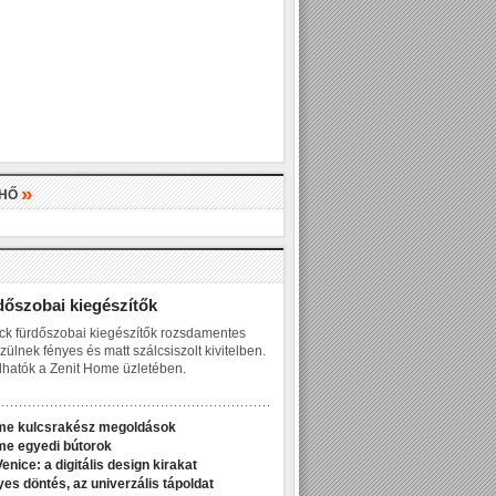
»
LHŐ
»
dőszobai kiegészítők
ck fürdőszobai kiegészítők rozsdamentes
zülnek fényes és matt szálcsiszolt kivitelben.
hatók a Zenit Home üzletében.
me kulcsrakész megoldások
me egyedi bútorok
enice: a digitális design kirakat
yes döntés, az univerzális tápoldat