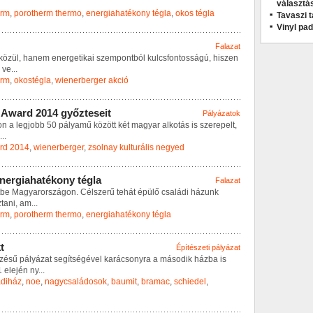
választá
erm
,
porotherm thermo
,
energiahatékony tégla
,
okos tégla
Tavaszi t
Vinyl pa
Falazat
k
ö
z
ü
l
,
h
a
n
e
m
e
n
e
r
g
e
t
i
k
a
i
s
z
e
m
p
o
n
t
b
ó
l
k
u
l
c
s
f
o
n
t
o
s
s
á
g
ú
,
h
i
s
z
e
n
v
e
...
erm
,
okostégla
,
wienerberger akció
A
w
a
r
d
2
0
1
4
g
y
ő
z
t
e
s
e
i
t
Pályázatok
o
n
a
l
e
g
j
o
b
b
5
0
p
á
l
y
a
m
ű
k
ö
z
ö
t
t
k
é
t
m
a
g
y
a
r
a
l
k
o
t
á
s
i
s
s
z
e
r
e
p
e
l
t
,
...
ard 2014
,
wienerberger
,
zsolnay kulturális negyed
n
e
r
g
i
a
h
a
t
é
k
o
n
y
t
é
g
l
a
Falazat
b
e
M
a
g
y
a
r
o
r
s
z
á
g
o
n
.
C
é
l
s
z
e
r
ű
t
e
h
á
t
é
p
ü
l
ő
c
s
a
l
á
d
i
h
á
z
u
n
k
z
t
a
n
i
,
a
m
...
erm
,
porotherm thermo
,
energiahatékony tégla
k
t
Építészeti pályázat
z
é
s
ű
p
á
l
y
á
z
a
t
s
e
g
í
t
s
é
g
é
v
e
l
k
a
r
á
c
s
o
n
y
r
a
a
m
á
s
o
d
i
k
h
á
z
b
a
i
s
1
e
l
e
j
é
n
n
y
...
ádiház
,
noe
,
nagycsaládosok
,
baumit
,
bramac
,
schiedel
,