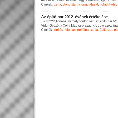
h
a
t
á
s
a
.
A
z
e
l
m
ú
l
t
é
v
e
k
b
e
n
e
g
y
r
e
n
ö
v
e
k
v
ő
i
g
é
n
y
m
e
r
ü
.
Címkék:
xella
,
ytong start
,
ytong
,
falazat
,
hőhíd
,
hőhíd
A
z
é
p
í
t
ő
i
p
a
r
2
0
1
2
.
é
v
é
n
e
k
é
r
t
é
k
e
l
é
s
e
...
&
#
8
2
2
2
;
T
ö
r
t
é
n
e
l
m
i
m
é
l
y
p
o
n
t
o
n
v
a
n
a
z
é
p
í
t
ő
i
p
a
r
.
&
#
V
i
d
o
r
G
y
ő
z
ő
,
a
X
e
l
l
a
M
a
g
y
a
r
o
r
s
z
á
g
K
f
t
.
ü
g
y
v
e
z
e
t
ő
i
g
a
Címkék:
építés
,
felújítás
,
építőipar
,
xella
,
építészeti pá