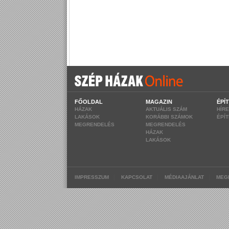
FŐOLDAL
MAGAZIN
ÉPÍ
HÁZAK
AKTUÁLIS SZÁM
HÍR
LAKÁSOK
KORÁBBI SZÁMOK
ÉPÍ
MEGRENDELÉS
MEGRENDELÉS
HÁZAK
LAKÁSOK
|
|
|
IMPRESSZUM
KAPCSOLAT
MÉDIAAJÁNLAT
MEG