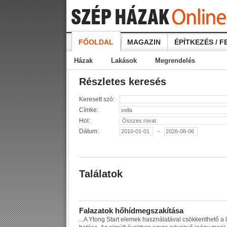
FŐOLDAL
MAGAZIN
ÉPÍTKEZÉS / F
Házak
Lakások
Megrendelés
Részletes keresés
Keresett szó:
Címke:
Hol:
Dátum:
-
Találatok
F
a
l
a
z
a
t
o
k
h
ő
h
í
d
m
e
g
s
z
a
k
í
t
á
s
a
...
A
Y
t
o
n
g
S
t
a
r
t
e
l
e
m
e
k
h
a
s
z
n
á
l
a
t
á
v
a
l
c
s
ö
k
k
e
n
t
h
e
t
ő
a
l