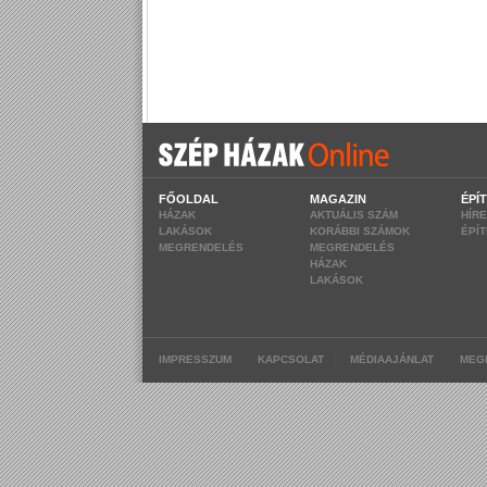
FŐOLDAL
MAGAZIN
ÉPÍ
HÁZAK
AKTUÁLIS SZÁM
HÍR
LAKÁSOK
KORÁBBI SZÁMOK
ÉPÍ
MEGRENDELÉS
MEGRENDELÉS
HÁZAK
LAKÁSOK
|
|
|
IMPRESSZUM
KAPCSOLAT
MÉDIAAJÁNLAT
MEG