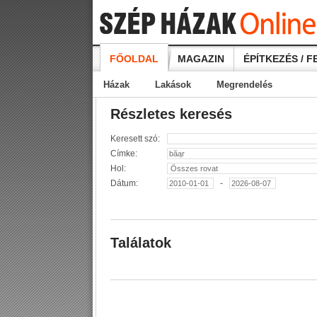
FŐOLDAL
MAGAZIN
ÉPÍTKEZÉS / F
Házak
Lakások
Megrendelés
Részletes keresés
Keresett szó:
Címke:
Hol:
Dátum:
-
Találatok