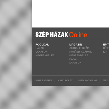
FŐOLDAL
MAGAZIN
ÉPÍ
HÁZAK
AKTUÁLIS SZÁM
HÍR
LAKÁSOK
KORÁBBI SZÁMOK
ÉPÍ
MEGRENDELÉS
MEGRENDELÉS
HÁZAK
LAKÁSOK
|
|
|
IMPRESSZUM
KAPCSOLAT
MÉDIAAJÁNLAT
MEG