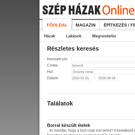
FŐOLDAL
MAGAZIN
ÉPÍTKEZÉS / F
Házak
Lakások
Megrendelés
Részletes keresés
Keresett szó:
Címke:
Hol:
Dátum:
-
Találatok
B
o
r
r
a
l
k
é
s
z
ü
l
t
é
t
e
l
e
k
...
K
i
m
o
n
d
t
a
,
h
o
g
y
a
b
o
r
t
c
s
a
k
i
n
n
i
l
e
h
e
t
?
A
k
ö
v
e
t
k
e
z
ő