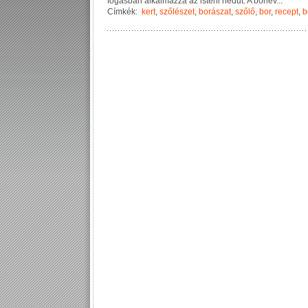
f
o
g
á
s
b
a
n
a
l
k
a
l
m
a
z
z
a
a
z
i
s
t
e
n
i
n
e
d
ű
t
.
A
b
o
r
l
e
v
...
Címkék:
kert
,
szőlészet
,
borászat
,
szőlő
,
bor
,
recept
,
b