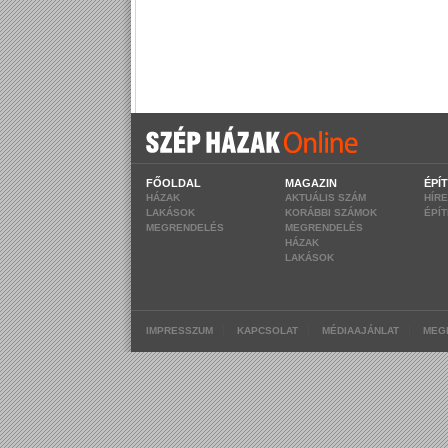
FŐOLDAL
MAGAZIN
ÉPÍ
HÁZAK
AKTUÁLIS SZÁM
HÍR
LAKÁSOK
KORÁBBI SZÁMOK
ÉPÍ
MEGRENDELÉS
MEGRENDELÉS
HÁZAK
LAKÁSOK
|
|
|
IMPRESSZUM
KAPCSOLAT
MÉDIAAJÁNLAT
MEG