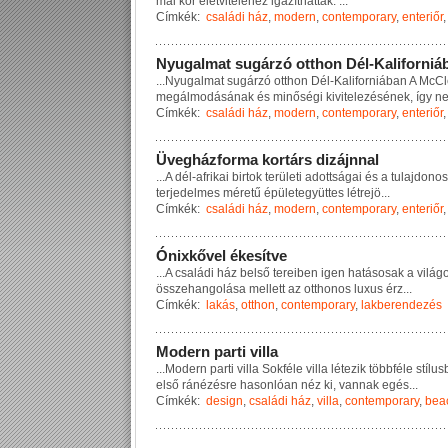
m
a
i
k
o
r
é
l
e
t
v
i
t
e
l
é
h
e
z
i
g
a
z
í
t
h
a
t
t
a
k
.
...
Címkék:
családi ház
,
modern
,
contemporary
,
enteriőr
N
y
u
g
a
l
m
a
t
s
u
g
á
r
z
ó
o
t
t
h
o
n
D
é
l
-
K
a
l
i
f
o
r
n
i
á
...
N
y
u
g
a
l
m
a
t
s
u
g
á
r
z
ó
o
t
t
h
o
n
D
é
l
-
K
a
l
i
f
o
r
n
i
á
b
a
n
A
M
c
C
l
m
e
g
á
l
m
o
d
á
s
á
n
a
k
é
s
m
i
n
ő
s
é
g
i
k
i
v
i
t
e
l
e
z
é
s
é
n
e
k
,
í
g
y
n
Címkék:
családi ház
,
modern
,
contemporary
,
enteriőr
Ü
v
e
g
h
á
z
f
o
r
m
a
k
o
r
t
á
r
s
d
i
z
á
j
n
n
a
l
...
A
d
é
l
-
a
f
r
i
k
a
i
b
i
r
t
o
k
t
e
r
ü
l
e
t
i
a
d
o
t
t
s
á
g
a
i
é
s
a
t
u
l
a
j
d
o
n
o
s
t
e
r
j
e
d
e
l
m
e
s
m
é
r
e
t
ű
é
p
ü
l
e
t
e
g
y
ü
t
t
e
s
l
é
t
r
e
j
ö
...
Címkék:
családi ház
,
modern
,
contemporary
,
enteriőr
Ó
n
i
x
k
ő
v
e
l
é
k
e
s
í
t
v
e
...
A
c
s
a
l
á
d
i
h
á
z
b
e
l
s
ő
t
e
r
e
i
b
e
n
i
g
e
n
h
a
t
á
s
o
s
a
k
a
v
i
l
á
g
ö
s
s
z
e
h
a
n
g
o
l
á
s
a
m
e
l
l
e
t
t
a
z
o
t
t
h
o
n
o
s
l
u
x
u
s
é
r
z
...
Címkék:
lakás
,
otthon
,
contemporary
,
lakberendezés
M
o
d
e
r
n
p
a
r
t
i
v
i
l
l
a
...
M
o
d
e
r
n
p
a
r
t
i
v
i
l
l
a
S
o
k
f
é
l
e
v
i
l
l
a
l
é
t
e
z
i
k
t
ö
b
b
f
é
l
e
s
t
í
l
u
s
e
l
s
ő
r
á
n
é
z
é
s
r
e
h
a
s
o
n
l
ó
a
n
n
é
z
k
i
,
v
a
n
n
a
k
e
g
é
s
...
Címkék:
design
,
családi ház
,
villa
,
contemporary
,
bea