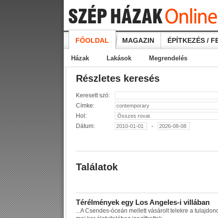
FŐOLDAL
MAGAZIN
ÉPÍTKEZÉS / F
Házak
Lakások
Megrendelés
Részletes keresés
Keresett szó:
Címke:
Hol:
Dátum:
-
Találatok
T
é
r
é
l
m
é
n
y
e
k
e
g
y
L
o
s
A
n
g
e
l
e
s
-
i
v
i
l
l
á
b
a
n
...
A
C
s
e
n
d
e
s
-
ó
c
e
á
n
m
e
l
l
e
t
t
v
á
s
á
r
o
l
t
t
e
l
e
k
r
e
a
t
u
l
a
j
d
o
n