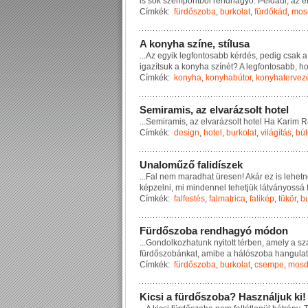
i
s
s
o
k
s
z
e
m
p
o
n
t
b
ó
l
r
e
n
d
h
a
g
y
ó
.
P
é
l
d
á
u
l
,
a
z
e
Címkék:
fürdőszoba
,
burkolat
,
fürdőkád
,
mos
A
k
o
n
y
h
a
s
z
í
n
e
,
s
t
í
l
u
s
a
...
A
z
e
g
y
i
k
l
e
g
f
o
n
t
o
s
a
b
b
k
é
r
d
é
s
,
p
e
d
i
g
c
s
a
k
a
i
g
a
z
í
t
s
u
k
a
k
o
n
y
h
a
s
z
í
n
é
t
?
A
l
e
g
f
o
n
t
o
s
a
b
b
,
h
Címkék:
konyha
,
konyhabútor
,
konyhatervez
S
e
m
i
r
a
m
i
s
,
a
z
e
l
v
a
r
á
z
s
o
l
t
h
o
t
e
l
...
S
e
m
i
r
a
m
i
s
,
a
z
e
l
v
a
r
á
z
s
o
l
t
h
o
t
e
l
H
a
K
a
r
i
m
R
Címkék:
design
,
hotel
,
burkolat
,
világítás
,
bút
U
n
a
l
o
m
ű
z
ő
f
a
l
i
d
í
s
z
e
k
...
F
a
l
n
e
m
m
a
r
a
d
h
a
t
ü
r
e
s
e
n
!
A
k
á
r
e
z
i
s
l
e
h
e
t
n
k
é
p
z
e
l
n
i
,
m
i
m
i
n
d
e
n
n
e
l
t
e
h
e
t
j
ü
k
l
á
t
v
á
n
y
o
s
s
á
Címkék:
falfestés
,
falmatrica
,
falikép
,
tükör
,
bu
F
ü
r
d
ő
s
z
o
b
a
r
e
n
d
h
a
g
y
ó
m
ó
d
o
n
...
G
o
n
d
o
l
k
o
z
h
a
t
u
n
k
n
y
i
t
o
t
t
t
é
r
b
e
n
,
a
m
e
l
y
a
s
z
f
ü
r
d
ő
s
z
o
b
á
n
k
a
t
,
a
m
i
b
e
a
h
á
l
ó
s
z
o
b
a
h
a
n
g
u
l
a
t
Címkék:
fürdőszoba
,
burkolat
,
csempe
,
mos
K
i
c
s
i
a
f
ü
r
d
ő
s
z
o
b
a
?
H
a
s
z
n
á
l
j
u
k
k
i
!