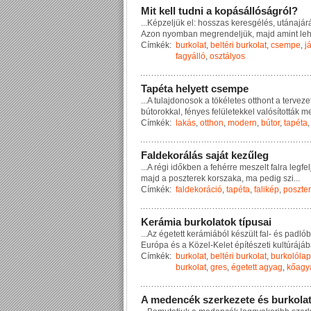
M
i
t
k
e
l
l
t
u
d
n
i
a
k
o
p
á
s
á
l
l
ó
s
á
g
r
ó
l
?
...
K
é
p
z
e
l
j
ü
k
e
l
:
h
o
s
s
z
a
s
k
e
r
e
s
g
é
l
é
s
,
u
t
á
n
a
j
á
r
A
z
o
n
n
y
o
m
b
a
n
m
e
g
r
e
n
d
e
l
j
ü
k
,
m
a
j
d
a
m
i
n
t
l
e
Címkék:
burkolat
,
beltéri burkolat
,
csempe
,
j
fagyálló
,
osztályos
T
a
p
é
t
a
h
e
l
y
e
t
t
c
s
e
m
p
e
...
A
t
u
l
a
j
d
o
n
o
s
o
k
a
t
ö
k
é
l
e
t
e
s
o
t
t
h
o
n
t
a
t
e
r
v
e
z
e
b
ú
t
o
r
o
k
k
a
l
,
f
é
n
y
e
s
f
e
l
ü
l
e
t
e
k
k
e
l
v
a
l
ó
s
í
t
o
t
t
á
k
m
Címkék:
lakás
,
otthon
,
modern
,
bútor
,
tapéta
F
a
l
d
e
k
o
r
á
l
á
s
s
a
j
á
t
k
e
z
ű
l
e
g
...
A
r
é
g
i
i
d
ő
k
b
e
n
a
f
e
h
é
r
r
e
m
e
s
z
e
l
t
f
a
l
r
a
l
e
g
f
e
l
m
a
j
d
a
p
o
s
z
t
e
r
e
k
k
o
r
s
z
a
k
a
,
m
a
p
e
d
i
g
s
z
i
...
Címkék:
faldekoráció
,
tapéta
,
falikép
,
poszter
K
e
r
á
m
i
a
b
u
r
k
o
l
a
t
o
k
t
í
p
u
s
a
i
...
A
z
é
g
e
t
e
t
t
k
e
r
á
m
i
á
b
ó
l
k
é
s
z
ü
l
t
f
a
l
-
é
s
p
a
d
l
ó
b
E
u
r
ó
p
a
é
s
a
K
ö
z
e
l
-
K
e
l
e
t
é
p
í
t
é
s
z
e
t
i
k
u
l
t
ú
r
á
j
á
b
Címkék:
burkolat
,
beltéri burkolat
,
burkolólap
burkolat
,
gres
,
égetett agyag
,
kőagy
A
m
e
d
e
n
c
é
k
s
z
e
r
k
e
z
e
t
e
é
s
b
u
r
k
o
l
a