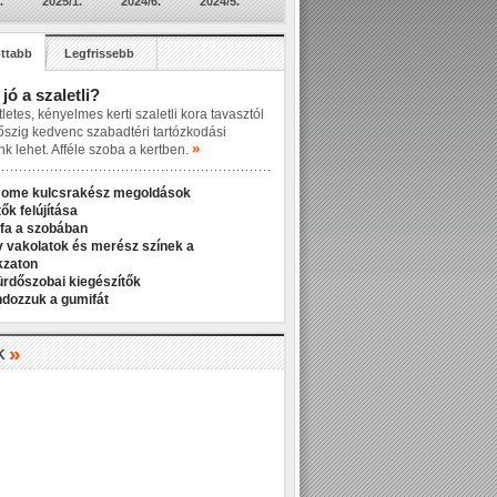
.
2025/1.
2024/6.
2024/5.
ttabb
Legfrissebb
 jó a szaletli?
letes, kényelmes kerti szaletli kora tavasztól
őszig kedvenc szabadtéri tartózkodási
»
nk lehet. Afféle szoba a kertben.
Home kulcsrakész megoldások
ők felújítása
fa a szobában
v vakolatok és merész színek a
kzaton
ürdőszobai kiegészítők
ndozzuk a gumifát
»
K