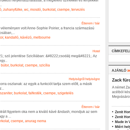
T
r
ü
k
k
ö
s
h
e
l
y
k
i
h
a
s
z
n
á
l
á
s
s
a
l
,
a
m
e
g
f
e
l
e
l
ő
s
z
í
n
e
k
k
e
l
é
s
f
é
n
y
e
k
k
e
l
..
ó
,
zuhanyfülke
,
wc
,
mosdó
,
burkolat
,
csempe
,
tervezés
Étterem / bár
v
é
l
e
m
é
n
y
e
n
v
o
l
t
A
n
n
e
-
S
o
p
h
i
e
P
o
i
r
i
e
r
,
a
f
r
a
n
c
i
a
s
z
á
r
m
a
z
á
s
ú
o
s
á
b
a
n
,
...
tor
,
kandalló
,
kávézó
,
melbourne
CÍMKEFE
Hotel
2
1
;
s
z
ó
j
e
l
e
n
t
é
s
e
S
z
i
c
í
l
i
á
b
a
n
:
&
#
8
2
2
2
;
c
s
o
d
á
l
j
m
e
g
&
#
8
2
2
1
;
.
A
z
e
g
y
...
,
bútor
,
burkolat
,
csempe
,
szicília
AJÁNLÓ
Helyiségről helyiségre
Zack für
b
o
r
r
a
o
s
z
l
a
n
a
k
:
a
z
e
g
y
i
k
a
f
u
n
k
c
i
ó
t
t
a
r
t
j
a
s
z
e
m
e
l
ő
t
t
,
a
m
á
s
i
k
A német Za
z
...
acélból kés
szaniter
,
burkolat
,
falfesték
,
csempe
,
szigetelés
Megvásárol
Étterem / bár
n
t
r
á
l
t
f
i
g
y
e
l
e
m
o
k
a
n
e
m
a
k
i
v
á
l
ó
k
á
v
é
&
n
d
a
s
h
;
m
o
n
d
j
u
k
a
z
s
e
m
Zenit Ho
a
g
y
a
...
Zenit Ho
rkolat
,
csempe
,
anurag nema
Made in V
Miért hel