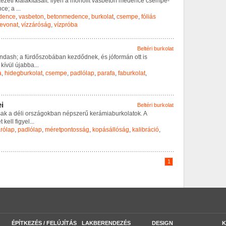
k
e
z
e
t
i
k
i
a
l
a
k
í
t
á
s
a
i
t
:
i
l
y
e
n
a
m
o
n
o
l
i
t
v
a
s
b
e
t
o
n
m
e
d
e
n
c
e
c
s
e
m
p
e
-
n
c
e
;
a
...
dence
,
vasbeton
,
betonmedence
,
burkolat
,
csempe
,
fóliás
evonat
,
vízzáróság
,
vízpróba
Beltéri burkolat
n
d
a
s
h
;
a
f
ü
r
d
ő
s
z
o
b
á
b
a
n
k
e
z
d
ő
d
n
e
k
,
é
s
j
ó
f
o
r
m
á
n
o
t
t
i
s
k
í
v
ü
l
ú
j
a
b
b
a
...
a
,
hidegburkolat
,
csempe
,
padlólap
,
parafa
,
faburkolat
,
e
i
Beltéri burkolat
s
a
k
a
d
é
l
i
o
r
s
z
á
g
o
k
b
a
n
n
é
p
s
z
e
r
ű
k
e
r
á
m
i
a
b
u
r
k
o
l
a
t
o
k
.
A
e
t
k
e
l
l
f
i
g
y
e
l
...
árólap
,
padlólap
,
méretpontosság
,
kopásállóság
,
kalibráció
,
1
ÉPÍTKEZÉS / FELÚJÍTÁS
LAKBERENDEZÉS
DESIGN
K