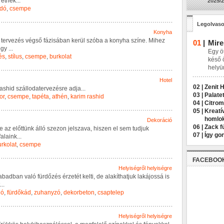
r
e
t
n
e
k
...
2025/2
dó
,
csempe
Legolvaso
Konyha
t
e
r
v
e
z
é
s
v
é
g
s
ő
f
á
z
i
s
á
b
a
n
k
e
r
ü
l
s
z
ó
b
a
a
k
o
n
y
h
a
s
z
í
n
e
.
M
i
h
e
z
01
|
Mire
o
g
y
...
Egy öt
és
,
stílus
,
csempe
,
burkolat
késő 
helyü
Hotel
02 |
Zenit 
a
s
h
i
d
s
z
á
l
l
o
d
a
t
e
r
v
e
z
é
s
r
e
a
d
j
a
...
03 |
Palatet
or
,
csempe
,
tapéta
,
athén
,
karim rashid
04 |
Citrom
05 |
Kreatí
homlo
Dekoráció
06 |
Zack f
e
a
z
e
l
ő
t
t
ü
n
k
á
l
l
ó
s
z
e
z
o
n
j
e
l
s
z
a
v
a
,
h
i
s
z
e
n
e
l
s
e
m
t
u
d
j
u
k
07 |
Így go
f
a
l
a
i
n
k
...
rkolat
,
csempe
FACEBOO
Helyiségről helyiségre
a
b
a
d
b
a
n
v
a
l
ó
f
ü
r
d
ő
z
é
s
é
r
z
e
t
é
t
k
e
l
t
i
,
d
e
a
l
a
k
í
t
h
a
t
j
u
k
l
a
k
á
j
o
s
s
á
i
s
...
dó
,
fürdőkád
,
zuhanyzó
,
dekorbeton
,
csaptelep
Helyiségről helyiségre