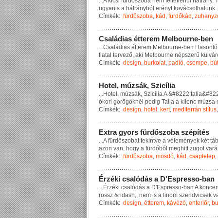
...
A
k
i
c
s
i
f
ü
r
d
ő
s
z
o
b
a
n
e
m
f
e
l
t
é
t
l
e
n
ü
l
h
á
t
r
á
n
y
.
u
g
y
a
n
i
s
a
h
á
t
r
á
n
y
b
ó
l
e
r
é
n
y
t
k
o
v
á
c
s
o
l
h
a
t
u
n
k
.
Címkék:
fürdőszoba
,
kád
,
fürdőkád
,
zuhanyz
C
s
a
l
á
d
i
a
s
é
t
t
e
r
e
m
M
e
l
b
o
u
r
n
e
-
b
e
n
...
C
s
a
l
á
d
i
a
s
é
t
t
e
r
e
m
M
e
l
b
o
u
r
n
e
-
b
e
n
H
a
s
o
n
l
ó
f
i
a
t
a
l
t
e
r
v
e
z
ő
,
a
k
i
M
e
l
b
o
u
r
n
e
n
é
p
s
z
e
r
ű
k
ü
l
v
á
r
Címkék:
design
,
burkolat
,
padló
,
csempe
,
bú
H
o
t
e
l
,
m
ú
z
s
á
k
,
S
z
i
c
í
l
i
a
...
H
o
t
e
l
,
m
ú
z
s
á
k
,
S
z
i
c
í
l
i
a
A
&
#
8
2
2
2
;
t
a
l
i
a
&
#
8
2
ó
k
o
r
i
g
ö
r
ö
g
ö
k
n
é
l
p
e
d
i
g
T
a
l
i
a
a
k
i
l
e
n
c
m
ú
z
s
a
Címkék:
design
,
hotel
,
kert
,
mediterrán stílus
E
x
t
r
a
g
y
o
r
s
f
ü
r
d
ő
s
z
o
b
a
s
z
é
p
í
t
é
s
...
A
f
ü
r
d
ő
s
z
o
b
á
t
t
e
k
i
n
t
v
e
a
v
é
l
e
m
é
n
y
e
k
k
é
t
t
á
a
z
o
n
v
a
n
,
h
o
g
y
a
f
ü
r
d
ő
b
ő
l
m
e
g
h
i
t
t
z
u
g
o
t
v
a
r
á
Címkék:
fürdőszoba
,
mosdó
,
kád
,
csaptelep
,
É
r
z
é
k
i
c
s
a
l
ó
d
á
s
a
D
'
E
s
p
r
e
s
s
o
-
b
a
n
...
É
r
z
é
k
i
c
s
a
l
ó
d
á
s
a
D
'
E
s
p
r
e
s
s
o
-
b
a
n
A
k
o
n
c
e
r
o
s
s
z
&
n
d
a
s
h
;
,
n
e
m
i
s
a
f
i
n
o
m
s
z
e
n
d
v
i
c
s
e
k
v
Címkék:
design
,
étterem
,
kávézó
,
enteriőr
,
bu