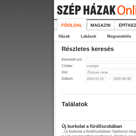
FŐOLDAL
MAGAZIN
ÉPÍTKEZ
Házak
Lakások
Megrendelés
Részletes keresés
Keresett szó:
Címke:
Hol:
Dátum:
-
Találatok
Ú
j
b
u
r
k
o
l
a
t
a
f
ü
r
d
ő
s
z
o
b
á
b
a
n
...
Ú
j
b
u
r
k
o
l
a
t
a
f
ü
r
d
ő
s
z
o
b
á
b
a
n
S
a
b
l
o
n
o
s
m
e
g