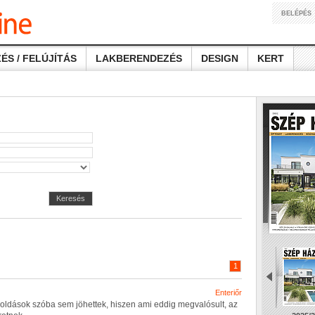
BELÉPÉS
ÉS / FELÚJÍTÁS
LAKBERENDEZÉS
DESIGN
KERT
Keresés
1
Enteriőr
o
l
d
á
s
o
k
s
z
ó
b
a
s
e
m
j
ö
h
e
t
t
e
k
,
h
i
s
z
e
n
a
m
i
e
d
d
i
g
m
e
g
v
a
l
ó
s
u
l
t
,
a
z