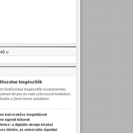
»
LHŐ
»
dőszobai kiegészítők
ck fürdőszobai kiegészítők rozsdamentes
zülnek fényes és matt szálcsiszolt kivitelben.
hatók a Zenit Home üzletében.
me kulcsrakész megoldások
me egyedi bútorok
enice: a digitális design kirakat
yes döntés, az univerzális tápoldat