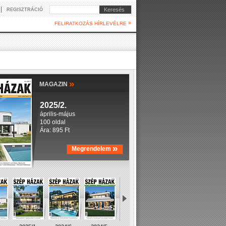
|
Keresés
REGISZTRÁCIÓ
»
FELIRATKOZÁS HÍRLEVÉLRE
»
MAGAZIN
2025/2.
április-május
100 oldal
Ára: 895 Ft
»
Megrendelem