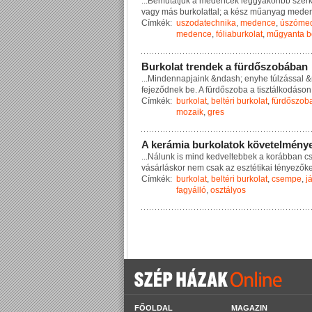
...
B
e
m
u
t
a
t
j
u
k
a
m
e
d
e
n
c
é
k
l
e
g
g
y
a
k
o
r
i
b
b
s
z
e
r
v
a
g
y
m
á
s
b
u
r
k
o
l
a
t
t
a
l
;
a
k
é
s
z
m
ű
a
n
y
a
g
m
e
d
e
Címkék:
uszodatechnika
,
medence
,
úszóme
medence
,
fóliaburkolat
,
műgyanta b
B
u
r
k
o
l
a
t
t
r
e
n
d
e
k
a
f
ü
r
d
ő
s
z
o
b
á
b
a
n
...
M
i
n
d
e
n
n
a
p
j
a
i
n
k
&
n
d
a
s
h
;
e
n
y
h
e
t
ú
l
z
á
s
s
a
l
&
f
e
j
e
z
ő
d
n
e
k
b
e
.
A
f
ü
r
d
ő
s
z
o
b
a
a
t
i
s
z
t
á
l
k
o
d
á
s
o
n
Címkék:
burkolat
,
beltéri burkolat
,
fürdőszob
mozaik
,
gres
A
k
e
r
á
m
i
a
b
u
r
k
o
l
a
t
o
k
k
ö
v
e
t
e
l
m
é
n
y
...
N
á
l
u
n
k
i
s
m
i
n
d
k
e
d
v
e
l
t
e
b
b
e
k
a
k
o
r
á
b
b
a
n
c
v
á
s
á
r
l
á
s
k
o
r
n
e
m
c
s
a
k
a
z
e
s
z
t
é
t
i
k
a
i
t
é
n
y
e
z
ő
k
Címkék:
burkolat
,
beltéri burkolat
,
csempe
,
j
fagyálló
,
osztályos
FŐOLDAL
MAGAZIN