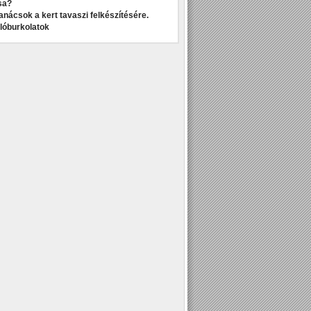
sa?
anácsok a kert tavaszi felkészítésére.
dlóburkolatok