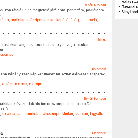
választá
Beltéri burkolat
Tavaszi t
á
s
u
t
á
n
r
á
t
a
l
á
l
u
n
k
a
m
e
g
f
e
l
e
l
ő
j
á
r
ó
l
a
p
r
a
,
p
a
r
k
e
t
t
á
r
a
,
p
a
d
l
ó
l
a
p
r
a
.
Vinyl pa
h
e
...
árólap
,
padlólap
,
méretpontosság
,
kopásállóság
,
kalibráció
,
lakás
t
t
r
u
s
z
t
i
k
u
s
,
a
n
g
o
l
o
s
b
e
r
e
n
d
e
z
é
s
h
e
l
y
e
t
t
v
é
g
ü
l
m
o
d
e
r
n
e
g
.
...
,
csempe
Dekoráció
j
e
b
b
n
é
h
á
n
y
s
z
e
n
t
k
é
p
k
e
r
ü
l
h
e
t
e
t
t
f
e
l
.
A
z
t
á
n
e
l
é
r
k
e
z
e
t
t
a
t
a
p
é
t
á
k
,
,
kollázs
,
mozaik
,
csempe
Beltéri burkolat
u
r
k
o
l
a
t
o
k
é
v
e
z
r
e
d
e
k
ó
t
a
f
o
n
t
o
s
s
z
e
r
e
p
e
t
t
ö
l
t
e
n
e
k
b
e
D
é
l
-
a
n
.
A
...
,
kerámia
,
padlóburkolat
,
falicsempe
,
klinker
,
csempe
,
fagyálló
ag
t
a
Medence