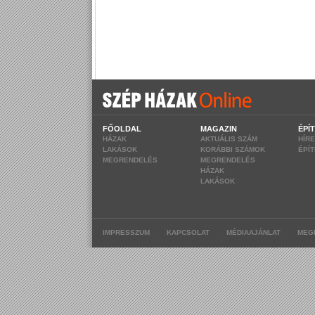
FŐOLDAL
MAGAZIN
ÉPÍ
HÁZAK
AKTUÁLIS SZÁM
HÍR
LAKÁSOK
KORÁBBI SZÁMOK
ÉPÍ
MEGRENDELÉS
MEGRENDELÉS
HÁZAK
LAKÁSOK
|
|
|
IMPRESSZUM
KAPCSOLAT
MÉDIAAJÁNLAT
MEG