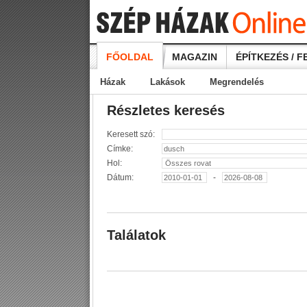
FŐOLDAL
MAGAZIN
ÉPÍTKEZÉS / F
Házak
Lakások
Megrendelés
Részletes keresés
Keresett szó:
Címke:
Hol:
Dátum:
-
Találatok