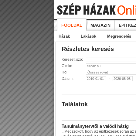
FŐOLDAL
MAGAZIN
ÉPÍTKEZ
Házak
Lakások
Megrendelés
Részletes keresés
Keresett szó:
Címke:
Hol:
Dátum:
-
Találatok
T
a
n
u
l
m
á
n
y
t
e
r
v
t
ő
l
a
v
a
l
ó
d
i
h
á
z
i
g
...
M
e
g
s
z
o
k
o
t
t
,
h
o
g
y
a
z
é
p
í
t
k
e
z
é
s
e
k
s
o
r
á
n
a
z