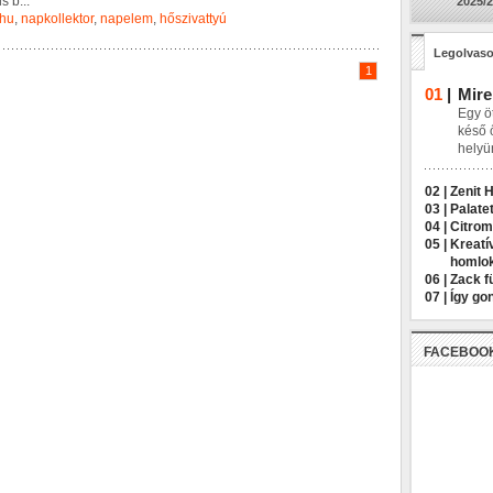
i
s
b
...
2025/2
.hu
,
napkollektor
,
napelem
,
hőszivattyú
Legolvaso
1
01
|
Mire
Egy öt
késő 
helyü
02 |
Zenit 
03 |
Palatet
04 |
Citrom
05 |
Kreatí
homlo
06 |
Zack f
07 |
Így go
FACEBOO