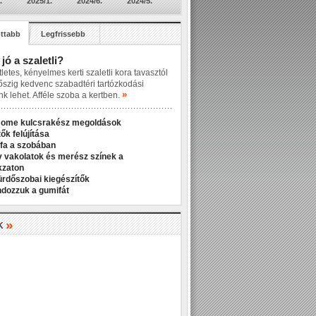
.
2025/1.
2024/6.
2024/5.
ttabb
Legfrissebb
 jó a szaletli?
letes, kényelmes kerti szaletli kora tavasztól
őszig kedvenc szabadtéri tartózkodási
»
nk lehet. Afféle szoba a kertben.
Home kulcsrakész megoldások
ők felújítása
fa a szobában
v vakolatok és merész színek a
kzaton
ürdőszobai kiegészítők
ndozzuk a gumifát
»
K