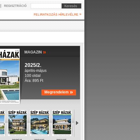
|
Keresés
REGISZTRÁCIÓ
»
FELIRATKOZÁS HÍRLEVÉLRE
»
MAGAZIN
2025/2.
április-május
100 oldal
Ára: 895 Ft
»
Megrendelem