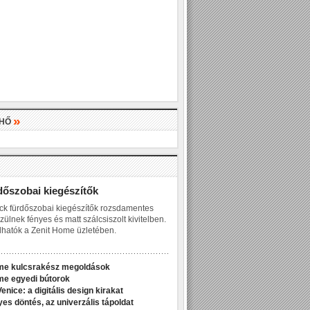
»
LHŐ
»
dőszobai kiegészítők
ck fürdőszobai kiegészítők rozsdamentes
zülnek fényes és matt szálcsiszolt kivitelben.
hatók a Zenit Home üzletében.
me kulcsrakész megoldások
me egyedi bútorok
enice: a digitális design kirakat
yes döntés, az univerzális tápoldat