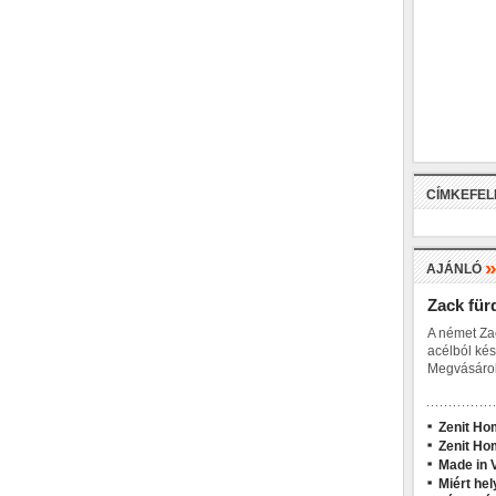
CÍMKEFE
AJÁNLÓ
Zack für
A német Za
acélból kés
Megvásárol
Zenit Ho
Zenit Ho
Made in V
Miért hel