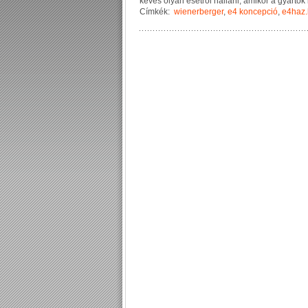
k
e
v
é
s
o
l
y
a
n
e
s
e
t
r
ő
l
h
a
l
l
a
n
i
,
a
m
i
k
o
r
a
g
y
á
r
t
ó
k
Címkék:
wienerberger
,
e4 koncepció
,
e4haz