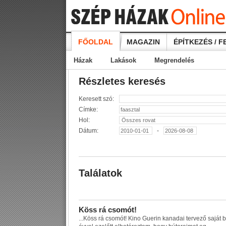
FŐOLDAL
MAGAZIN
ÉPÍTKEZÉS / F
Házak
Lakások
Megrendelés
Részletes keresés
Keresett szó:
Címke:
Hol:
Dátum:
-
Találatok
K
ö
s
s
r
á
c
s
o
m
ó
t
!
...
K
ö
s
s
r
á
c
s
o
m
ó
t
!
K
i
n
o
G
u
e
r
i
n
k
a
n
a
d
a
i
t
e
r
v
e
z
ő
s
a
j
á
t
b