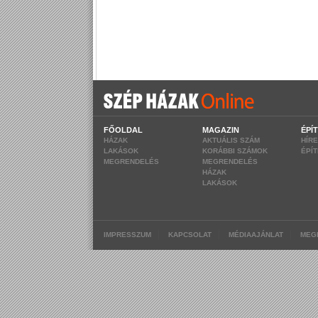
FŐOLDAL
MAGAZIN
ÉPÍ
HÁZAK
AKTUÁLIS SZÁM
HÍR
LAKÁSOK
KORÁBBI SZÁMOK
ÉPÍ
MEGRENDELÉS
MEGRENDELÉS
HÁZAK
LAKÁSOK
|
|
|
IMPRESSZUM
KAPCSOLAT
MÉDIAAJÁNLAT
MEG