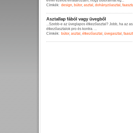
é
v
v
e
l
e
z
e
l
ő
t
t
e
l
h
a
t
á
r
o
z
t
a
m
,
h
o
g
y
b
ú
t
o
r
a
i
m
a
t
e
g
...
Címkék:
design
,
bútor
,
asztal
,
dohányzóasztal
,
faaszt
A
s
z
t
a
l
l
a
p
f
á
b
ó
l
v
a
g
y
ü
v
e
g
b
ő
l
...
S
z
e
b
b
-
e
a
z
ü
v
e
g
l
a
p
o
s
é
t
k
e
z
ő
a
s
z
t
a
l
?
J
o
b
b
,
h
a
a
z
a
s
é
t
k
e
z
ő
a
s
z
t
a
l
o
k
p
r
o
é
s
k
o
n
t
r
a
.
...
Címkék:
bútor
,
asztal
,
étkezőasztal
,
üvegasztal
,
faaszt