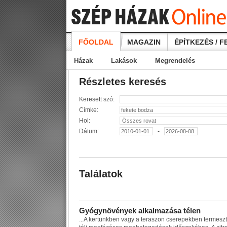
FŐOLDAL
MAGAZIN
ÉPÍTKEZÉS / F
Házak
Lakások
Megrendelés
Részletes keresés
Keresett szó:
Címke:
Hol:
Dátum:
-
Találatok
G
y
ó
g
y
n
ö
v
é
n
y
e
k
a
l
k
a
l
m
a
z
á
s
a
t
é
l
e
n
...
A
k
e
r
t
ü
n
k
b
e
n
v
a
g
y
a
t
e
r
a
s
z
o
n
c
s
e
r
e
p
e
k
b
e
n
t
e
r
m
e
s
z
t