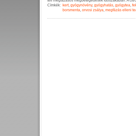
t
é
l
i
m
e
g
f
á
z
á
s
o
s
m
e
g
b
e
t
e
g
e
d
é
s
e
k
i
d
ő
s
z
a
k
á
b
a
n
.
A
c
i
t
r
Címkék:
kert
,
gyógynövény
,
gyógyhatás
,
gyógytea
,
fe
borsmenta
,
orvosi zsálya
,
megfázás elleni t