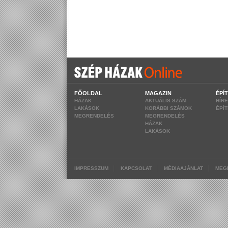
FŐOLDAL
MAGAZIN
ÉPÍ
HÁZAK
AKTUÁLIS SZÁM
HÍR
LAKÁSOK
KORÁBBI SZÁMOK
ÉPÍ
MEGRENDELÉS
MEGRENDELÉS
HÁZAK
LAKÁSOK
|
|
|
IMPRESSZUM
KAPCSOLAT
MÉDIAAJÁNLAT
MEG