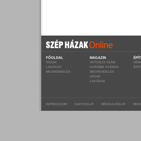
FŐOLDAL
MAGAZIN
ÉPÍ
HÁZAK
AKTUÁLIS SZÁM
HÍR
LAKÁSOK
KORÁBBI SZÁMOK
ÉPÍ
MEGRENDELÉS
MEGRENDELÉS
HÁZAK
LAKÁSOK
|
|
|
IMPRESSZUM
KAPCSOLAT
MÉDIAAJÁNLAT
MEG