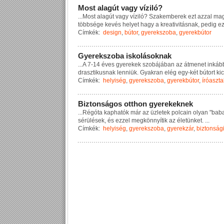
M
o
s
t
a
l
a
g
ú
t
v
a
g
y
v
í
z
i
l
ó
?
...
M
o
s
t
a
l
a
g
ú
t
v
a
g
y
v
í
z
i
l
ó
?
S
z
a
k
e
m
b
e
r
e
k
e
z
t
a
z
z
a
l
m
a
t
ö
b
b
s
é
g
e
k
e
v
é
s
h
e
l
y
e
t
h
a
g
y
a
k
r
e
a
t
i
v
i
t
á
s
n
a
k
,
p
e
d
i
g
e
Címkék:
design
,
bútor
,
gyerekszoba
,
gyerekbútor
G
y
e
r
e
k
s
z
o
b
a
i
s
k
o
l
á
s
o
k
n
a
k
...
A
7
-
1
4
é
v
e
s
g
y
e
r
e
k
e
k
s
z
o
b
á
j
á
b
a
n
a
z
á
t
m
e
n
e
t
i
n
k
á
b
d
r
a
s
z
t
i
k
u
s
n
a
k
l
e
n
n
i
ü
k
.
G
y
a
k
r
a
n
e
l
é
g
e
g
y
-
k
é
t
b
ú
t
o
r
t
k
i
c
Címkék:
helyiség
,
gyerekszoba
,
gyerekbútor
,
íróaszta
B
i
z
t
o
n
s
á
g
o
s
o
t
t
h
o
n
g
y
e
r
e
k
e
k
n
e
k
...
R
é
g
ó
t
a
k
a
p
h
a
t
ó
k
m
á
r
a
z
ü
z
l
e
t
e
k
p
o
l
c
a
i
n
o
l
y
a
n
"
b
a
b
s
é
r
ü
l
é
s
e
k
,
é
s
e
z
z
e
l
m
e
g
k
ö
n
n
y
í
t
i
k
a
z
é
l
e
t
ü
n
k
e
t
.
...
Címkék:
helyiség
,
gyerekszoba
,
gyerekzár
,
biztonsági