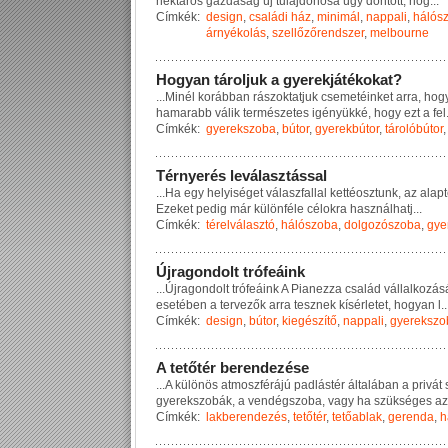
h
e
k
t
á
r
o
s
g
a
z
d
a
s
á
g
ú
j
t
u
l
a
j
d
o
n
o
s
a
ú
g
y
d
ö
n
t
ö
t
t
,
h
o
g
...
Címkék:
design
,
családi ház
,
minimál
,
nappali
,
hálós
árnyékolás
,
szellőzőrendszer
,
melbourne
H
o
g
y
a
n
t
á
r
o
l
j
u
k
a
g
y
e
r
e
k
j
á
t
é
k
o
k
a
t
?
...
M
i
n
é
l
k
o
r
á
b
b
a
n
r
á
s
z
o
k
t
a
t
j
u
k
c
s
e
m
e
t
é
i
n
k
e
t
a
r
r
a
,
h
o
g
h
a
m
a
r
a
b
b
v
á
l
i
k
t
e
r
m
é
s
z
e
t
e
s
i
g
é
n
y
ü
k
k
é
,
h
o
g
y
e
z
t
a
f
e
l
Címkék:
gyerekszoba
,
bútor
,
gyerekbútor
,
tárolóbútor
T
é
r
n
y
e
r
é
s
l
e
v
á
l
a
s
z
t
á
s
s
a
l
...
H
a
e
g
y
h
e
l
y
i
s
é
g
e
t
v
á
l
a
s
z
f
a
l
l
a
l
k
e
t
t
é
o
s
z
t
u
n
k
,
a
z
a
l
a
p
t
E
z
e
k
e
t
p
e
d
i
g
m
á
r
k
ü
l
ö
n
f
é
l
e
c
é
l
o
k
r
a
h
a
s
z
n
á
l
h
a
t
j
...
Címkék:
térelválasztó
,
hálószoba
,
dolgozószoba
,
gye
Ú
j
r
a
g
o
n
d
o
l
t
t
r
ó
f
e
á
i
n
k
...
Ú
j
r
a
g
o
n
d
o
l
t
t
r
ó
f
e
á
i
n
k
A
P
i
a
n
e
z
z
a
c
s
a
l
á
d
v
á
l
l
a
l
k
o
z
á
s
e
s
e
t
é
b
e
n
a
t
e
r
v
e
z
ő
k
a
r
r
a
t
e
s
z
n
e
k
k
í
s
é
r
l
e
t
e
t
,
h
o
g
y
a
n
l
..
Címkék:
design
,
bútor
,
kiegészítő
,
nappali
,
gyerekszo
A
t
e
t
ő
t
é
r
b
e
r
e
n
d
e
z
é
s
e
...
A
k
ü
l
ö
n
ö
s
a
t
m
o
s
z
f
é
r
á
j
ú
p
a
d
l
á
s
t
é
r
á
l
t
a
l
á
b
a
n
a
p
r
i
v
á
t
g
y
e
r
e
k
s
z
o
b
á
k
,
a
v
e
n
d
é
g
s
z
o
b
a
,
v
a
g
y
h
a
s
z
ü
k
s
é
g
e
s
a
z
Címkék:
lakberendezés
,
tetőtér
,
tetőablak
,
gerenda
,
h