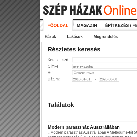
FŐOLDAL
MAGAZIN
ÉPÍTKEZÉS / F
Házak
Lakások
Megrendelés
Részletes keresés
Keresett szó:
Címke:
Hol:
Dátum:
-
Találatok
M
o
d
e
r
n
p
a
r
a
s
z
t
h
á
z
A
u
s
z
t
r
á
l
i
á
b
a
n
...
M
o
d
e
r
n
p
a
r
a
s
z
t
h
á
z
A
u
s
z
t
r
á
l
i
á
b
a
n
A
M
e
l
b
o
u
r
n
e
-
t
ő
l
5