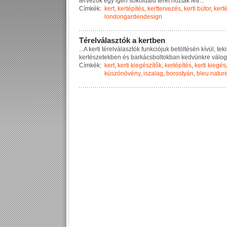
t
e
r
v
e
z
ő
k
e
g
y
i
g
e
n
s
o
k
o
l
d
a
l
ú
t
e
r
e
t
h
o
z
t
a
k
l
é
t
r
...
Címkék:
kert
,
kertépítés
,
kerttervezés
,
kerti bútor
,
kerté
londongardendesign
T
é
r
e
l
v
á
l
a
s
z
t
ó
k
a
k
e
r
t
b
e
n
...
A
k
e
r
t
i
t
é
r
e
l
v
á
l
a
s
z
t
ó
k
f
u
n
k
c
i
ó
j
u
k
b
e
t
ö
l
t
é
s
é
n
k
í
v
ü
l
,
t
e
k
i
k
e
r
t
é
s
z
e
t
e
k
b
e
n
é
s
b
a
r
k
á
c
s
b
o
l
t
o
k
b
a
n
k
e
d
v
ü
n
k
r
e
v
á
l
o
g
Címkék:
kert
,
kerti kiegészítők
,
kertépítés
,
kerti kiegés
kúszónövény
,
iszalag
,
borostyán
,
bleu natur