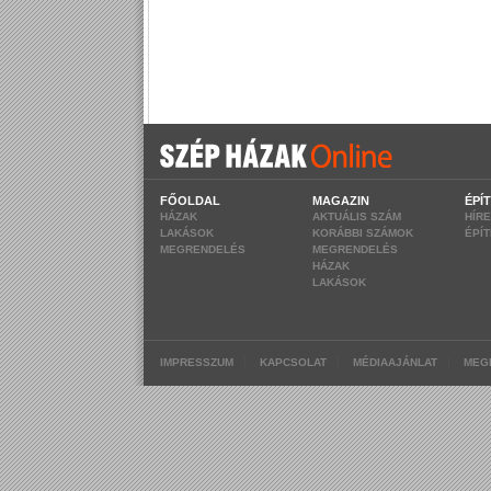
FŐOLDAL
MAGAZIN
ÉPÍ
HÁZAK
AKTUÁLIS SZÁM
HÍR
LAKÁSOK
KORÁBBI SZÁMOK
ÉPÍ
MEGRENDELÉS
MEGRENDELÉS
HÁZAK
LAKÁSOK
|
|
|
IMPRESSZUM
KAPCSOLAT
MÉDIAAJÁNLAT
MEG