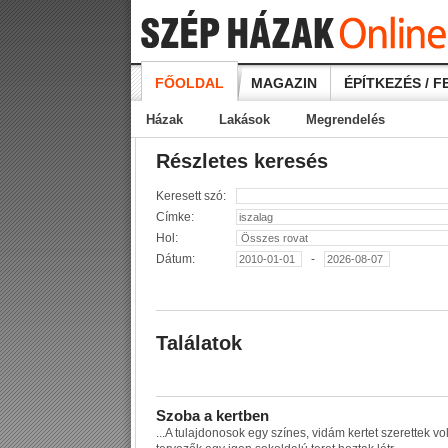
FŐOLDAL
MAGAZIN
ÉPÍTKEZÉS / F
Házak
Lakások
Megrendelés
Részletes keresés
Keresett szó:
Címke:
Hol:
Dátum:
-
Találatok
S
z
o
b
a
a
k
e
r
t
b
e
n
...
A
t
u
l
a
j
d
o
n
o
s
o
k
e
g
y
s
z
í
n
e
s
,
v
i
d
á
m
k
e
r
t
e
t
s
z
e
r
e
t
t
e
k
v
o