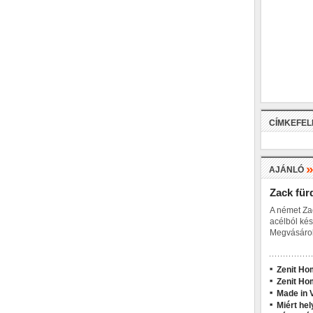
CÍMKEFE
AJÁNLÓ
Zack für
A német Za
acélból kés
Megvásárol
Zenit Ho
Zenit Ho
Made in V
Miért hel