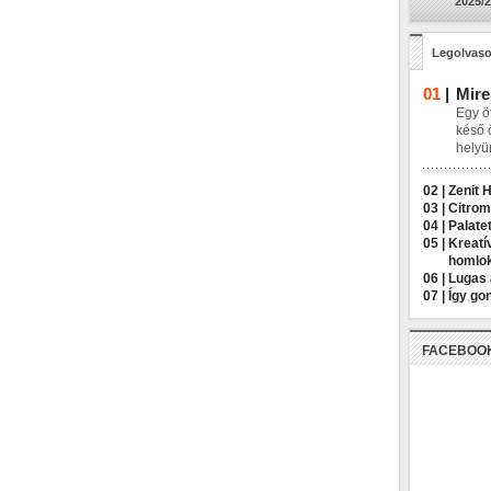
2025/2
Legolvaso
01
|
Mire
Egy öt
késő 
helyü
02 |
Zenit 
03 |
Citrom
04 |
Palatet
05 |
Kreatí
homlo
06 |
Lugas 
07 |
Így go
FACEBOO