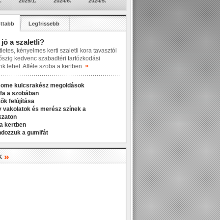
.
2025/1.
2024/6.
2024/5.
ttabb
Legfrissebb
 jó a szaletli?
letes, kényelmes kerti szaletli kora tavasztól
őszig kedvenc szabadtéri tartózkodási
»
nk lehet. Afféle szoba a kertben.
Home kulcsrakész megoldások
fa a szobában
ők felújítása
v vakolatok és merész színek a
kzaton
a kertben
ndozzuk a gumifát
»
K