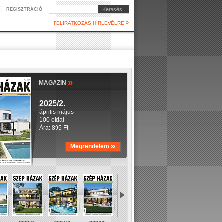
|
Keresés
REGISZTRÁCIÓ
»
FELIRATKOZÁS HÍRLEVÉLRE
»
MAGAZIN
2025/2.
április-május
100 oldal
Ára: 895 Ft
»
Megrendelem