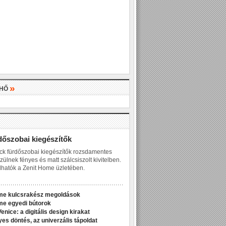
»
LHŐ
»
dőszobai kiegészítők
ck fürdőszobai kiegészítők rozsdamentes
zülnek fényes és matt szálcsiszolt kivitelben.
hatók a Zenit Home üzletében.
me kulcsrakész megoldások
me egyedi bútorok
enice: a digitális design kirakat
yes döntés, az univerzális tápoldat