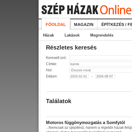
FŐOLDAL
MAGAZIN
ÉPÍTKEZÉS / F
Házak
Lakások
Megrendelés
Részletes keresés
Keresett szó:
Címke:
Hol:
Dátum:
-
Találatok
M
o
t
o
r
o
s
f
ü
g
g
ö
n
y
m
o
z
g
a
t
á
s
a
S
o
m
f
y
t
ó
l
...
N
e
m
c
s
a
k
a
z
ú
j
é
p
í
t
é
s
ű
,
h
a
n
e
m
a
r
é
g
e
b
b
i
h
á
z
a
k
f
e
l
ú
j