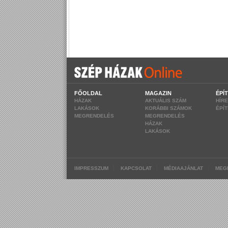
FŐOLDAL
MAGAZIN
ÉPÍ
HÁZAK
AKTUÁLIS SZÁM
HÍR
LAKÁSOK
KORÁBBI SZÁMOK
ÉPÍ
MEGRENDELÉS
MEGRENDELÉS
HÁZAK
LAKÁSOK
|
|
|
IMPRESSZUM
KAPCSOLAT
MÉDIAAJÁNLAT
MEG