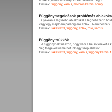
a
b
l
a
k
o
k
,
i
l
l
e
t
v
e
t
e
r
a
s
z
a
j
t
ó
k
b
e
é
p
í
t
é
s
é
v
e
l
m
e
g
n
ö
...
Címkék:
függöny
,
karnis
,
motoros karnis
,
somfy
F
ü
g
g
ö
n
y
m
e
g
o
l
d
á
s
o
k
p
r
o
b
l
é
m
á
s
a
b
l
a
k
o
k
r
...
G
y
a
k
r
a
n
a
l
e
g
s
z
e
b
b
a
b
l
a
k
o
k
k
a
l
a
l
e
g
n
e
h
e
z
e
b
b
b
o
l
d
v
a
g
y
e
g
y
m
a
j
d
n
e
m
p
a
d
l
ó
i
g
é
r
ő
a
b
l
a
k
.
.
.
N
e
m
b
e
s
z
é
l
v
...
Címkék:
lakástextil
,
függöny
,
ablak
,
roló
,
karnis
F
ü
g
g
ö
n
y
t
r
ü
k
k
ö
k
...
A
f
ü
g
g
ö
n
y
n
e
k
t
ú
l
a
z
o
n
,
h
o
g
y
v
é
d
i
a
b
e
l
s
ő
t
e
r
e
k
e
t
a
k
S
e
g
í
t
s
é
g
é
v
e
l
k
i
e
m
e
l
h
e
t
ü
n
k
e
g
y
s
z
é
p
a
b
l
a
k
o
t
...
Címkék:
lakástextil
,
függöny
,
karnis
,
függöny karnis
,
f