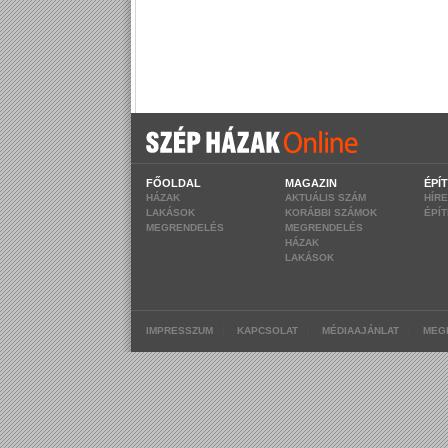
FŐOLDAL
MAGAZIN
ÉPÍ
HÁZAK
AKTUÁLIS SZÁM
HÍR
LAKÁSOK
KORÁBBI SZÁMOK
ÉPÍ
MEGRENDELÉS
MEGRENDELÉS
HÁZAK
LAKÁSOK
|
|
|
IMPRESSZUM
KAPCSOLAT
MÉDIAAJÁNLAT
MEG