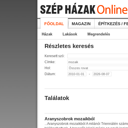
FŐOLDAL
MAGAZIN
ÉPÍTKEZÉS / F
Házak
Lakások
Megrendelés
Részletes keresés
Keresett szó:
Címke:
Hol:
Dátum:
-
Találatok
A
r
a
n
y
s
z
o
b
r
o
k
m
o
z
a
i
k
b
ó
l
...
A
r
a
n
y
s
z
o
b
r
o
k
m
o
z
a
i
k
b
ó
l
A
m
i
l
á
n
ó
i
T
r
i
e
n
n
á
l
é
n
s
z
á
m