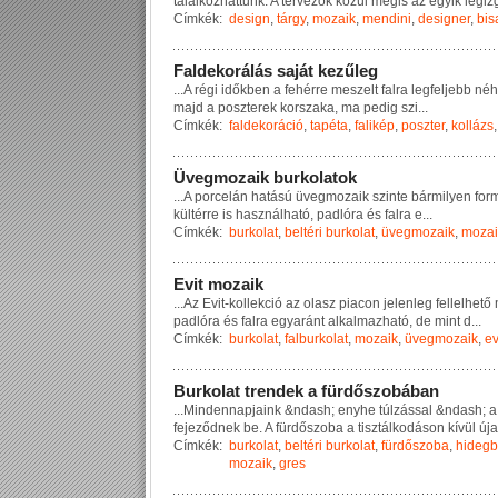
t
a
l
á
l
k
o
z
h
a
t
t
u
n
k
.
A
t
e
r
v
e
z
ő
k
k
ö
z
ü
l
m
é
g
i
s
a
z
e
g
y
i
k
l
e
g
i
z
Címkék:
design
,
tárgy
,
mozaik
,
mendini
,
designer
,
bis
F
a
l
d
e
k
o
r
á
l
á
s
s
a
j
á
t
k
e
z
ű
l
e
g
...
A
r
é
g
i
i
d
ő
k
b
e
n
a
f
e
h
é
r
r
e
m
e
s
z
e
l
t
f
a
l
r
a
l
e
g
f
e
l
j
e
b
b
n
é
h
m
a
j
d
a
p
o
s
z
t
e
r
e
k
k
o
r
s
z
a
k
a
,
m
a
p
e
d
i
g
s
z
i
...
Címkék:
faldekoráció
,
tapéta
,
falikép
,
poszter
,
kollázs
Ü
v
e
g
m
o
z
a
i
k
b
u
r
k
o
l
a
t
o
k
...
A
p
o
r
c
e
l
á
n
h
a
t
á
s
ú
ü
v
e
g
m
o
z
a
i
k
s
z
i
n
t
e
b
á
r
m
i
l
y
e
n
f
o
r
k
ü
l
t
é
r
r
e
i
s
h
a
s
z
n
á
l
h
a
t
ó
,
p
a
d
l
ó
r
a
é
s
f
a
l
r
a
e
...
Címkék:
burkolat
,
beltéri burkolat
,
üvegmozaik
,
mozai
E
v
i
t
m
o
z
a
i
k
...
A
z
E
v
i
t
-
k
o
l
l
e
k
c
i
ó
a
z
o
l
a
s
z
p
i
a
c
o
n
j
e
l
e
n
l
e
g
f
e
l
l
e
l
h
e
t
ő
p
a
d
l
ó
r
a
é
s
f
a
l
r
a
e
g
y
a
r
á
n
t
a
l
k
a
l
m
a
z
h
a
t
ó
,
d
e
m
i
n
t
d
...
Címkék:
burkolat
,
falburkolat
,
mozaik
,
üvegmozaik
,
ev
B
u
r
k
o
l
a
t
t
r
e
n
d
e
k
a
f
ü
r
d
ő
s
z
o
b
á
b
a
n
...
M
i
n
d
e
n
n
a
p
j
a
i
n
k
&
n
d
a
s
h
;
e
n
y
h
e
t
ú
l
z
á
s
s
a
l
&
n
d
a
s
h
;
a
f
e
j
e
z
ő
d
n
e
k
b
e
.
A
f
ü
r
d
ő
s
z
o
b
a
a
t
i
s
z
t
á
l
k
o
d
á
s
o
n
k
í
v
ü
l
ú
j
a
Címkék:
burkolat
,
beltéri burkolat
,
fürdőszoba
,
hidegb
mozaik
,
gres