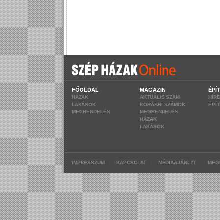
FŐOLDAL
MAGAZIN
ÉPÍ
HÁZAK
AKTUÁLIS SZÁM
HÍR
LAKÁSOK
KORÁBBI SZÁMOK
ÉPÍ
MEGRENDELÉS
MEGRENDELÉS
HÁZAK
LAKÁSOK
|
|
|
IMPRESSZUM
KAPCSOLAT
MÉDIAAJÁNLAT
MEG