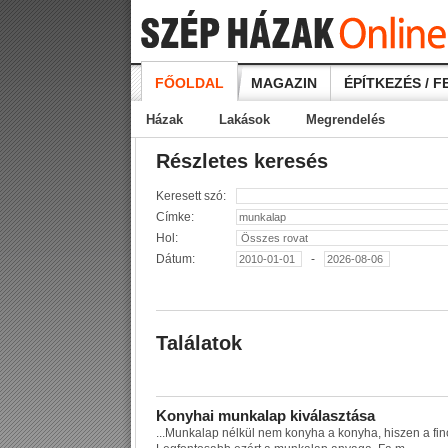
FŐOLDAL
MAGAZIN
ÉPÍTKEZÉS / F
Házak
Lakások
Megrendelés
Részletes keresés
Keresett szó:
Címke:
Hol:
Dátum:
-
Találatok
K
o
n
y
h
a
i
m
u
n
k
a
l
a
p
k
i
v
á
l
a
s
z
t
á
s
a
...
M
u
n
k
a
l
a
p
n
é
l
k
ü
l
n
e
m
k
o
n
y
h
a
a
k
o
n
y
h
a
,
h
i
s
z
e
n
a
f
i
n