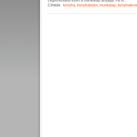
L
e
g
f
o
n
t
o
s
a
b
b
e
z
é
r
t
a
m
u
n
k
a
l
a
p
a
n
y
a
g
a
.
F
a
m
...
Címkék:
konyha
,
konyhabútor
,
munkalap
,
konyhaterv